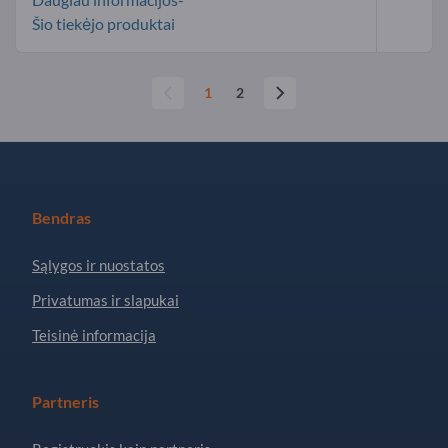
Šio tiekėjo produktai
1
2
Bendras
Sąlygos ir nuostatos
Privatumas ir slapukai
Teisinė informacija
Partneris