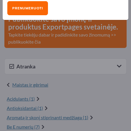
kontaktai >> pradėkite čia
PRENUMERUOTI
Publikuokite savo įmonę ir
produktus Exportpages svetainėje.
Tapkite tiekėju dabar ir padidinkite savo žinomumą >>
publikuokite čia
Atranka
Maistas ir gėrimai
Acidulants (1)
Antioksidantai (1)
Aromatą ir skonį stiprinanti medžiaga (1)
Be E numerių (7)