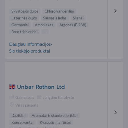
Skystosios dujos
Chloro vandeniliai
Lazerinės dujos
Sausasis ledas
Silanai
Germaniai
Amoniakas
Argonas (E 238)
Boro trichloridai
...
Daugiau informacijos-
Šio tiekėjo produktai
Unbar Rothon Ltd
Gamintojas
Jungtinė Karalystė
Visas pasaulis
Dažikliai
Aromatai ir skonio stiprikliai
Konservantai
Kvapusis mairūnas