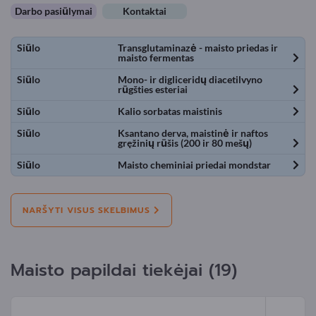
Darbo pasiūlymai
Kontaktai
Siūlo
Transglutaminazė - maisto priedas ir
maisto fermentas
Siūlo
Mono- ir digliceridų diacetilvyno
rūgšties esteriai
Siūlo
Kalio sorbatas maistinis
Siūlo
Ksantano derva, maistinė ir naftos
gręžinių rūšis (200 ir 80 mešų)
Siūlo
Maisto cheminiai priedai mondstar
NARŠYTI VISUS SKELBIMUS
Maisto papildai tiekėjai (19)