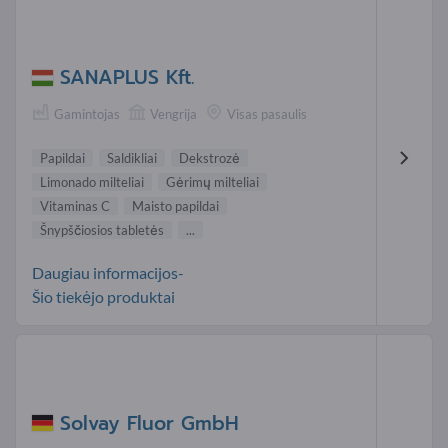
SANAPLUS Kft.
Gamintojas
Vengrija
Visas pasaulis
Papildai
Saldikliai
Dekstrozė
Limonado milteliai
Gėrimų milteliai
Vitaminas C
Maisto papildai
Šnypščiosios tabletės
...
Daugiau informacijos-
Šio tiekėjo produktai
Solvay Fluor GmbH