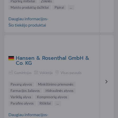
Paprikų milteliai
Žolelės
Maisto produktų dažikliai
Pipirai
...
Daugiau informacijos-
Šio tiekėjo produktai
Hansen & Rosenthal GmbH &
Co. KG
Gamintojas
Vokietija
Visas pasaulis
Pavarų alyvos
Minkštinimo priemonės
Farmacijos žaliavos
Hidraulinės alyvos
Variklių alyva
Kompresorių alyvos
Parafino alyvos
Rišikliai
...
Daugiau informacijos-