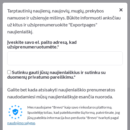
Gamintojai
16
×
Tarptautinių naujienų, naujovių, mugių, prekybos
Platintojai
3
namuose ir užsienyje mišinys. Būkite informuoti anksčiau
už kitus ir užsiprenumeruokite "Exportpages"
Maisto papildai – raskite
naujienlaiškį.
gamintojus ir tiekėjus
Įveskite savo el. pašto adresą, kad
užsiprenumeruotumėte.
Eksportuotojai
Gamintojai
19
16
Platintojai
Sutinku gauti jūsų naujienlaiškius ir sutinku su
3
duomenų privatumo pareiškimu.
Galite bet kada atsisakyti naujienlaiškio prenumeratos
Exportpages
Maistas ir gėrimai
Maisto papildai
naudodamiesi mūsų naujienlaiškyje esančia nuoroda.
Mes naudojame "Brevo" kaip savo rinkodaros platformą.
Reklamuokitės nemokamai
Spustelėję toliau, kad pateiktumėte šią formą, patvirtinate, jog
jūsų pateikta informacija bus perduota "Brevo" tvarkyti pagal
Exportpages!
naudojimo sąlygas
.
Poreikiai – Pasiūlymai – Naudotos prekės – Verslo