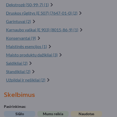
Dekstrozė (
50-99-7
) (1)
Druskos rūgštys (E 507) (
7647-01-0
) (2)
Garintuvai (2)
Karnaubo vaškai (E 903) (
8015-86-9
) (1)
Konservantai (9)
Maistinės esencijos (1)
Maisto produktų dažikliai (3)
Saldikliai (2)
Standikliai (2)
Užpildai ir nešikliai (2)
Skelbimus
Pasirinkimas:
Siūlo
Mums reikia
Naudotas