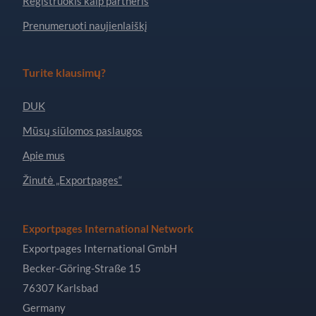
Registruokis kaip partneris
Prenumeruoti naujienlaiškį
Turite klausimų?
DUK
Mūsų siūlomos paslaugos
Apie mus
Žinutė „Exportpages“
Exportpages International Network
Exportpages International GmbH
Becker-Göring-Straße 15
76307 Karlsbad
Germany