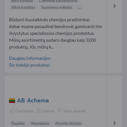
Boro karbidai
Cheminiai katalizatoriai
Silicio karbidas
Suvirinimo milteliai
...
Būdami šiuolaikinės chemijos pradininkai,
dabar esame pasaulinė bendrovė, gaminanti itin
išvystytus specialiosios chemijos produktus.
Mūsų asortimentą sudaro daugiau kaip 3200
produktų. Jūs, mūsų k...
Daugiau informacijos-
Šio tiekėjo produktai
AB Achema
Gamintojas
Lietuva
Visas pasaulis
Šlapalas
Amoniakas
Amonio nitratas