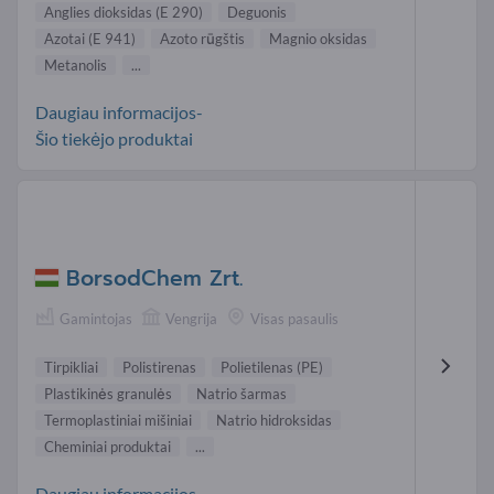
Anglies dioksidas (E 290)
Deguonis
Azotai (E 941)
Azoto rūgštis
Magnio oksidas
Metanolis
...
Daugiau informacijos-
Šio tiekėjo produktai
BorsodChem Zrt.
Gamintojas
Vengrija
Visas pasaulis
Tirpikliai
Polistirenas
Polietilenas (PE)
Plastikinės granulės
Natrio šarmas
Termoplastiniai mišiniai
Natrio hidroksidas
Cheminiai produktai
...
Daugiau informacijos-