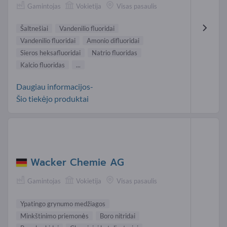
Gamintojas
Vokietija
Visas pasaulis
Šaltnešiai
Vandenilio fluoridai
Vandenilio fluoridai
Amonio difluoridai
Sieros heksafluoridai
Natrio fluoridas
Kalcio fluoridas
...
Daugiau informacijos-
Šio tiekėjo produktai
Wacker Chemie AG
Gamintojas
Vokietija
Visas pasaulis
Ypatingo grynumo medžiagos
Minkštinimo priemonės
Boro nitridai