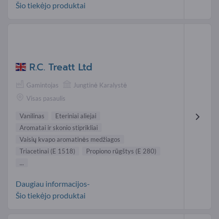
Šio tiekėjo produktai
R.C. Treatt Ltd
Gamintojas
Jungtinė Karalystė
Visas pasaulis
Vanilinas
Eteriniai aliejai
Aromatai ir skonio stiprikliai
Vaisių kvapo aromatinės medžiagos
Triacetinai (E 1518)
Propiono rūgštys (E 280)
...
Daugiau informacijos-
Šio tiekėjo produktai