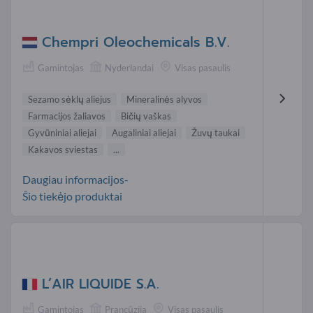
Chempri Oleochemicals B.V.
Gamintojas
Nyderlandai
Visas pasaulis
Sezamo sėklų aliejus
Mineralinės alyvos
Farmacijos žaliavos
Bičių vaškas
Gyvūniniai aliejai
Augaliniai aliejai
Žuvų taukai
Kakavos sviestas
...
Daugiau informacijos-
Šio tiekėjo produktai
L’AIR LIQUIDE S.A.
Gamintojas
Prancūzija
Visas pasaulis