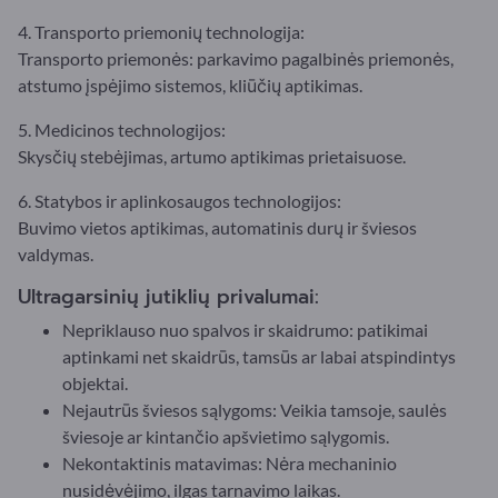
4. Transporto priemonių technologija:
Transporto priemonės: parkavimo pagalbinės priemonės,
atstumo įspėjimo sistemos, kliūčių aptikimas.
5. Medicinos technologijos:
Skysčių stebėjimas, artumo aptikimas prietaisuose.
6. Statybos ir aplinkosaugos technologijos:
Buvimo vietos aptikimas, automatinis durų ir šviesos
valdymas.
Ultragarsinių jutiklių privalumai:
Nepriklauso nuo spalvos ir skaidrumo: patikimai
aptinkami net skaidrūs, tamsūs ar labai atspindintys
objektai.
Nejautrūs šviesos sąlygoms: Veikia tamsoje, saulės
šviesoje ar kintančio apšvietimo sąlygomis.
Nekontaktinis matavimas: Nėra mechaninio
nusidėvėjimo, ilgas tarnavimo laikas.