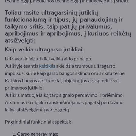
technologijų, medicinos technologijų ir daugelyje kitų sričių.
Toliau rasite ultragarsinių jutiklių
funkcionalumą ir tipus, jų panaudojimą ir
taikymo sritis, taip pat jų privalumus,
apribojimus ir apribojimus, į kuriuos reikėtų
atsižvelgti:
Kaip veikia ultragarso jutikliai:
Ultragarsiniai jutikliai veikia aido principu.
Jutiklyje esantis
keitiklis
skleidžia trumpus ultragarso
impulsus, kurie kaip garso bangos sklinda oru ar kita terpe.
Kai šios bangos atsitrenkia į objektą, jos atsispindi ir vėl
priimamos jutiklio.
Jutiklis matuoja laiką tarp signalo perdavimo ir priėmimo.
Atstumas iki objekto apskaičiuojamas pagal šį perdavimo
laiką, atsižvelgiant į garso greitį.
Pagrindiniai funkciniai aspektai:
Garso generavimas: