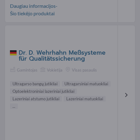
Daugiau informacijos-
Šio tiekėjo produktai
Dr. D. Wehrhahn Meßsysteme
für Qualitätssicherung
Gamintojas
Vokietija
Visas pasaulis
Ultragarso bangų jutikliai
Ultragarsiniai matuokliai
Optoelektroniniai lazeriniai jutikliai
Lazeriniai atstumo jutikliai
Lazeriniai matuokliai
...