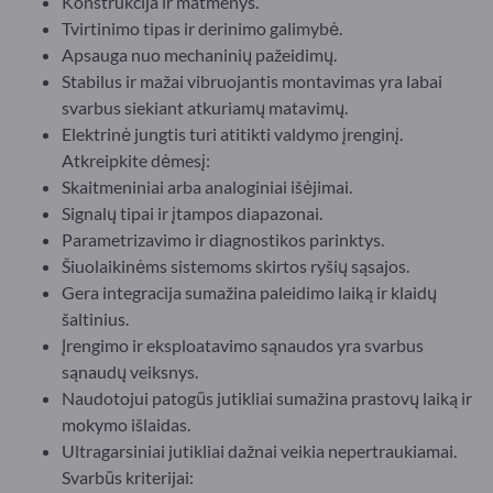
Konstrukcija ir matmenys.
Tvirtinimo tipas ir derinimo galimybė.
Apsauga nuo mechaninių pažeidimų.
Stabilus ir mažai vibruojantis montavimas yra labai
svarbus siekiant atkuriamų matavimų.
Elektrinė jungtis turi atitikti valdymo įrenginį.
Atkreipkite dėmesį:
Skaitmeniniai arba analoginiai išėjimai.
Signalų tipai ir įtampos diapazonai.
Parametrizavimo ir diagnostikos parinktys.
Šiuolaikinėms sistemoms skirtos ryšių sąsajos.
Gera integracija sumažina paleidimo laiką ir klaidų
šaltinius.
Įrengimo ir eksploatavimo sąnaudos yra svarbus
sąnaudų veiksnys.
Naudotojui patogūs jutikliai sumažina prastovų laiką ir
mokymo išlaidas.
Ultragarsiniai jutikliai dažnai veikia nepertraukiamai.
Svarbūs kriterijai: