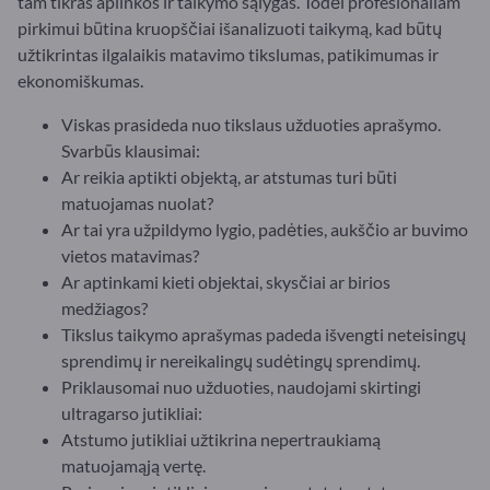
tam tikras aplinkos ir taikymo sąlygas. Todėl profesionaliam
pirkimui būtina kruopščiai išanalizuoti taikymą, kad būtų
užtikrintas ilgalaikis matavimo tikslumas, patikimumas ir
ekonomiškumas.
Viskas prasideda nuo tikslaus užduoties aprašymo.
Svarbūs klausimai:
Ar reikia aptikti objektą, ar atstumas turi būti
matuojamas nuolat?
Ar tai yra užpildymo lygio, padėties, aukščio ar buvimo
vietos matavimas?
Ar aptinkami kieti objektai, skysčiai ar birios
medžiagos?
Tikslus taikymo aprašymas padeda išvengti neteisingų
sprendimų ir nereikalingų sudėtingų sprendimų.
Priklausomai nuo užduoties, naudojami skirtingi
ultragarso jutikliai:
Atstumo jutikliai užtikrina nepertraukiamą
matuojamąją vertę.