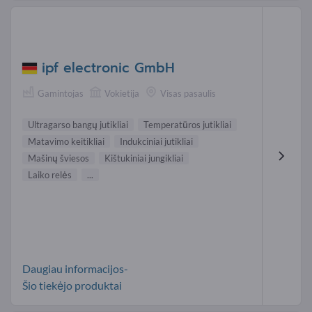
ipf electronic GmbH
Gamintojas
Vokietija
Visas pasaulis
Ultragarso bangų jutikliai
Temperatūros jutikliai
Matavimo keitikliai
Indukciniai jutikliai
Mašinų šviesos
Kištukiniai jungikliai
Laiko relės
...
Daugiau informacijos-
Šio tiekėjo produktai