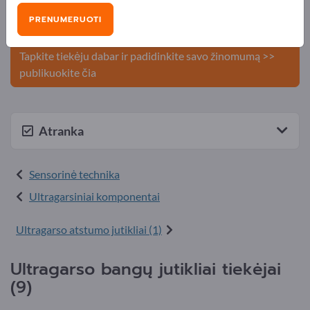
Publikuokite savo įmonę ir
PRENUMERUOTI
produktus Exportpages svetainėje.
Tapkite tiekėju dabar ir padidinkite savo žinomumą >>
publikuokite čia
Atranka
Sensorinė technika
Ultragarsiniai komponentai
Ultragarso atstumo jutikliai (1)
Ultragarso bangų jutikliai tiekėjai
(9)