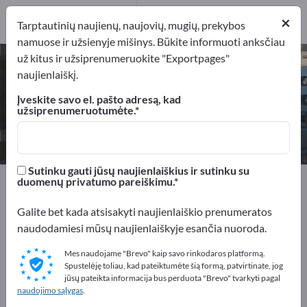
Gamintojai
9
×
Tarptautinių naujienų, naujovių, mugių, prekybos
namuose ir užsienyje mišinys. Būkite informuoti anksčiau
už kitus ir užsiprenumeruokite "Exportpages"
Ultragarso bangų jutikliai – raskite
naujienlaiškį.
gamintojus ir tiekėjus
Įveskite savo el. pašto adresą, kad
užsiprenumeruotumėte.
Eksportuotojai
Gamintojai
9
9
Sutinku gauti jūsų naujienlaiškius ir sutinku su
Exportpages
Matavimo technologijos ir optika
duomenų privatumo pareiškimu.
Sensorinė technika
Ultragarso bangų jutikliai
Galite bet kada atsisakyti naujienlaiškio prenumeratos
naudodamiesi mūsų naujienlaiškyje esančia nuoroda.
Reklamuokitės nemokamai
Exportpages!
Mes naudojame "Brevo" kaip savo rinkodaros platformą.
Spustelėję toliau, kad pateiktumėte šią formą, patvirtinate, jog
Poreikiai – Pasiūlymai – Naudotos prekės – Verslo
jūsų pateikta informacija bus perduota "Brevo" tvarkyti pagal
naudojimo sąlygas
.
kontaktai >> pradėkite čia