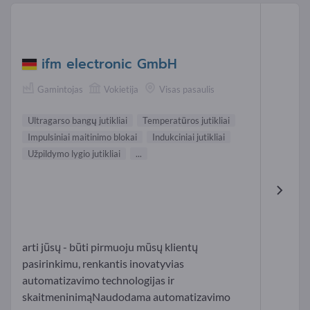
ifm electronic GmbH
Gamintojas
Vokietija
Visas pasaulis
Ultragarso bangų jutikliai
Temperatūros jutikliai
Impulsiniai maitinimo blokai
Indukciniai jutikliai
Užpildymo lygio jutikliai
...
arti jūsų - būti pirmuoju mūsų klientų
pasirinkimu, renkantis inovatyvias
automatizavimo technologijas ir
skaitmeninimąNaudodama automatizavimo