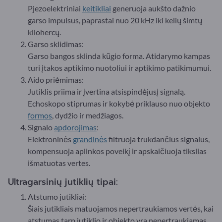
Pjezoelektriniai
keitikliai
generuoja aukšto dažnio
garso impulsus, paprastai nuo 20 kHz iki kelių šimtų
kilohercų.
Garso sklidimas:
Garso bangos sklinda kūgio forma. Atidarymo kampas
turi įtakos aptikimo nuotoliui ir aptikimo patikimumui.
Aido priėmimas:
Jutiklis priima ir įvertina atsispindėjusį signalą.
Echoskopo stiprumas ir kokybė priklauso nuo objekto
formos
, dydžio ir medžiagos.
Signalo
apdorojimas
:
Elektroninės
grandinės
filtruoja trukdančius signalus,
kompensuoja aplinkos poveikį ir apskaičiuoja tikslias
išmatuotas vertes.
Ultragarsinių jutiklių tipai:
Atstumo jutikliai:
Šiais jutikliais matuojamos nepertraukiamos vertės, kai
atstumas tarp jutiklio ir objekto yra nepertraukiamas.