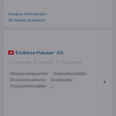
Daugiau informacijos-
Šio tiekėjo produktai
Endress+Hauser AG
Gamintojas
Šveicarija
Visas pasaulis
Ultragarso bangų jutikliai
Temperatūros jutikliai
pH matavimo prietaisai
Sąnaudų relės
Perjungiamosios plūdės
...