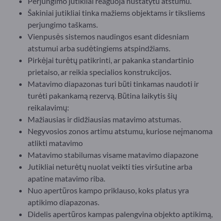
Perjungimo jutikliai reaguoja nustatytu atstumu.
Šakiniai jutikliai tinka mažiems objektams ir tiksliems
perjungimo taškams.
Vienpusės sistemos naudingos esant didesniam
atstumui arba sudėtingiems atspindžiams.
Pirkėjai turėtų patikrinti, ar pakanka standartinio
prietaiso, ar reikia specialios konstrukcijos.
Matavimo diapazonas turi būti tinkamas naudoti ir
turėti pakankamą rezervą. Būtina laikytis šių
reikalavimų:
Mažiausias ir didžiausias matavimo atstumas.
Negyvosios zonos artimu atstumu, kuriose neįmanoma
atlikti matavimo
Matavimo stabilumas visame matavimo diapazone
Jutikliai neturėtų nuolat veikti ties viršutine arba
apatine matavimo riba.
Nuo apertūros kampo priklauso, koks platus yra
aptikimo diapazonas.
Didelis apertūros kampas palengvina objekto aptikimą,