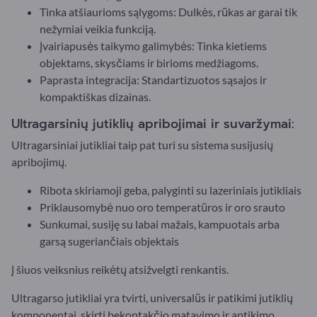
Tinka atšiaurioms sąlygoms: Dulkės, rūkas ar garai tik
nežymiai veikia funkciją.
Įvairiapusės taikymo galimybės: Tinka kietiems
objektams, skysčiams ir birioms medžiagoms.
Paprasta integracija: Standartizuotos sąsajos ir
kompaktiškas dizainas.
Ultragarsinių jutiklių apribojimai ir suvaržymai:
Ultragarsiniai jutikliai taip pat turi su sistema susijusių
apribojimų.
Ribota skiriamoji geba, palyginti su lazeriniais jutikliais
Priklausomybė nuo oro temperatūros ir oro srauto
Sunkumai, susiję su labai mažais, kampuotais arba
garsą sugeriančiais objektais
Į šiuos veiksnius reikėtų atsižvelgti renkantis.
Ultragarso jutikliai yra tvirti, universalūs ir patikimi jutiklių
komponentai, skirti bekontakčio matavimo ir aptikimo