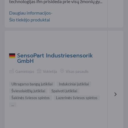
technologijas ifm prisideda prie visų žmonių gy...
Daugiau informacijos-
Šio tiekėjo produktai
SensoPart Industriesensorik
GmbH
Gamintojas
Vokietija
Visas pasaulis
Ultragarso bangų jutikliai
Indukciniai jutikliai
Šviesolaidžių jutikliai
Spalvoti jutikliai
Šakinės šviesos spintos
Lazerinės šviesos spintos
...