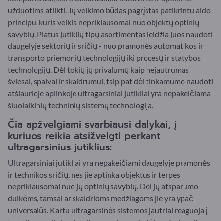
užduotims atlikti. Jų veikimo būdas pagrįstas patikrintu aido
principu, kuris veikia nepriklausomai nuo objektų optinių
savybių. Platus jutiklių tipų asortimentas leidžia juos naudoti
daugelyje sektorių ir sričių - nuo pramonės automatikos ir
transporto priemonių technologijų iki procesų ir statybos
technologijų. Dėl tokių jų privalumų kaip nejautrumas
šviesai, spalvai ir skaidrumui, taip pat dėl tinkamumo naudoti
atšiaurioje aplinkoje ultragarsiniai jutikliai yra nepakeičiama
šiuolaikinių techninių sistemų technologija.
Čia apžvelgiami svarbiausi dalykai, į
kuriuos reikia atsižvelgti perkant
ultragarsinius jutiklius:
Ultragarsiniai jutikliai yra nepakeičiami daugelyje pramonės
ir technikos sričių, nes jie aptinka objektus ir terpes
nepriklausomai nuo jų optinių savybių. Dėl jų atsparumo
dulkėms, tamsai ar skaidrioms medžiagoms jie yra ypač
universalūs. Kartu ultragarsinės sistemos jautriai reaguoja į