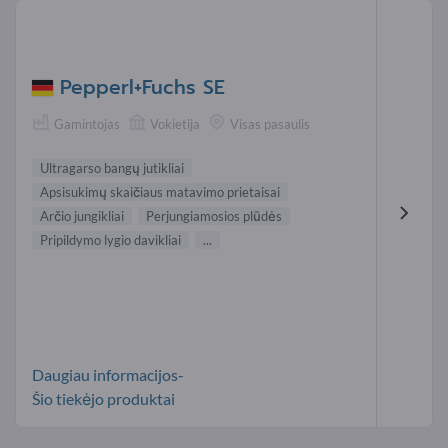
Pepperl+Fuchs SE
Gamintojas
Vokietija
Visas pasaulis
Ultragarso bangų jutikliai
Apsisukimų skaičiaus matavimo prietaisai
Arčio jungikliai
Perjungiamosios plūdės
Pripildymo lygio davikliai
...
Daugiau informacijos-
Šio tiekėjo produktai