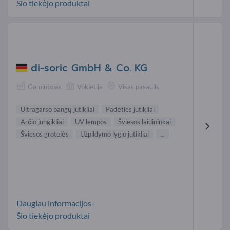
Šio tiekėjo produktai
di-soric GmbH & Co. KG
Gamintojas
Vokietija
Visas pasaulis
Ultragarso bangų jutikliai
Padėties jutikliai
Arčio jungikliai
UV lempos
Šviesos laidininkai
Šviesos grotelės
Užpildymo lygio jutikliai
...
Daugiau informacijos-
Šio tiekėjo produktai