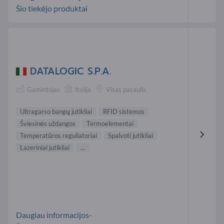
Šio tiekėjo produktai
DATALOGIC S.P.A.
Gamintojas
Italija
Visas pasaulis
Ultragarso bangų jutikliai
RFID sistemos
Šviesinės uždangos
Termoelementai
Temperatūros reguliatoriai
Spalvoti jutikliai
Lazeriniai jutikliai
...
Daugiau informacijos-