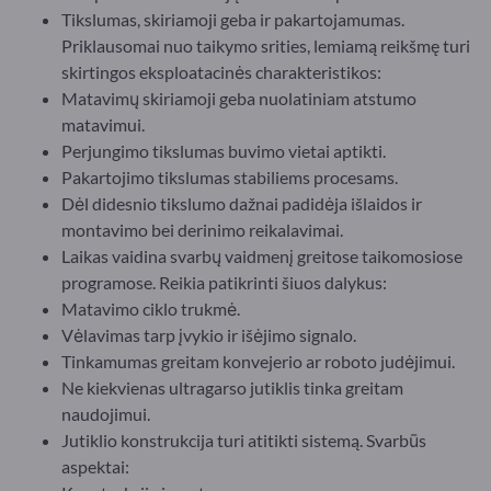
Tikslumas, skiriamoji geba ir pakartojamumas.
Priklausomai nuo taikymo srities, lemiamą reikšmę turi
skirtingos eksploatacinės charakteristikos:
Matavimų skiriamoji geba nuolatiniam atstumo
matavimui.
Perjungimo tikslumas buvimo vietai aptikti.
Pakartojimo tikslumas stabiliems procesams.
Dėl didesnio tikslumo dažnai padidėja išlaidos ir
montavimo bei derinimo reikalavimai.
Laikas vaidina svarbų vaidmenį greitose taikomosiose
programose. Reikia patikrinti šiuos dalykus:
Matavimo ciklo trukmė.
Vėlavimas tarp įvykio ir išėjimo signalo.
Tinkamumas greitam konvejerio ar roboto judėjimui.
Ne kiekvienas ultragarso jutiklis tinka greitam
naudojimui.
Jutiklio konstrukcija turi atitikti sistemą. Svarbūs
aspektai: