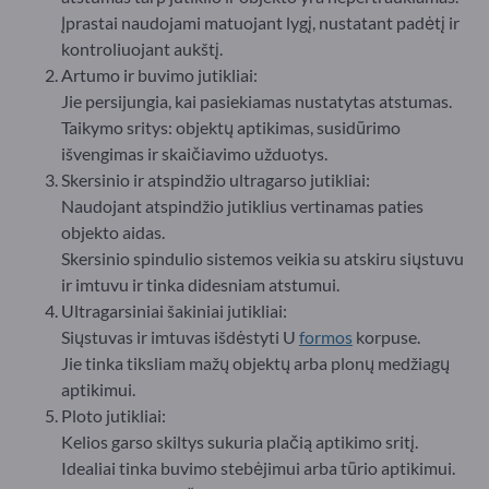
Įprastai naudojami matuojant lygį, nustatant padėtį ir
kontroliuojant aukštį.
Artumo ir buvimo jutikliai:
Jie persijungia, kai pasiekiamas nustatytas atstumas.
Taikymo sritys: objektų aptikimas, susidūrimo
išvengimas ir skaičiavimo užduotys.
Skersinio ir atspindžio ultragarso jutikliai:
Naudojant atspindžio jutiklius vertinamas paties
objekto aidas.
Skersinio spindulio sistemos veikia su atskiru siųstuvu
ir imtuvu ir tinka didesniam atstumui.
Ultragarsiniai šakiniai jutikliai:
Siųstuvas ir imtuvas išdėstyti U
formos
korpuse.
Jie tinka tiksliam mažų objektų arba plonų medžiagų
aptikimui.
Ploto jutikliai:
Kelios garso skiltys sukuria plačią aptikimo sritį.
Idealiai tinka buvimo stebėjimui arba tūrio aptikimui.