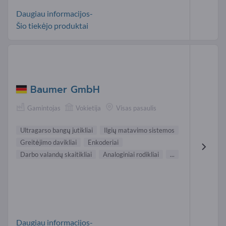
Daugiau informacijos-
Šio tiekėjo produktai
Baumer GmbH
Gamintojas
Vokietija
Visas pasaulis
Ultragarso bangų jutikliai
Ilgių matavimo sistemos
Greitėjimo davikliai
Enkoderiai
Darbo valandų skaitikliai
Analoginiai rodikliai
...
Daugiau informacijos-