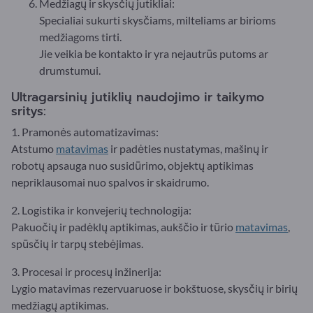
Medžiagų ir skysčių jutikliai:
Specialiai sukurti skysčiams, milteliams ar birioms
medžiagoms tirti.
Jie veikia be kontakto ir yra nejautrūs putoms ar
drumstumui.
Ultragarsinių jutiklių naudojimo ir taikymo
sritys:
1. Pramonės automatizavimas:
Atstumo
matavimas
ir padėties nustatymas, mašinų ir
robotų apsauga nuo susidūrimo, objektų aptikimas
nepriklausomai nuo spalvos ir skaidrumo.
2. Logistika ir konvejerių technologija:
Pakuočių ir padėklų aptikimas, aukščio ir tūrio
matavimas
,
spūsčių ir tarpų stebėjimas.
3. Procesai ir procesų inžinerija:
Lygio matavimas rezervuaruose ir bokštuose, skysčių ir birių
medžiagų aptikimas.