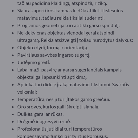
tačiau padidina klaidingų atspindžių riziką.
Siauras apertūros kampas leidžia atlikti tikslesnius
matavimus, tačiau reikia tiksliai suderinti.
Programos geometrija turi atitikti garso spindulį.
Ne kiekvienas objektas vienodai gerai atspindi
ultragarsą. Reikia atsižvelgti į toliau nurodytus dalykus:
Objekto dydį, formą ir orientaciją.
Paviršiaus savybes ir garso sugertį.
Judėjimo greitį.
Labai maži, pasvirę ar garsą sugeriančiais kampais
objektai gali apsunkinti aptikimą.
Aplinka turi didelę įtaką matavimo tikslumui. Svarbūs
veiksniai:
Temperatūra, nes ji turi įtakos garso greičiui.
Oro srovės, kurios gali iškreipti signalą.
Dulkės, garai ar rūkas.
Drėgmė ir agresyvi terpė.
Profesionalūs jutikliai turi temperatūros
kompensavimo funkciją ir tvirtus korpusus.