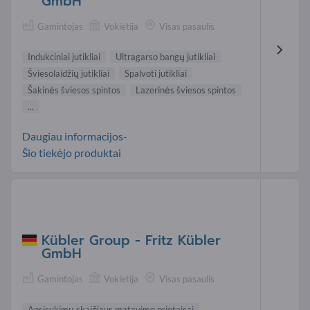
GmbH
Gamintojas
Vokietija
Visas pasaulis
Indukciniai jutikliai
Ultragarso bangų jutikliai
Šviesolaidžių jutikliai
Spalvoti jutikliai
Šakinės šviesos spintos
Lazerinės šviesos spintos
...
Daugiau informacijos-
Šio tiekėjo produktai
Kübler Group - Fritz Kübler
GmbH
Gamintojas
Vokietija
Visas pasaulis
Apsisukimų skaičiaus matavimo prietaisai