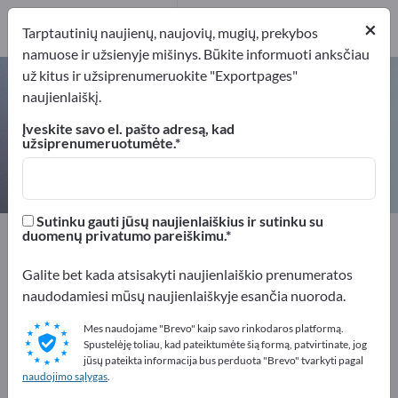
57
×
Gamintojai
57
Tarptautinių naujienų, naujovių, mugių, prekybos
namuose ir užsienyje mišinys. Būkite informuoti anksčiau
už kitus ir užsiprenumeruokite "Exportpages"
Sensorinė technika – raskite
naujienlaiškį.
gamintojus ir tiekėjus
Įveskite savo el. pašto adresą, kad
užsiprenumeruotumėte.
Eksportuotojai
Gamintojai
57
57
Sutinku gauti jūsų naujienlaiškius ir sutinku su
Exportpages
Matavimo technologijos ir optika
duomenų privatumo pareiškimu.
Sensorinė technika
Galite bet kada atsisakyti naujienlaiškio prenumeratos
naudodamiesi mūsų naujienlaiškyje esančia nuoroda.
Reklamuokitės nemokamai
Exportpages!
Mes naudojame "Brevo" kaip savo rinkodaros platformą.
Spustelėję toliau, kad pateiktumėte šią formą, patvirtinate, jog
Poreikiai – Pasiūlymai – Naudotos prekės – Verslo
jūsų pateikta informacija bus perduota "Brevo" tvarkyti pagal
naudojimo sąlygas
.
kontaktai >> pradėkite čia