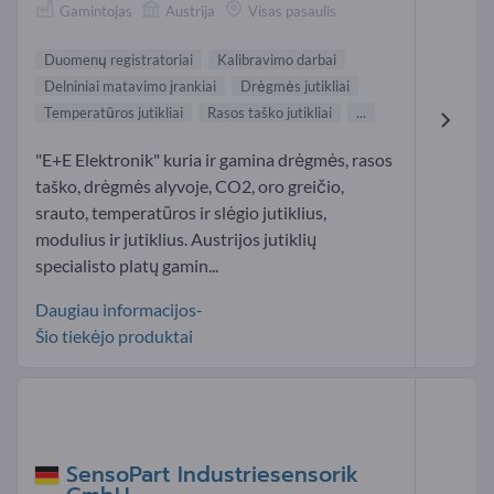
Gamintojas
Austrija
Visas pasaulis
Duomenų registratoriai
Kalibravimo darbai
Delniniai matavimo įrankiai
Drėgmės jutikliai
Temperatūros jutikliai
Rasos taško jutikliai
...
"E+E Elektronik" kuria ir gamina drėgmės, rasos
taško, drėgmės alyvoje, CO2, oro greičio,
srauto, temperatūros ir slėgio jutiklius,
modulius ir jutiklius. Austrijos jutiklių
specialisto platų gamin...
Daugiau informacijos-
Šio tiekėjo produktai
SensoPart Industriesensorik