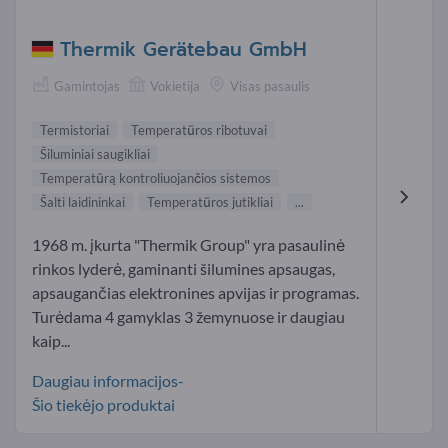
Thermik Gerätebau GmbH
Gamintojas
Vokietija
Visas pasaulis
Termistoriai
Temperatūros ribotuvai
Šiluminiai saugikliai
Temperatūrą kontroliuojančios sistemos
Šalti laidininkai
Temperatūros jutikliai
...
1968 m. įkurta "Thermik Group" yra pasaulinė
rinkos lyderė, gaminanti šilumines apsaugas,
apsaugančias elektronines apvijas ir programas.
Turėdama 4 gamyklas 3 žemynuose ir daugiau
kaip...
Daugiau informacijos-
Šio tiekėjo produktai