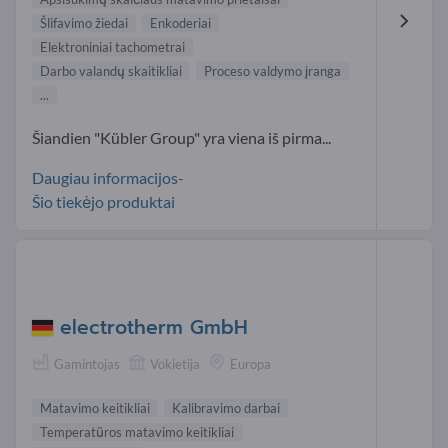
Šlifavimo žiedai
Enkoderiai
Elektroniniai tachometrai
Darbo valandų skaitikliai
Proceso valdymo įranga
...
Šiandien "Kübler Group" yra viena iš pirma...
Daugiau informacijos-
Šio tiekėjo produktai
electrotherm GmbH
Gamintojas
Vokietija
Europa
Matavimo keitikliai
Kalibravimo darbai
Temperatūros matavimo keitikliai