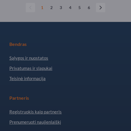
1
2
3
4
5
6
Bendras
Sąlygos ir nuostatos
Privatumas ir slapukai
Teisinė informacija
Partneris
Registruokis kaip partneris
Prenumeruoti naujienlaiškį