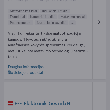
Matavimo keitikliai
Indukciniai jutikliai
Enkoderiai
Kampiniai jutikliai
Matavimo zondai
Potenciometrai
Nueito kelio davikliai
...
Visur, kur reikia itin tiksliai matuoti padėtį ir
kampus, "Novotechnik" jutikliai yra
aukščiausios kokybės sprendimas. Per daugelį
metų sukaupta matavimo technologijų patirtis -
tai tik...
Daugiau informacijos-
Šio tiekėjo produktai
E+E Elektronik Ges.m.b.H.