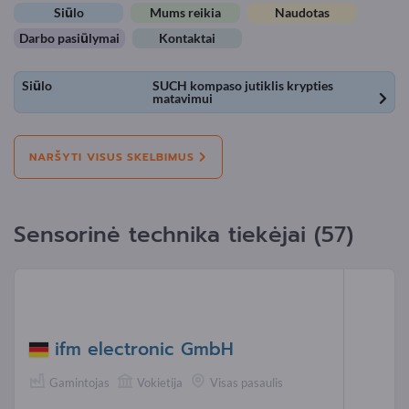
Siūlo
Mums reikia
Naudotas
Darbo pasiūlymai
Kontaktai
Siūlo
SUCH kompaso jutiklis krypties
matavimui
NARŠYTI VISUS SKELBIMUS
Sensorinė technika tiekėjai (57)
ifm electronic GmbH
Gamintojas
Vokietija
Visas pasaulis