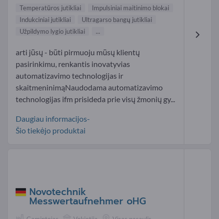
Temperatūros jutikliai
Impulsiniai maitinimo blokai
Indukciniai jutikliai
Ultragarso bangų jutikliai
Užpildymo lygio jutikliai
...
arti jūsų - būti pirmuoju mūsų klientų
pasirinkimu, renkantis inovatyvias
automatizavimo technologijas ir
skaitmeninimąNaudodama automatizavimo
technologijas ifm prisideda prie visų žmonių gy...
Daugiau informacijos-
Šio tiekėjo produktai
Novotechnik
Messwertaufnehmer oHG
Gamintojas
Vokietija
Visas pasaulis