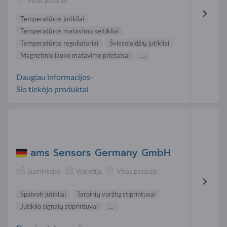
Visas pasaulis
Temperatūros jutikliai
Temperatūros matavimo keitikliai
Temperatūros reguliatoriai
Šviesolaidžių jutikliai
Magnetinio lauko matavimo prietaisai
...
Daugiau informacijos-
Šio tiekėjo produktai
ams Sensors Germany GmbH
Gamintojas
Vokietija
Visas pasaulis
Spalvoti jutikliai
Tarpinių varžtų stiprintuvai
Jutiklio signalų stiprintuvai
...