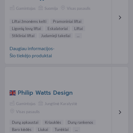
Gamintojas
Suomija
Visas pasaulis
Liftai žmonėms kelti
Pramoniniai liftai
Ligonių lovų liftai
Eskalatoriai
Liftai
Stikliniai liftai
Judamieji takeliai
...
Daugiau informacijos-
Šio tiekėjo produktai
Philip Watts Design
Gamintojas
Jungtinė Karalystė
Visas pasaulis
Durų apkaustai
Kriauklės
Durų rankenos
Baro kėdės
Liukai
Turėklai
...