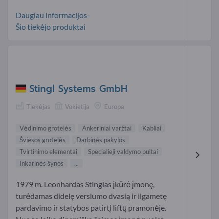
Daugiau informacijos-
Šio tiekėjo produktai
Stingl Systems GmbH
Tiekėjas
Vokietija
Europa
Vėdinimo grotelės
Ankeriniai varžtai
Kabliai
Šviesos grotelės
Darbinės pakylos
Tvirtinimo elementai
Specialieji valdymo pultai
Inkarinės šynos
...
1979 m. Leonhardas Stinglas įkūrė įmonę,
turėdamas didelę verslumo dvasią ir ilgametę
pardavimo ir statybos patirtį liftų pramonėje.