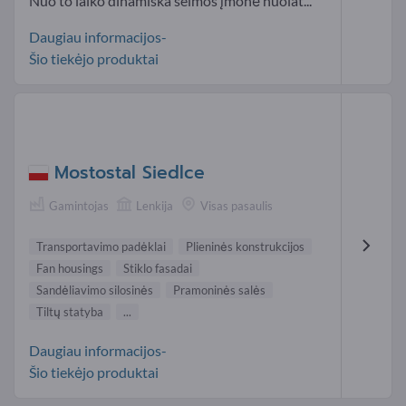
Nuo to laiko dinamiška šeimos įmonė nuolat...
Daugiau informacijos-
Šio tiekėjo produktai
Mostostal Siedlce
Gamintojas
Lenkija
Visas pasaulis
Transportavimo padėklai
Plieninės konstrukcijos
Fan housings
Stiklo fasadai
Sandėliavimo silosinės
Pramoninės salės
Tiltų statyba
...
Daugiau informacijos-
Šio tiekėjo produktai