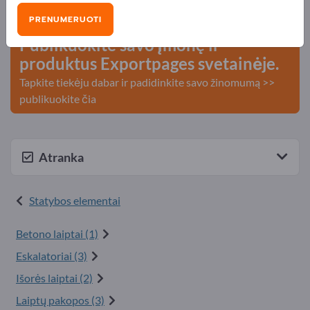
kontaktai >> pradėkite čia
PRENUMERUOTI
Publikuokite savo įmonę ir
produktus Exportpages svetainėje.
Tapkite tiekėju dabar ir padidinkite savo žinomumą >>
publikuokite čia
Atranka
Statybos elementai
Betono laiptai (1)
Eskalatoriai (3)
Išorės laiptai (2)
Laiptų pakopos (3)