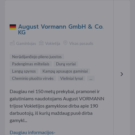
August Vormann GmbH & Co.
KG
Gamintojas
Vokietija
Visas pasaulis
Nerūdijančiojo plieno juostos
Padengimas milteliais
Durų vyriai
Langų spynos
Kampų apsaugos gaminiai
Cheminio pluošto virvės
Vieliniai lynai
...
Daugiau nei 150 metų prekybai, pramonei ir
galutiniams naudotojams August VORMANN
trijose Vokietijos gamyklose dirba apie 190
darbuotojų, iš kurių maždaug pusė dirba
gamykl...
Daugiau informacijos-