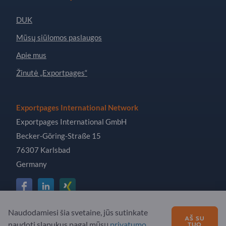
DUK
Mūsų siūlomos paslaugos
Apie mus
Žinutė „Exportpages“
Exportpages International Network
Exportpages International GmbH
Becker-Göring-Straße 15
76307 Karlsbad
Germany
Naudodamiesi šia svetaine, jūs sutinkate
Copyright © 2026 Exportpages International GmbH. All
AŠ SU
naudoti slapukus pagal mūsų
privatumo
TUO