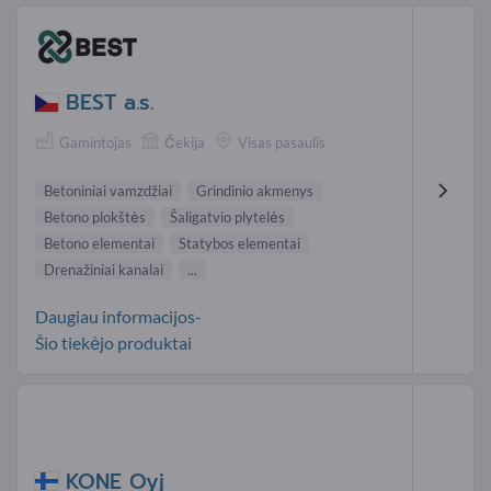
BEST a.s.
Gamintojas
Čekija
Visas pasaulis
Betoniniai vamzdžiai
Grindinio akmenys
Betono plokštės
Šaligatvio plytelės
Betono elementai
Statybos elementai
Drenažiniai kanalai
...
Daugiau informacijos-
Šio tiekėjo produktai
KONE Oyj