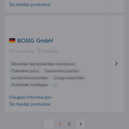
Šio tiekėjo produktai
BOSIG GmbH
Gamintojas
Vokietija
Bituminės hidroizoliacinės membranos
Polietileno putos
Sandarinimo juostos
Sandarinimo juostelės
Langų sandarikliai
Statybinės medžiagos
...
Daugiau informacijos-
Šio tiekėjo produktai
1
2