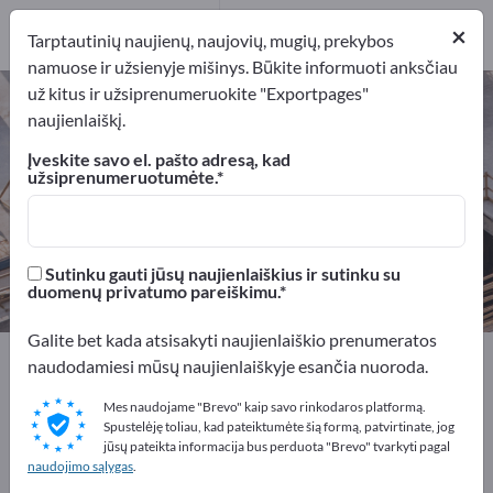
Gamintojai
10
×
Tarptautinių naujienų, naujovių, mugių, prekybos
Platintojai
2
namuose ir užsienyje mišinys. Būkite informuoti anksčiau
už kitus ir užsiprenumeruokite "Exportpages"
Laiptai – raskite gamintojus ir
naujienlaiškį.
tiekėjus
Įveskite savo el. pašto adresą, kad
užsiprenumeruotumėte.
Eksportuotojai
Gamintojai
12
10
Platintojai
Sutinku gauti jūsų naujienlaiškius ir sutinku su
2
duomenų privatumo pareiškimu.
Galite bet kada atsisakyti naujienlaiškio prenumeratos
Exportpages
Statyba
Statybos elementai
Laiptai
naudodamiesi mūsų naujienlaiškyje esančia nuoroda.
Mes naudojame "Brevo" kaip savo rinkodaros platformą.
Reklamuokitės nemokamai
Spustelėję toliau, kad pateiktumėte šią formą, patvirtinate, jog
jūsų pateikta informacija bus perduota "Brevo" tvarkyti pagal
Exportpages!
naudojimo sąlygas
.
Poreikiai – Pasiūlymai – Naudotos prekės – Verslo