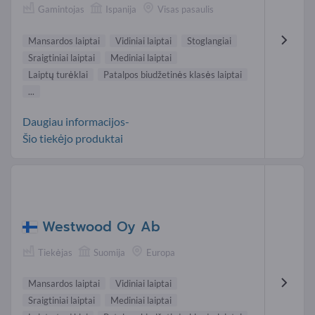
Gamintojas
Ispanija
Visas pasaulis
Mansardos laiptai
Vidiniai laiptai
Stoglangiai
Sraigtiniai laiptai
Mediniai laiptai
Laiptų turėklai
Patalpos biudžetinės klasės laiptai
...
Daugiau informacijos-
Šio tiekėjo produktai
Westwood Oy Ab
Tiekėjas
Suomija
Europa
Mansardos laiptai
Vidiniai laiptai
Sraigtiniai laiptai
Mediniai laiptai