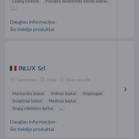
Laiptų turėklai
Patalpos biudžetinės klasės laiptai
...
Daugiau informacijos-
Šio tiekėjo produktai
INLUX Srl
Gamintojas
Italija
Visas pasaulis
Mansardos laiptai
Vidiniai laiptai
Stoglangiai
Sraigtiniai laiptai
Mediniai laiptai
Stogų stiklinimo darbai
...
Daugiau informacijos-
Šio tiekėjo produktai