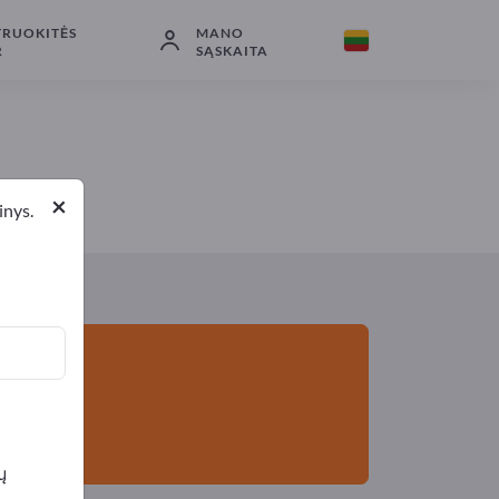
TRUOKITĖS
MANO
Eksportuotojai
2
Gamintojai
2
R
SĄSKAITA
×
inys.
ų