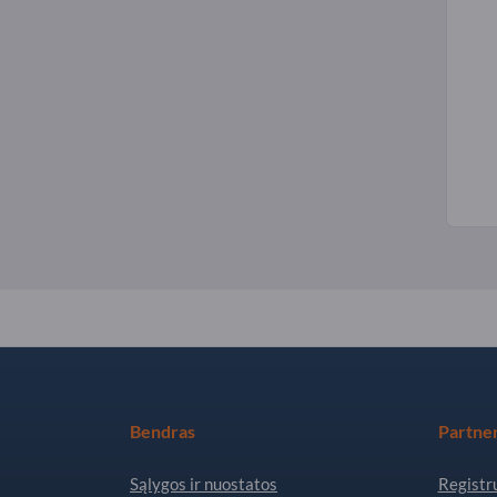
Bendras
Partner
Sąlygos ir nuostatos
Registru