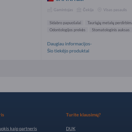
Gamintojas
Čekija
Visas pasaulis
Sidabro papuošalai
Tauriųjų metalų perdirbim
Odontologijos prekės
Stomatologinis auksas
Daugiau informacijos-
Šio tiekėjo produktai
is
Turite klausimų?
okis kaip partneris
DUK