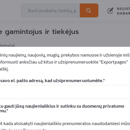
REGIS
DABA
e gamintojus ir tiekėjus
ntojai
inių naujienų, naujovių, mugių, prekybos namuose ir užsienyje miš
nformuoti anksčiau už kitus ir užsiprenumeruokite "Exportpages"
iškį.
šalai
Sidabro papuošalai
 savo el. pašto adresą, kad užsiprenumeruotumėte.
xportpages!
rslo kontaktai >> pradėkite čia
u gauti jūsų naujienlaiškius ir sutinku su duomenų privatumo
mu.
roduktus Exportpages svetainėje.
mumą >> publikuokite čia
et kada atsisakyti naujienlaiškio prenumeratos naudodamiesi mūs