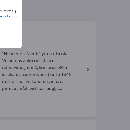
ktumėte šią
naudojimo
"Heimerle + Meule" yra seniausia
Vokietijos aukso ir sidabro
rafinavimo įmonė, kuri puoselėja
išliekamąsias vertybes. įkurta 1845
m. Pforcheime, tapome viena iš
pirmaujančių visų paslaugų t...