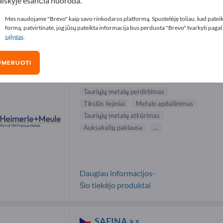
aiškyje esančia nuoroda.
abro papuošalai tiekėjai (2)
Mes naudojame "Brevo" kaip savo rinkodaros platformą. Spustelėję toliau, kad patei
formą, patvirtinate, jog jūsų pateikta informacija bus perduota "Brevo" tvarkyti pagal
sąlygas
.
Heimerle + Meule GmbH
UMERUOTI
Gamintojas
Vokietija
Visas pasaulis
Tauriųjų metalų perdirbimas
Tikslūs liejiniai
Metalo apdailinimas
Tauriųjų metalų atkūrimas
Auksakalių paklausa
...
Daugiau informacijos-
Šio tiekėjo produktai
SAFINA a.s.