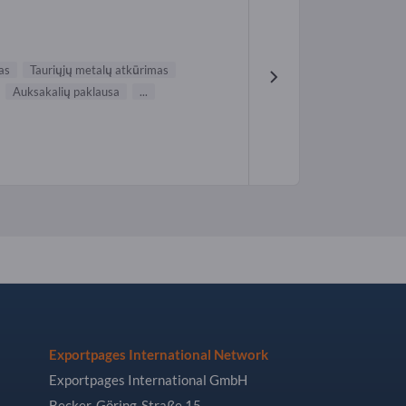
as
Tauriųjų metalų atkūrimas
Auksakalių paklausa
...
Exportpages International Network
Exportpages International GmbH
Becker-Göring-Straße 15