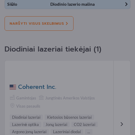
Siūlo
Diodinio lazerio mašina
NARŠYTI VISUS SKELBIMUS
Diodiniai lazeriai tiekėjai (1)
Coherent Inc.
Gamintojas
Jungtinės Amerikos Valstijos
Visas pasaulis
Diodiniai lazeriai
Kietosios būsenos lazeriai
Lazerinė optika
Jonų lazeriai
CO2 lazeriai
Argono jonų lazeriai
Lazeriniai diodai
...