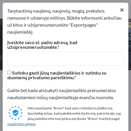
1
×
Gamintojai
1
Tarptautinių naujienų, naujovių, mugių, prekybos
namuose ir užsienyje mišinys. Būkite informuoti anksčiau
už kitus ir užsiprenumeruokite "Exportpages"
Diodiniai lazeriai – raskite
naujienlaiškį.
gamintojus ir tiekėjus
Įveskite savo el. pašto adresą, kad
užsiprenumeruotumėte.
Eksportuotojai
Gamintojai
1
1
Sutinku gauti jūsų naujienlaiškius ir sutinku su
Exportpages
Elektrotechnika
Lazerinės technologijos
duomenų privatumo pareiškimu.
Lazerių sistemos
Diodiniai lazeriai
Galite bet kada atsisakyti naujienlaiškio prenumeratos
naudodamiesi mūsų naujienlaiškyje esančia nuoroda.
Reklamuokitės nemokamai
Exportpages!
Mes naudojame "Brevo" kaip savo rinkodaros platformą.
Spustelėję toliau, kad pateiktumėte šią formą, patvirtinate, jog
Poreikiai – Pasiūlymai – Naudotos prekės – Verslo
jūsų pateikta informacija bus perduota "Brevo" tvarkyti pagal
naudojimo sąlygas
.
kontaktai >> pradėkite čia