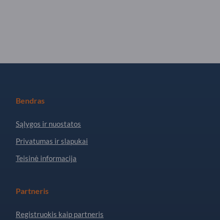
Bendras
Sąlygos ir nuostatos
Privatumas ir slapukai
Teisinė informacija
Partneris
Registruokis kaip partneris