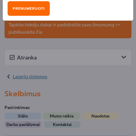
Publikuokite savo įmonę ir
PRENUMERUOTI
produktus Exportpages svetainėje.
Tapkite tiekėju dabar ir padidinkite savo žinomumą >>
publikuokite čia
Atranka
Lazerių sistemos
Skelbimus
Pasirinkimas:
Siūlo
Mums reikia
Naudotas
Darbo pasiūlymai
Kontaktai