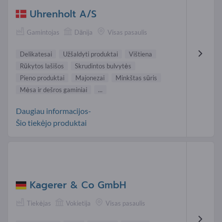
Uhrenholt A/S
Gamintojas
Dānija
Visas pasaulis
Delikatesai
Užšaldyti produktai
Vištiena
Rūkytos lašišos
Skrudintos bulvytės
Pieno produktai
Majonezai
Minkštas sūris
Mėsa ir dešros gaminiai
...
Daugiau informacijos-
Šio tiekėjo produktai
Kagerer & Co GmbH
Tiekėjas
Vokietija
Visas pasaulis