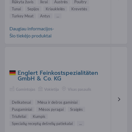
Rūkyta žuvis
Ikrai
Austrės
Poultry
Tunai
Sepijos
Kriauklelės
Krevetės
Turkey Meat
Antys
...
Daugiau informacijos-
Šio tiekėjo produktai
Englert Feinkostspezialitäten
GmbH & Co. KG
Gamintojas
Vokietija
Visas pasaulis
Delikatesai
Mėsa ir dešros gaminiai
Pusgaminiai
Mėsos pyragai
Sraigės
Triufeliai
Kumpis
Specialių receptų dešrelių patiekalai
...