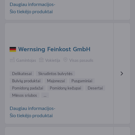
Daugiau informacijos-
Šio tiekėjo produktai
Wernsing Feinkost GmbH
Gamintojas
Vokietija
Visas pasaulis
Delikatesai
Skrudintos bulvytės
Bulvių produktai
Majonezai
Pusgaminiai
Pomidorų padažai
Pomidorų kečupai
Desertai
Mėsos sriubos
...
Daugiau informacijos-
Šio tiekėjo produktai