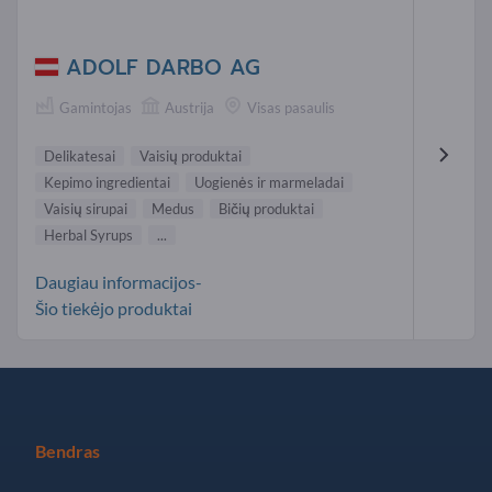
ADOLF DARBO AG
Gamintojas
Austrija
Visas pasaulis
Delikatesai
Vaisių produktai
Kepimo ingredientai
Uogienės ir marmeladai
Vaisių sirupai
Medus
Bičių produktai
Herbal Syrups
...
Daugiau informacijos-
Šio tiekėjo produktai
Bendras