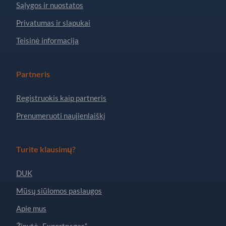
Sąlygos ir nuostatos
Privatumas ir slapukai
Teisinė informacija
Partneris
Registruokis kaip partneris
Prenumeruoti naujienlaiškį
Turite klausimų?
DUK
Mūsų siūlomos paslaugos
Apie mus