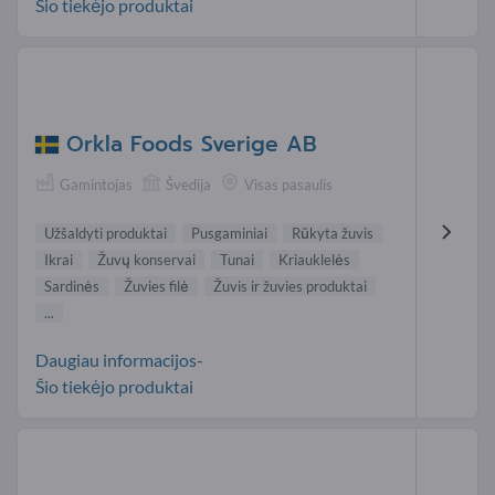
Šio tiekėjo produktai
Orkla Foods Sverige AB
Gamintojas
Švedija
Visas pasaulis
Užšaldyti produktai
Pusgaminiai
Rūkyta žuvis
Ikrai
Žuvų konservai
Tunai
Kriauklelės
Sardinės
Žuvies filė
Žuvis ir žuvies produktai
...
Daugiau informacijos-
Šio tiekėjo produktai