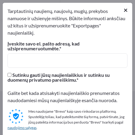
Platintojai
1
×
Tarptautinių naujienų, naujovių, mugių, prekybos
namuose ir užsienyje mišinys. Būkite informuoti anksčiau
už kitus ir užsiprenumeruokite "Exportpages"
Delikatesai – raskite gamintojus ir
naujienlaiškį.
tiekėjus
Įveskite savo el. pašto adresą, kad
užsiprenumeruotumėte.
Eksportuotojai
Gamintojai
7
6
Platintojai
Sutinku gauti jūsų naujienlaiškius ir sutinku su
1
duomenų privatumo pareiškimu.
Galite bet kada atsisakyti naujienlaiškio prenumeratos
Exportpages
Maistas ir gėrimai
Delikatesai
naudodamiesi mūsų naujienlaiškyje esančia nuoroda.
Mes naudojame "Brevo" kaip savo rinkodaros platformą.
Reklamuokitės nemokamai
Spustelėję toliau, kad pateiktumėte šią formą, patvirtinate, jog
jūsų pateikta informacija bus perduota "Brevo" tvarkyti pagal
Exportpages!
naudojimo sąlygas
.
Poreikiai – Pasiūlymai – Naudotos prekės – Verslo