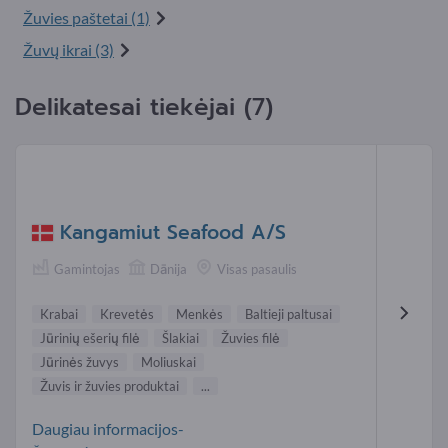
Žuvies paštetai (1)
Žuvų ikrai (3)
Delikatesai tiekėjai (7)
Kangamiut Seafood A/S
Gamintojas
Dānija
Visas pasaulis
Krabai
Krevetės
Menkės
Baltieji paltusai
Jūrinių ešerių filė
Šlakiai
Žuvies filė
Jūrinės žuvys
Moliuskai
Žuvis ir žuvies produktai
...
Daugiau informacijos-