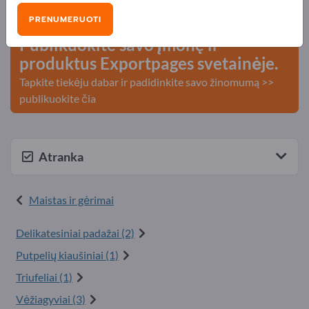
kontaktai >> pradėkite čia
PRENUMERUOTI
Publikuokite savo įmonę ir
produktus Exportpages svetainėje.
Tapkite tiekėju dabar ir padidinkite savo žinomumą >>
publikuokite čia
Atranka
Maistas ir gėrimai
Delikatesiniai padažai (2)
Putpelių kiaušiniai (1)
Triufeliai (1)
Vėžiagyviai (3)