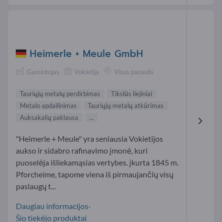
Heimerle + Meule GmbH
Gamintojas
Vokietija
Visas pasaulis
Tauriųjų metalų perdirbimas
Tikslūs liejiniai
Metalo apdailinimas
Tauriųjų metalų atkūrimas
Auksakalių paklausa
...
"Heimerle + Meule" yra seniausia Vokietijos
aukso ir sidabro rafinavimo įmonė, kuri
puoselėja išliekamąsias vertybes. įkurta 1845 m.
Pforcheime, tapome viena iš pirmaujančių visų
paslaugų t...
Daugiau informacijos-
Šio tiekėjo produktai