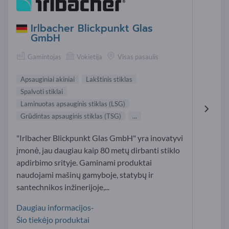
Irlbacher Blickpunkt Glas
GmbH
Gamintojas
Vokietija
Visas pasaulis
Apsauginiai akiniai
Lakštinis stiklas
Spalvoti stiklai
Laminuotas apsauginis stiklas (LSG)
Grūdintas apsauginis stiklas (TSG)
...
"Irlbacher Blickpunkt Glas GmbH" yra inovatyvi
įmonė, jau daugiau kaip 80 metų dirbanti stiklo
apdirbimo srityje. Gaminami produktai
naudojami mašinų gamyboje, statybų ir
santechnikos inžinerijoje,...
Daugiau informacijos-
Šio tiekėjo produktai