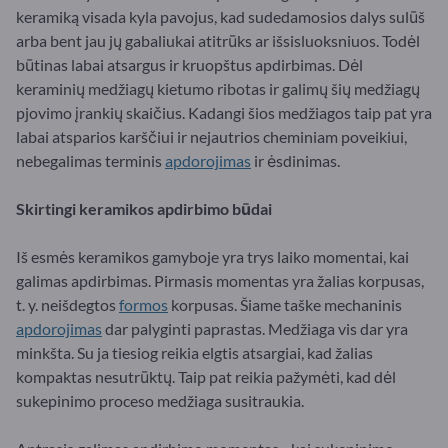
keramiką visada kyla pavojus, kad sudedamosios dalys sulūš
arba bent jau jų gabaliukai atitrūks ar išsisluoksniuos. Todėl
būtinas labai atsargus ir kruopštus apdirbimas. Dėl
keraminių medžiagų kietumo ribotas ir galimų šių medžiagų
pjovimo įrankių skaičius. Kadangi šios medžiagos taip pat yra
labai atsparios karščiui ir nejautrios cheminiam poveikiui,
nebegalimas terminis
apdorojimas
ir ėsdinimas.
Skirtingi keramikos apdirbimo būdai
Iš esmės keramikos gamyboje yra trys laiko momentai, kai
galimas apdirbimas. Pirmasis momentas yra žalias korpusas,
t. y. neišdegtos
formos
korpusas. Šiame taške mechaninis
apdorojimas
dar palyginti paprastas. Medžiaga vis dar yra
minkšta. Su ja tiesiog reikia elgtis atsargiai, kad žalias
kompaktas nesutrūktų. Taip pat reikia pažymėti, kad dėl
sukepinimo proceso medžiaga susitraukia.