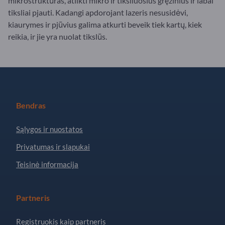
mikrostruktūras, atlikti mikro ir tiksliuosius gręžinius ir labai
tiksliai pjauti. Kadangi apdorojant lazeris nesusidėvi,
kiaurymes ir pjūvius galima atkurti beveik tiek kartų, kiek
reikia, ir jie yra nuolat tikslūs.
Bendras
Sąlygos ir nuostatos
Privatumas ir slapukai
Teisinė informacija
Partneris
Registruokis kaip partneris