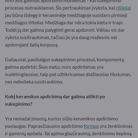
Antrasis galimas apdirbimo momentas - kai sukepinimo
procesas nutraukiamas. Šis pertraukimas įvyksta, kai
rišikliai
jau būna išdegę ir keraminėje medžiagoje susidaro pirmieji
medžiagos tilteliai. Medžiaga dar nėra tokia kieta ir trapi.
Todėl ją dar galima palyginti gerai apdoroti. Vėliau vis dar
vyksta susitraukimas, tačiau jis yra daug mažesnis nei
apdorojant žalią korpusą.
Galiausiai, pasibaigus sukepinimo procesui, komponentą
galima apdirbti. Šiuo metu, nors apdirbimas yra
sudėtingiausias, taip pat užtikrinamas didžiausias tikslumas,
nes nebelieka susitraukimo.
Kokį keramikos apdirbimą dar galima atlikti po
sukepinimo?
Yra nemažai įmonių, kurios siūlo keramikos apdirbimo
paslaugas. Paprasčiausios apdirbimo
formos
yra ženklinimas
ir gaminių apdaila. Tai apima glazūravimą, ženklinimo kepimą