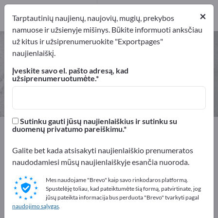
9
×
Gamintojai
9
Tarptautinių naujienų, naujovių, mugių, prekybos
namuose ir užsienyje mišinys. Būkite informuoti anksčiau
už kitus ir užsiprenumeruokite "Exportpages"
Keramika – raskite gamintojus ir
naujienlaiškį.
tiekėjus
Įveskite savo el. pašto adresą, kad
užsiprenumeruotumėte.
Eksportuotojai
Gamintojai
9
9
Sutinku gauti jūsų naujienlaiškius ir sutinku su
Exportpages
Žaliavos
Keramika
duomenų privatumo pareiškimu.
Galite bet kada atsisakyti naujienlaiškio prenumeratos
Reklamuokitės nemokamai
naudodamiesi mūsų naujienlaiškyje esančia nuoroda.
Exportpages!
Mes naudojame "Brevo" kaip savo rinkodaros platformą.
Poreikiai – Pasiūlymai – Naudotos prekės – Verslo
Spustelėję toliau, kad pateiktumėte šią formą, patvirtinate, jog
kontaktai >> pradėkite čia
jūsų pateikta informacija bus perduota "Brevo" tvarkyti pagal
naudojimo sąlygas
.