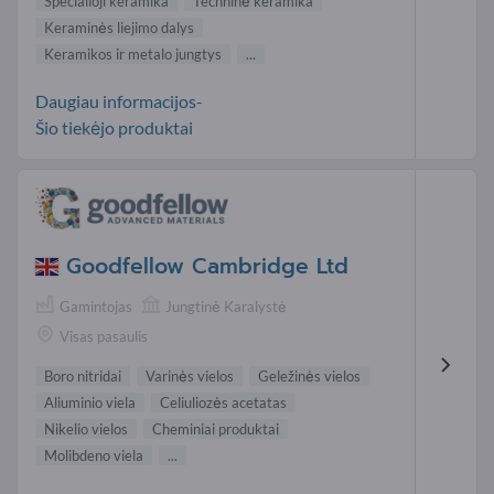
Specialioji keramika
Techninė keramika
Keraminės liejimo dalys
Keramikos ir metalo jungtys
...
Daugiau informacijos-
Šio tiekėjo produktai
Goodfellow Cambridge Ltd
Gamintojas
Jungtinė Karalystė
Visas pasaulis
Boro nitridai
Varinės vielos
Geležinės vielos
Aliuminio viela
Celiuliozės acetatas
Nikelio vielos
Cheminiai produktai
Molibdeno viela
...