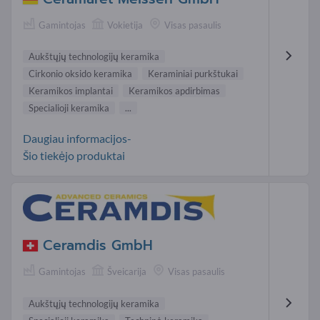
Gamintojas
Vokietija
Visas pasaulis
Aukštųjų technologijų keramika
Cirkonio oksido keramika
Keraminiai purkštukai
Keramikos implantai
Keramikos apdirbimas
Specialioji keramika
...
Daugiau informacijos-
Šio tiekėjo produktai
Ceramdis GmbH
Gamintojas
Šveicarija
Visas pasaulis
Aukštųjų technologijų keramika