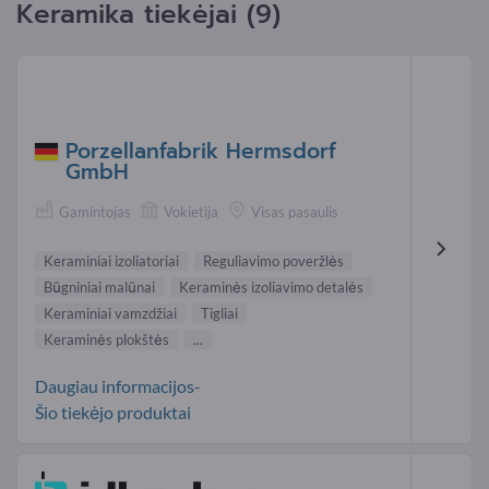
Keramika tiekėjai (9)
Porzellanfabrik Hermsdorf
GmbH
Gamintojas
Vokietija
Visas pasaulis
Keraminiai izoliatoriai
Reguliavimo poveržlės
Būgniniai malūnai
Keraminės izoliavimo detalės
Keraminiai vamzdžiai
Tigliai
Keraminės plokštės
...
Daugiau informacijos-
Šio tiekėjo produktai