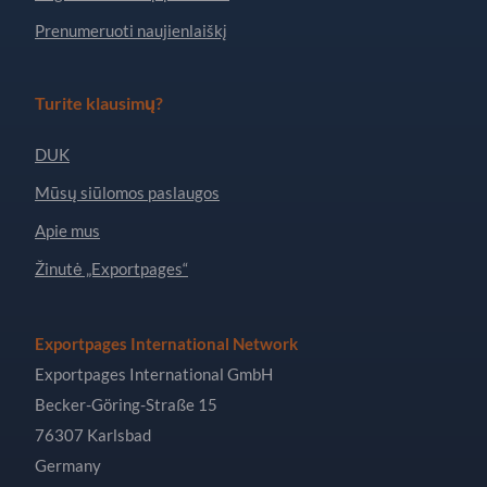
Prenumeruoti naujienlaiškį
Turite klausimų?
DUK
Mūsų siūlomos paslaugos
Apie mus
Žinutė „Exportpages“
Exportpages International Network
Exportpages International GmbH
Becker-Göring-Straße 15
76307 Karlsbad
Germany