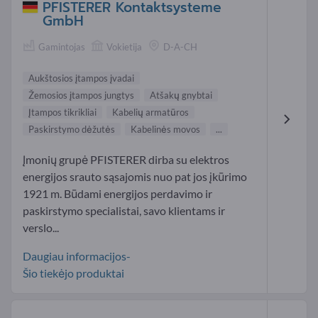
PFISTERER Kontaktsysteme
GmbH
Gamintojas
Vokietija
D-A-CH
Aukštosios įtampos įvadai
Žemosios įtampos jungtys
Atšakų gnybtai
Įtampos tikrikliai
Kabelių armatūros
Paskirstymo dėžutės
Kabelinės movos
...
Įmonių grupė PFISTERER dirba su elektros
energijos srauto sąsajomis nuo pat jos įkūrimo
1921 m. Būdami energijos perdavimo ir
paskirstymo specialistai, savo klientams ir
verslo...
Daugiau informacijos-
Šio tiekėjo produktai