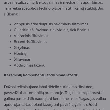
arba metalizavimą. Be to, galimas ir mechaninis apdirbimas.
Tam reikia specialios technologijos ir atitinkamų staklių. Bus
siūloma:
vienpusis arba dvipusis paviršiaus šlifavimas
Cilindrinis šlifavimas, tiek vidinis, tiek išorinis
Vibracinis šlifavimas
Becentris šlifavimas
Gręžimas
Honing
Šlifavimas
Apdirbimas lazeriu
Keraminių komponentų apdirbimas lazeriu
Dažnai reikalaujama labai didelio surinkimo tikslumo,
pavyzdžiui, automobilių pramonėje. Tokį tikslumą paprastai
galima pasiekti tik naudojant keramines medžiagas, jas vėliau
apdorojant. Naudojant lazerį, ant paviršių galima uždėti