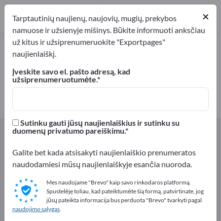
2
×
Gamintojai
2
Tarptautinių naujienų, naujovių, mugių, prekybos
namuose ir užsienyje mišinys. Būkite informuoti anksčiau
už kitus ir užsiprenumeruokite "Exportpages"
Vaikų žaidimai – raskite
naujienlaiškį.
gamintojus ir tiekėjus
Įveskite savo el. pašto adresą, kad
užsiprenumeruotumėte.
Eksportuotojai
Gamintojai
2
2
Sutinku gauti jūsų naujienlaiškius ir sutinku su
Exportpages
Dovanos ir dekoracijos
Žaislai
duomenų privatumo pareiškimu.
Vaikų žaidimai
Galite bet kada atsisakyti naujienlaiškio prenumeratos
naudodamiesi mūsų naujienlaiškyje esančia nuoroda.
Reklamuokitės nemokamai
Exportpages!
Mes naudojame "Brevo" kaip savo rinkodaros platformą.
Spustelėję toliau, kad pateiktumėte šią formą, patvirtinate, jog
Poreikiai – Pasiūlymai – Naudotos prekės – Verslo
jūsų pateikta informacija bus perduota "Brevo" tvarkyti pagal
naudojimo sąlygas
.
kontaktai >> pradėkite čia