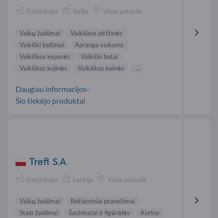
Gamintojas
Italija
Visas pasaulis
Vaikų žaidimai
Vaikiškos pirštinės
Vaikiški baltiniai
Apranga vaikams
Vaikiškos kepurės
Vaikiški batai
Vaikiškos kojinės
Vaikiškos kelnės
...
Daugiau informacijos-
Šio tiekėjo produktai
Trefl S.A.
Gamintojas
Lenkija
Visas pasaulis
Vaikų žaidimai
Reklaminiai pranešimai
Stalo žaidimai
Šachmatai ir figūrėlės
Kortos