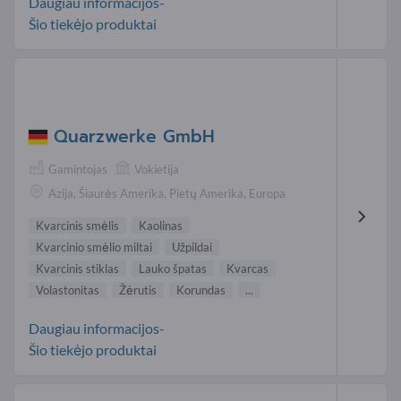
Daugiau informacijos-
Šio tiekėjo produktai
Quarzwerke GmbH
Gamintojas
Vokietija
Azija, Šiaurės Amerika, Pietų Amerika, Europa
Kvarcinis smėlis
Kaolinas
Kvarcinio smėlio miltai
Užpildai
Kvarcinis stiklas
Lauko špatas
Kvarcas
Volastonitas
Žėrutis
Korundas
...
Daugiau informacijos-
Šio tiekėjo produktai