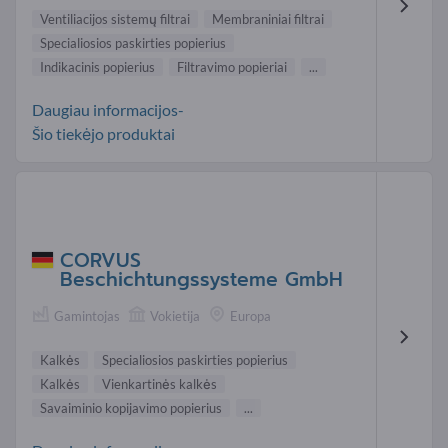
Ventiliacijos sistemų filtrai
Membraniniai filtrai
Specialiosios paskirties popierius
Indikacinis popierius
Filtravimo popieriai
...
Daugiau informacijos-
Šio tiekėjo produktai
CORVUS
Beschichtungssysteme GmbH
Gamintojas
Vokietija
Europa
Kalkės
Specialiosios paskirties popierius
Kalkės
Vienkartinės kalkės
Savaiminio kopijavimo popierius
...