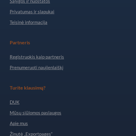
Sąlygos ir nuostatos
Privatumas ir slapukai
Teisinė informacija
Partneris
Registruokis kaip partneris
Prenumeruoti naujienlaiškį
Turite klausimų?
DUK
Mūsų siūlomos paslaugos
Apie mus
Žinutė „Exportpages“