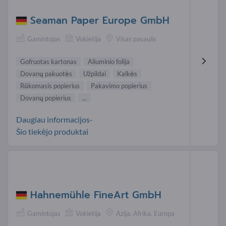
Seaman Paper Europe GmbH
Gamintojas
Vokietija
Visas pasaulis
Gofruotas kartonas
Aliuminio folija
Dovanų pakuotės
Užpildai
Kalkės
Rūkomasis popierius
Pakavimo popierius
Dovanų popierius
...
Daugiau informacijos-
Šio tiekėjo produktai
Hahnemühle FineArt GmbH
Gamintojas
Vokietija
Azija, Afrika, Europa