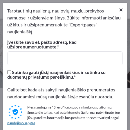
Platintojai
1
×
Tarptautinių naujienų, naujovių, mugių, prekybos
namuose ir užsienyje mišinys. Būkite informuoti anksčiau
už kitus ir užsiprenumeruokite "Exportpages"
Popierius – raskite gamintojus ir
naujienlaiškį.
tiekėjus
Įveskite savo el. pašto adresą, kad
užsiprenumeruotumėte.
Eksportuotojai
Gamintojai
19
18
Platintojai
Sutinku gauti jūsų naujienlaiškius ir sutinku su
1
duomenų privatumo pareiškimu.
Galite bet kada atsisakyti naujienlaiškio prenumeratos
Exportpages
Žaliavos
Popierius
naudodamiesi mūsų naujienlaiškyje esančia nuoroda.
Mes naudojame "Brevo" kaip savo rinkodaros platformą.
Reklamuokitės nemokamai
Spustelėję toliau, kad pateiktumėte šią formą, patvirtinate, jog
jūsų pateikta informacija bus perduota "Brevo" tvarkyti pagal
Exportpages!
naudojimo sąlygas
.
Poreikiai – Pasiūlymai – Naudotos prekės – Verslo