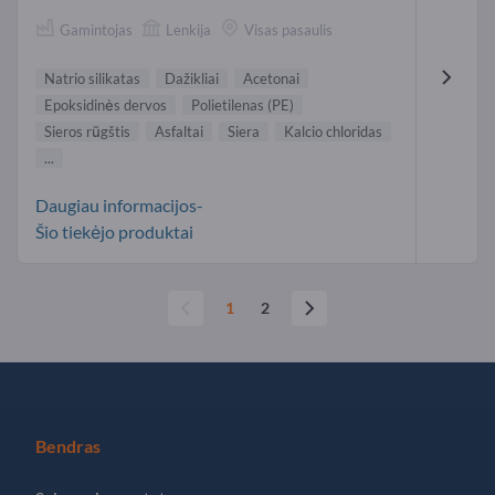
Gamintojas
Lenkija
Visas pasaulis
Natrio silikatas
Dažikliai
Acetonai
Epoksidinės dervos
Polietilenas (PE)
Sieros rūgštis
Asfaltai
Siera
Kalcio chloridas
...
Daugiau informacijos-
Šio tiekėjo produktai
1
2
Bendras