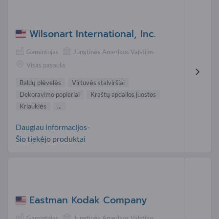
Wilsonart International, Inc.
Gamintojas
Jungtinės Amerikos Valstijos
Visas pasaulis
Baldų plėvelės
Virtuvės stalviršiai
Dekoravimo popieriai
Kraštų apdailos juostos
Kriauklės
...
Daugiau informacijos-
Šio tiekėjo produktai
Eastman Kodak Company
Gamintojas
Jungtinės Amerikos Valstijos