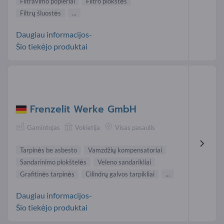
Filtravimo popieriai
Filtro plokštės
Filtrų šluostės
...
Daugiau informacijos-
Šio tiekėjo produktai
Frenzelit Werke GmbH
Gamintojas
Vokietija
Visas pasaulis
Tarpinės be asbesto
Vamzdžių kompensatoriai
Sandarinimo plokštelės
Veleno sandarikliai
Grafitinės tarpinės
Cilindrų galvos tarpikliai
...
Daugiau informacijos-
Šio tiekėjo produktai