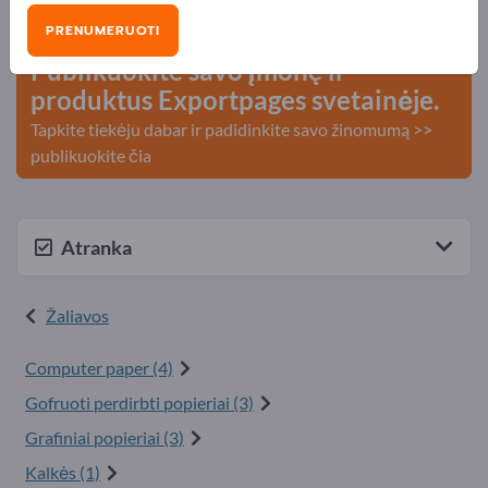
kontaktai >> pradėkite čia
PRENUMERUOTI
Publikuokite savo įmonę ir
produktus Exportpages svetainėje.
Tapkite tiekėju dabar ir padidinkite savo žinomumą >>
publikuokite čia
Atranka
Žaliavos
Computer paper (4)
Gofruoti perdirbti popieriai (3)
Grafiniai popieriai (3)
Kalkės (1)