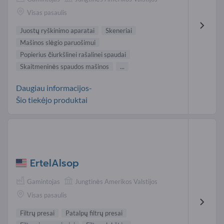
Visas pasaulis
Juostų ryškinimo aparatai
Skeneriai
Mašinos slėgio paruošimui
Popierius čiurkšlinei rašalinei spaudai
Skaitmeninės spaudos mašinos
...
Daugiau informacijos-
Šio tiekėjo produktai
ErtelAlsop
Gamintojas
Jungtinės Amerikos Valstijos
Visas pasaulis
Filtrų presai
Patalpų filtrų presai