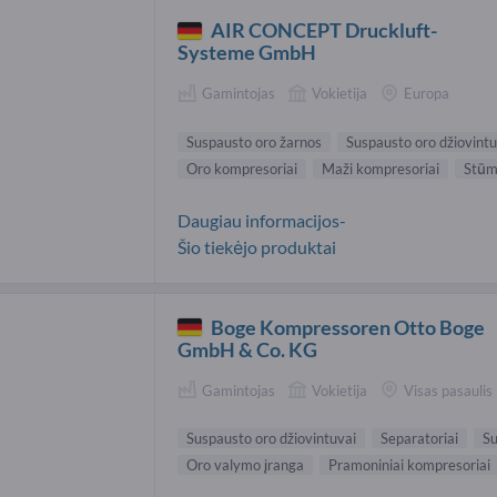
AIR CONCEPT Druckluft-
Systeme GmbH
Gamintojas
Vokietija
Europa
Suspausto oro žarnos
Suspausto oro džiovintu
Oro kompresoriai
Maži kompresoriai
Stūmo
Daugiau informacijos-
Šio tiekėjo produktai
Boge Kompressoren Otto Boge
GmbH & Co. KG
Gamintojas
Vokietija
Visas pasaulis
Suspausto oro džiovintuvai
Separatoriai
Su
Oro valymo įranga
Pramoniniai kompresoriai