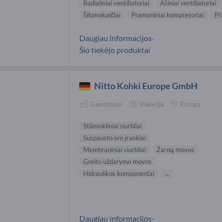
Radialiniai ventiliatoriai
Ašiniai ventiliatoriai
Šilumokaičiai
Pramoniniai kompresoriai
Pr
Daugiau informacijos-
Šio tiekėjo produktai
Nitto Kohki Europe GmbH
Gamintojas
Vokietija
Europa
Stūmokliniai siurbliai
Suspausto oro įrankiai
Membraniniai siurbliai
Žarnų movos
Greito uždarymo movos
Hidraulikos komponentai
...
Daugiau informacijos-