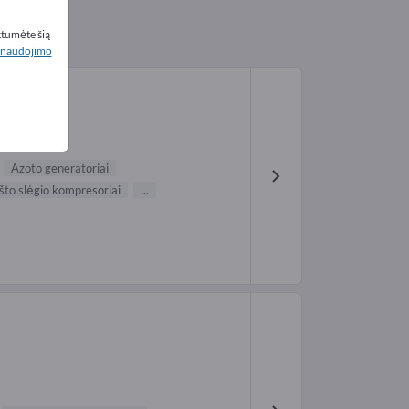
ktumėte šią
naudojimo
Azoto generatoriai
to slėgio kompresoriai
...