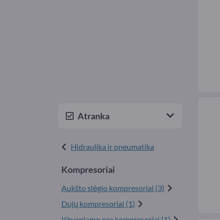
Atranka
Hidraulika ir pneumatika
Kompresoriai
Aukšto slėgio kompresoriai (3)
Dujų kompresoriai (1)
Iškvepiamo oro kompresoriai (1)