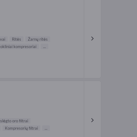
vai
Ritės
Žarnų ritės
kliniai kompresoriai
...
slėgto oro filtrai
Kompresorių filtrai
...