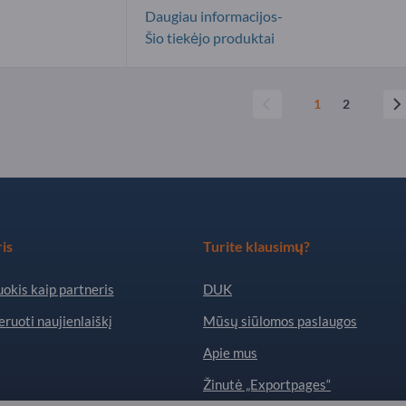
Daugiau informacijos-
Šio tiekėjo produktai
1
2
is
Turite klausimų?
okis kaip partneris
DUK
ruoti naujienlaiškį
Mūsų siūlomos paslaugos
Apie mus
Žinutė „Exportpages“