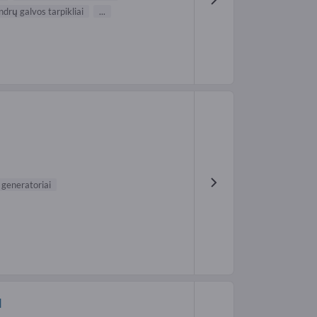
indrų galvos tarpikliai
...
 generatoriai
H