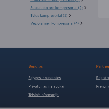
Suspausto oro kompresoriai (2)
Tylūs kompresoriai (1)
Vežiojamieji kompresoriai (4)
Bendras
Partner
Sąlygos ir nuostatos
Registru
Privatumas ir slapukai
Prenume
Teisinė informacija