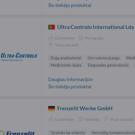
Šio tiekėjo produktai
Ultra Controlo International Lda
Gamintojas
Portugalija
Visas pasaulis
Dujų analizatoriai
Oro valymo įranga
Medic
Medicininės dujos
Deguonies generatoriai
Daugiau informacijos-
Šio tiekėjo produktai
Frenzelit Werke GmbH
Gamintojas
Vokietija
Visas pasaulis
Tarpinės be asbesto
Vamzdžių kompensatoria