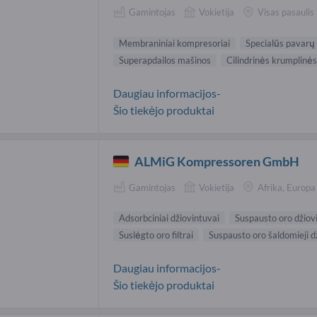
Gamintojas
Vokietija
Visas pasaulis
Membraniniai kompresoriai
Specialūs pavarų
Superapdailos mašinos
Cilindrinės krumplinė
Daugiau informacijos-
Šio tiekėjo produktai
ALMiG Kompressoren GmbH
Gamintojas
Vokietija
Afrika, Europa
Adsorbciniai džiovintuvai
Suspausto oro džiov
Suslėgto oro filtrai
Suspausto oro šaldomieji d
Daugiau informacijos-
Šio tiekėjo produktai