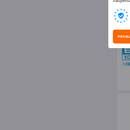
naujienl
Komp
PREN