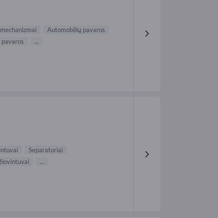
 mechanizmai
Automobilių pavaros
s pavaros
...
intuvai
Separatoriai
žiovintuvai
...