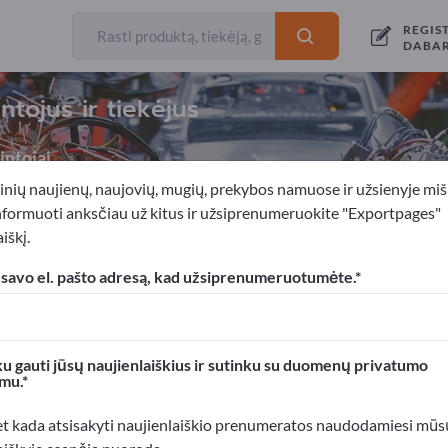
REGIS
DABA
tojus ir tiekėjus
ntojai
inių naujienų, naujovių, mugių, prekybos namuose ir užsienyje miš
nformuoti anksčiau už kitus ir užsiprenumeruokite "Exportpages"
iškį.
ir pneumatika
Kompresoriai
 savo el. pašto adresą, kad užsiprenumeruotumėte.
xportpages!
rslo kontaktai >> pradėkite čia
u gauti jūsų naujienlaiškius ir sutinku su duomenų privatumo
mu.
roduktus Exportpages svetainėje.
mumą >> publikuokite čia
et kada atsisakyti naujienlaiškio prenumeratos naudodamiesi mūs