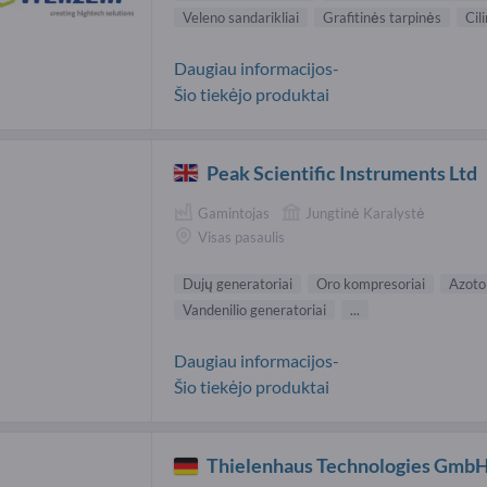
Veleno sandarikliai
Grafitinės tarpinės
Cil
Daugiau informacijos-
Šio tiekėjo produktai
Peak Scientific Instruments Ltd
Gamintojas
Jungtinė Karalystė
Visas pasaulis
Dujų generatoriai
Oro kompresoriai
Azoto
Vandenilio generatoriai
...
Daugiau informacijos-
Šio tiekėjo produktai
Thielenhaus Technologies Gmb