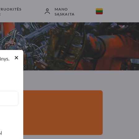
TRUOKITĖS
MANO
Eksportuotojai
14
Gamintojai
14
R
SĄSKAITA
×
inys.
ų