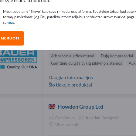
aiškyje esančia nuoroda.
resoriai tiekėjai (14)
Mes naudojame "Brevo" kaip savo rinkodaros platformą. Spustelėję toliau, kad patei
formą, patvirtinate, jog jūsų pateikta informacija bus perduota "Brevo" tvarkyti pagal
sąlygas
.
BAUER COMP Holding GmbH
UMERUOTI
Gamintojas
Vokietija
Visas pasaulis
Adsorbciniai džiovintuvai
Dujų kompresoriai
Gamtinių dujų talpyklų pildymo sistemos
Aukš
Daugiau informacijos-
Šio tiekėjo produktai
Howden Group Ltd
Gamintojas
Jungtinė Karalystė
Visas pasaulis