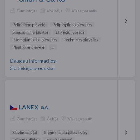
Gamintojas
Vokietija
Visas pasaulis
Polietileno plėvelė
Polipropileno plėvelės
Spausdinimo juostos
Etikečių juostos
Ištempiamosios plėvelės
Techninės plėvelės
Plastikinė plėvelė
...
Daugiau informacijos-
Šio tiekėjo produktai
LANEX a.s.
Gamintojas
Čekija
Visas pasaulis
Siuvimo siūlai
Cheminio pluošto virvės