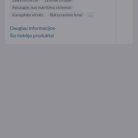
Laikymo diržai
Lyniniai stropai
Apsaugos nuo nukritimo sistemos
Kanapinės virvės
Buksyravimo lynai
...
Daugiau informacijos-
Šio tiekėjo produktai