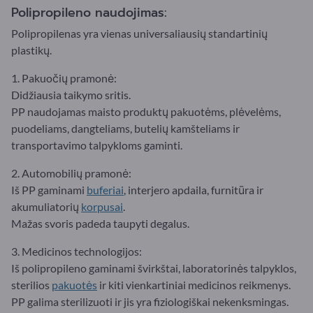
Polipropileno naudojimas:
Polipropilenas yra vienas universaliausių standartinių
plastikų.
1. Pakuočių pramonė:
Didžiausia taikymo sritis.
PP naudojamas maisto produktų pakuotėms, plėvelėms,
puodeliams, dangteliams, butelių kamšteliams ir
transportavimo talpykloms gaminti.
2. Automobilių pramonė:
Iš PP gaminami
buferiai
, interjero apdaila, furnitūra ir
akumuliatorių
korpusai
.
Mažas svoris padeda taupyti degalus.
3. Medicinos technologijos:
Iš polipropileno gaminami švirkštai, laboratorinės talpyklos,
sterilios
pakuotės
ir kiti vienkartiniai medicinos reikmenys.
PP galima sterilizuoti ir jis yra fiziologiškai nekenksmingas.