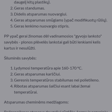
daugelį kitų plastikų).
Geras standumas.
Didelis atsparumas nuovargiui.
Geras atsparumas smūgiams (ypač modifikuotų rūšių).
Geras lenkimo nuovargio stipris.
PP ypač gerai žinomas dėl vadinamosios "gyvojo lanksto"
savybės - plonos plėvelės lankstai gali būti lenkiami kelis
kartus ir nesulūžti.
Šiluminės savybės:
Lydymosi temperatūra apie 160-170 °C.
Geras atsparumas karščiui.
Geresnis temperatūros stabilumas nei polietileno.
Ribotas atsparumas šalčiui esant labai žemai
temperatūrai.
Atsparumas cheminėms medžiagoms:
Polipropilenas atsparus daugeliui rūgščių, šarmų ir organinių