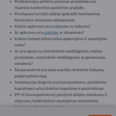
Profesionalus pirkimo procesas prasideda nuo
išsamios konkrečios paskirties analizės.
Pirmiausia turi būti aiškiai apibrėžti mechaniniai,
terminiai ir cheminiai reikalavimai.
Kokios apkrovos yra susijusios su taikymu?
Ar apkrovos yra
statinės
, ar dinaminės?
Kokios temperatūros būna apdorojimo ir naudojimo
metu?
Ar yra sąlytis su cheminėmis medžiagomis, maisto
produktais, vaistinėmis medžiagomis ar geriamuoju
vandeniu?
Šie parametrai yra labai svarbūs renkantis tinkamą
polipropileno tipą.
Svarbiausias žingsnis yra homopolimero, atsitiktinio
kopolimero arba blokinio kopolimero pasirinkimas.
PP-H (homopolimeras) pasižymi dideliu standumu ir
stiprumu, todėl dažnai naudojamas techninėms
liejamoms detalėms gaminti.
PP-R (atsitiktinis kopolimeras) pasižymi geresniu