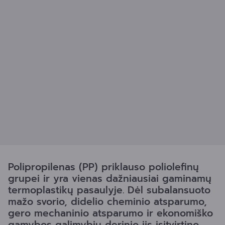
Polipropilenas (PP) priklauso poliolefinų
grupei ir yra vienas dažniausiai gaminamų
termoplastikų pasaulyje. Dėl subalansuoto
mažo svorio, didelio cheminio atsparumo,
gero mechaninio atsparumo ir ekonomiško
gamybos galimybių derinio jis įsitvirtino