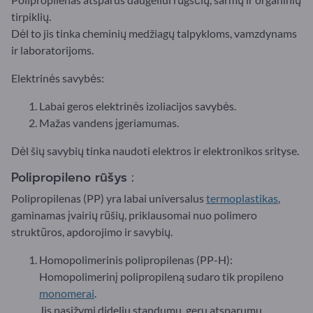
tirpiklių.
Dėl to jis tinka cheminių medžiagų talpykloms, vamzdynams
ir laboratorijoms.
Elektrinės savybės:
Labai geros elektrinės izoliacijos savybės.
Mažas vandens įgeriamumas.
Dėl šių savybių tinka naudoti elektros ir elektronikos srityse.
Polipropileno rūšys :
Polipropilenas (PP) yra labai universalus
termoplastikas
,
gaminamas įvairių rūšių, priklausomai nuo polimero
struktūros, apdorojimo ir savybių.
Homopolimerinis polipropilenas (PP-H):
Homopolimerinį polipropileną sudaro tik propileno
monomerai
.
Jis pasižymi dideliu standumu, geru atsparumu