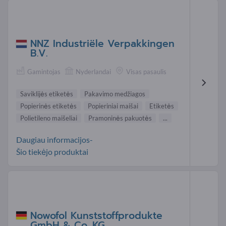
NNZ Industriële Verpakkingen
B.V.
Gamintojas
Nyderlandai
Visas pasaulis
Saviklijės etiketės
Pakavimo medžiagos
Popierinės etiketės
Popieriniai maišai
Etiketės
Polietileno maišeliai
Pramoninės pakuotės
...
Daugiau informacijos-
Šio tiekėjo produktai
Nowofol Kunststoffprodukte
GmbH & Co. KG