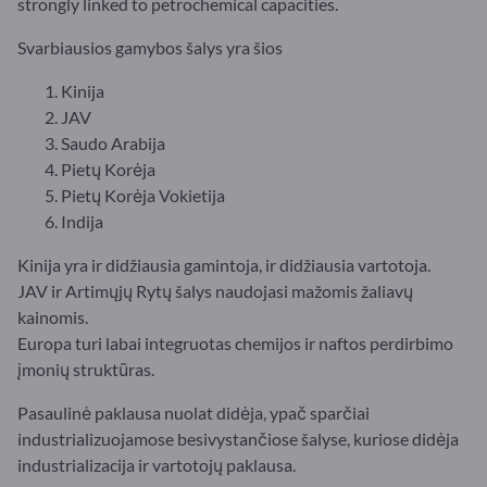
strongly linked to petrochemical capacities.
Svarbiausios gamybos šalys yra šios
Kinija
JAV
Saudo Arabija
Pietų Korėja
Pietų Korėja Vokietija
Indija
Kinija yra ir didžiausia gamintoja, ir didžiausia vartotoja.
JAV ir Artimųjų Rytų šalys naudojasi mažomis žaliavų
kainomis.
Europa turi labai integruotas chemijos ir naftos perdirbimo
įmonių struktūras.
Pasaulinė paklausa nuolat didėja, ypač sparčiai
industrializuojamose besivystančiose šalyse, kuriose didėja
industrializacija ir vartotojų paklausa.