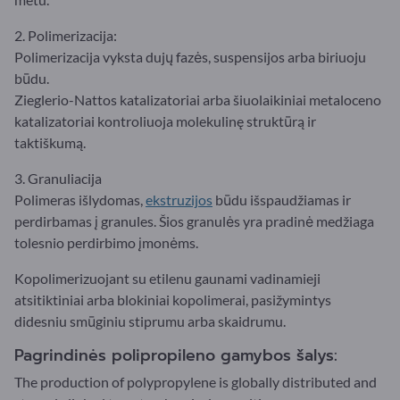
2. Polimerizacija:
Polimerizacija vyksta dujų fazės, suspensijos arba biriuoju
būdu.
Zieglerio-Nattos katalizatoriai arba šiuolaikiniai metaloceno
katalizatoriai kontroliuoja molekulinę struktūrą ir
taktiškumą.
3. Granuliacija
Polimeras išlydomas,
ekstruzijos
būdu išspaudžiamas ir
perdirbamas į granules. Šios granulės yra pradinė medžiaga
tolesnio perdirbimo įmonėms.
Kopolimerizuojant su etilenu gaunami vadinamieji
atsitiktiniai arba blokiniai kopolimerai, pasižymintys
didesniu smūginiu stiprumu arba skaidrumu.
Pagrindinės polipropileno gamybos šalys:
The production of polypropylene is globally distributed and