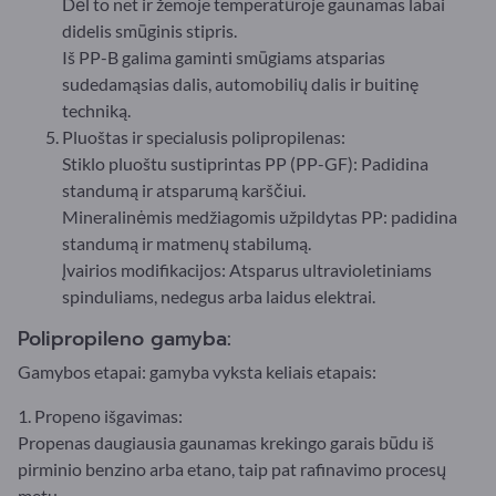
Dėl to net ir žemoje temperatūroje gaunamas labai
didelis smūginis stipris.
Iš PP-B galima gaminti smūgiams atsparias
sudedamąsias dalis, automobilių dalis ir buitinę
techniką.
Pluoštas ir specialusis polipropilenas:
Stiklo pluoštu sustiprintas PP (PP-GF): Padidina
standumą ir atsparumą karščiui.
Mineralinėmis medžiagomis užpildytas PP: padidina
standumą ir matmenų stabilumą.
Įvairios modifikacijos: Atsparus ultravioletiniams
spinduliams, nedegus arba laidus elektrai.
Polipropileno gamyba:
Gamybos etapai: gamyba vyksta keliais etapais:
1. Propeno išgavimas:
Propenas daugiausia gaunamas krekingo garais būdu iš
pirminio benzino arba etano, taip pat rafinavimo procesų
metu.