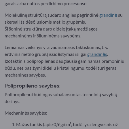
garais arba naftos perdirbimo procesuose.
Molekulinę struktūrą sudaro anglies pagrindinė
grandinė
su
skersai išsidėsčiusiomis metilo grupėmis.
Ši šoninė struktūra daro didelę įtaką medžiagos
mechaninėms ir šiluminėms savybėms.
Lemiamas veiksnys yra vadinamasis taktiškumas, t. y.
erdvinis metilo grupių išsidėstymas išilgai
grandinės
.
Izotaktinis polipropilenas daugiausia gaminamas pramoniniu
būdu, nes pasižymi dideliu kristalingumu, todėl turi geras
mechanines savybes.
Polipropileno savybės:
Polipropilenui būdingas subalansuotas techninių savybių
derinys.
Mechaninės savybės:
Mažas tankis (apie 0,9 g/cm³, todėl yra lengvesnis už