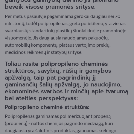
beveik visose pramonės srityse.
Per metus pasaulyje pagaminama gerokai daugiau nei 70
mln. tonų, todėl polipropilenas, greta polietileno, yra vienas
svarbiausių standartinių plastikų šiuolaikinėje pramoninėje
visuomenėje. Jis daugiausia naudojamas pakuočių,
automobilių komponentų, plataus vartojimo prekių,
medicinos reikmenų ir statybų srityse.
Toliau rasite polipropileno cheminės
struktūros, savybių, rūšių ir gamybos
apžvalgą, taip pat pagrindinių jį
gaminančių šalių apžvalgą, jo naudojimo,
ekonominės svarbos ir minčių apie tvarumą
bei ateities perspektyvas:
Polipropileno cheminė struktūra:
Polipropilenas gaminamas polimerizuojant propeną
(propileną) - naftos chemijos pagrindo medžiagą, kuri
daugiausia yra šalutinis produktas, gaunamas krekingo