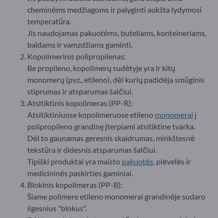
cheminėms medžiagoms ir palyginti aukšta lydymosi
temperatūra.
Jis naudojamas pakuotėms, buteliams, konteineriams,
baldams ir vamzdžiams gaminti.
Kopolimerinis polipropilenas:
Be propileno, kopolimerų sudėtyje yra ir kitų
monomerų (pvz., etileno), dėl kurių padidėja smūginis
stiprumas ir atsparumas šalčiui.
Atsitiktinis kopolimeras (PP-R):
Atsitiktiniuose kopolimeruose etileno
monomerai
į
polipropileno grandinę įterpiami atsitiktine tvarka.
Dėl to gaunamas geresnis skaidrumas, minkštesnė
tekstūra ir didesnis atsparumas šalčiui.
Tipiški produktai yra maisto
pakuotės
, plėvelės ir
medicininės paskirties gaminiai.
Blokinis kopolimeras (PP-B):
Šiame polimere etileno monomerai grandinėje sudaro
ilgesnius "blokus".