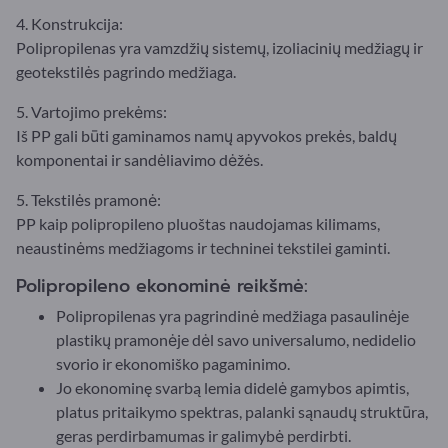
4. Konstrukcija:
Polipropilenas yra vamzdžių sistemų, izoliacinių medžiagų ir
geotekstilės pagrindo medžiaga.
5. Vartojimo prekėms:
Iš PP gali būti gaminamos namų apyvokos prekės, baldų
komponentai ir sandėliavimo dėžės.
5. Tekstilės pramonė:
PP kaip polipropileno pluoštas naudojamas kilimams,
neaustinėms medžiagoms ir techninei tekstilei gaminti.
Polipropileno ekonominė reikšmė:
Polipropilenas yra pagrindinė medžiaga pasaulinėje
plastikų pramonėje dėl savo universalumo, nedidelio
svorio ir ekonomiško pagaminimo.
Jo ekonominę svarbą lemia didelė gamybos apimtis,
platus pritaikymo spektras, palanki sąnaudų struktūra,
geras perdirbamumas ir galimybė perdirbti.