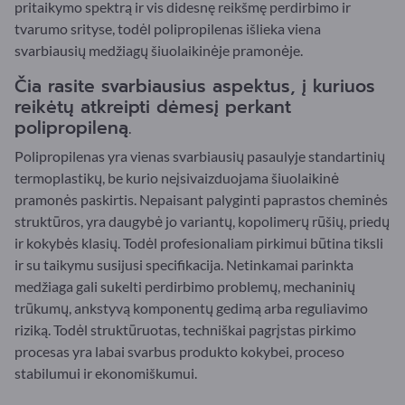
pritaikymo spektrą ir vis didesnę reikšmę perdirbimo ir
tvarumo srityse, todėl polipropilenas išlieka viena
svarbiausių medžiagų šiuolaikinėje pramonėje.
Čia rasite svarbiausius aspektus, į kuriuos
reikėtų atkreipti dėmesį perkant
polipropileną.
Polipropilenas yra vienas svarbiausių pasaulyje standartinių
termoplastikų, be kurio neįsivaizduojama šiuolaikinė
pramonės paskirtis. Nepaisant palyginti paprastos cheminės
struktūros, yra daugybė jo variantų, kopolimerų rūšių, priedų
ir kokybės klasių. Todėl profesionaliam pirkimui būtina tiksli
ir su taikymu susijusi specifikacija. Netinkamai parinkta
medžiaga gali sukelti perdirbimo problemų, mechaninių
trūkumų, ankstyvą komponentų gedimą arba reguliavimo
riziką. Todėl struktūruotas, techniškai pagrįstas pirkimo
procesas yra labai svarbus produkto kokybei, proceso
stabilumui ir ekonomiškumui.