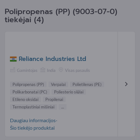
Polipropenas (PP) (
9003-07-0
)
tiekėjai (4)
Reliance Industries Ltd
Gamintojas
India
Visas pasaulis
Polipropenas (PP)
Verpalai
Polietilenas (PE)
Polikarbonatai (PC)
Poliesterio siūlai
Etileno oksidai
Propilenai
Termoplastiniai mišiniai
...
Daugiau informacijos-
Šio tiekėjo produktai