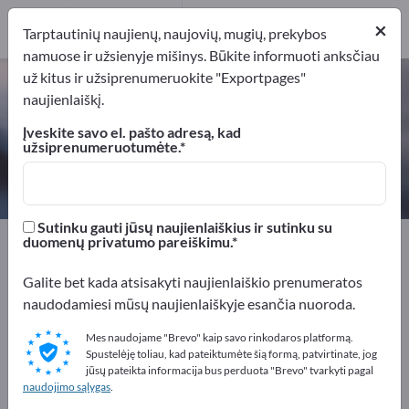
Gamintojai
4
×
Tarptautinių naujienų, naujovių, mugių, prekybos
namuose ir užsienyje mišinys. Būkite informuoti anksčiau
už kitus ir užsiprenumeruokite "Exportpages"
Polipropenas (PP) (
9003-07-0
) –
naujienlaiškį.
raskite gamintojus ir tiekėjus
Įveskite savo el. pašto adresą, kad
užsiprenumeruotumėte.
Eksportuotojai
Gamintojai
4
4
Sutinku gauti jūsų naujienlaiškius ir sutinku su
Exportpages
Chemija ir farmacija
Plastikas
duomenų privatumo pareiškimu.
Inžinerinės plastmasės
Polipropenas (PP)
Galite bet kada atsisakyti naujienlaiškio prenumeratos
naudodamiesi mūsų naujienlaiškyje esančia nuoroda.
Reklamuokitės nemokamai
Exportpages!
Mes naudojame "Brevo" kaip savo rinkodaros platformą.
Spustelėję toliau, kad pateiktumėte šią formą, patvirtinate, jog
Poreikiai – Pasiūlymai – Naudotos prekės – Verslo
jūsų pateikta informacija bus perduota "Brevo" tvarkyti pagal
naudojimo sąlygas
.
kontaktai >> pradėkite čia