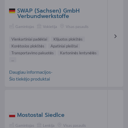
SWAP (Sachsen) GmbH
Verbundwerkstoffe
Gamintojas
Vokietija
Visas pasaulis
Vienkartiniai padėklai
Klijuotos plokštės
Korėtosios plokštės
Apatiniai pleištai
Transportavimo pakuotės
Kartoninės lentynėlės
...
Daugiau informacijos-
Šio tiekėjo produktai
Mostostal Siedlce
Gamintojas
Lenkija
Visas pasaulis