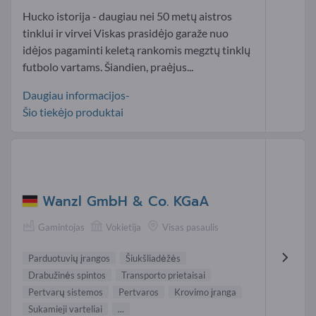
Hucko istorija - daugiau nei 50 metų aistros
tinklui ir virvei Viskas prasidėjo garaže nuo
idėjos pagaminti keletą rankomis megztų tinklų
futbolo vartams. Šiandien, praėjus...
Daugiau informacijos-
Šio tiekėjo produktai
Wanzl GmbH & Co. KGaA
Gamintojas
Vokietija
Visas pasaulis
Parduotuvių įrangos
Šiukšliadėžės
Drabužinės spintos
Transporto prietaisai
Pertvarų sistemos
Pertvaros
Krovimo įranga
Sukamieji varteliai
...