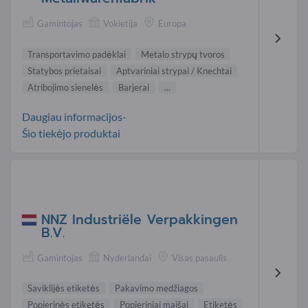
Gamintojas
Vokietija
Europa
Transportavimo padėklai
Metalo strypų tvoros
Statybos prietaisai
Aptvariniai strypai / Knechtai
Atribojimo sienelės
Barjerai
...
Daugiau informacijos-
Šio tiekėjo produktai
NNZ Industriële Verpakkingen
B.V.
Gamintojas
Nyderlandai
Visas pasaulis
Saviklijės etiketės
Pakavimo medžiagos
Popierinės etiketės
Popieriniai maišai
Etiketės