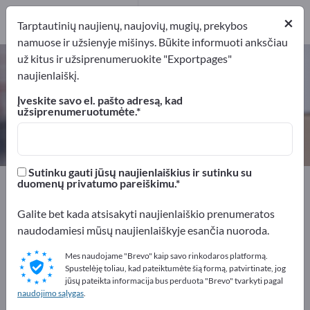
11
×
Gamintojai
11
Tarptautinių naujienų, naujovių, mugių, prekybos
namuose ir užsienyje mišinys. Būkite informuoti anksčiau
už kitus ir užsiprenumeruokite "Exportpages"
Padėklai – raskite gamintojus ir
naujienlaiškį.
tiekėjus
Įveskite savo el. pašto adresą, kad
užsiprenumeruotumėte.
Eksportuotojai
Gamintojai
11
11
Sutinku gauti jūsų naujienlaiškius ir sutinku su
Exportpages
Transportas ir pakavimas
Padėklai
duomenų privatumo pareiškimu.
Galite bet kada atsisakyti naujienlaiškio prenumeratos
Reklamuokitės nemokamai
naudodamiesi mūsų naujienlaiškyje esančia nuoroda.
Exportpages!
Mes naudojame "Brevo" kaip savo rinkodaros platformą.
Poreikiai – Pasiūlymai – Naudotos prekės – Verslo
Spustelėję toliau, kad pateiktumėte šią formą, patvirtinate, jog
kontaktai >> pradėkite čia
jūsų pateikta informacija bus perduota "Brevo" tvarkyti pagal
naudojimo sąlygas
.