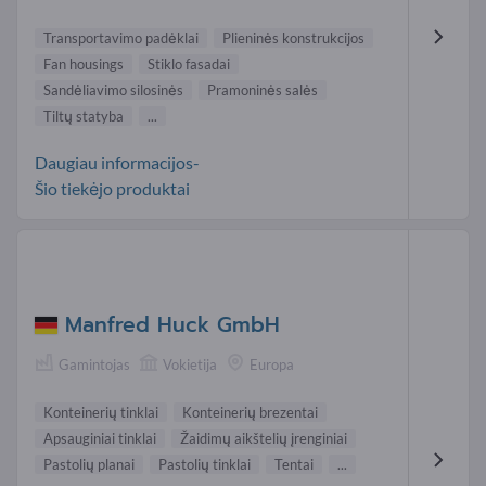
Transportavimo padėklai
Plieninės konstrukcijos
Fan housings
Stiklo fasadai
Sandėliavimo silosinės
Pramoninės salės
Tiltų statyba
...
Daugiau informacijos-
Šio tiekėjo produktai
Manfred Huck GmbH
Gamintojas
Vokietija
Europa
Konteinerių tinklai
Konteinerių brezentai
Apsauginiai tinklai
Žaidimų aikštelių įrenginiai
Pastolių planai
Pastolių tinklai
Tentai
...