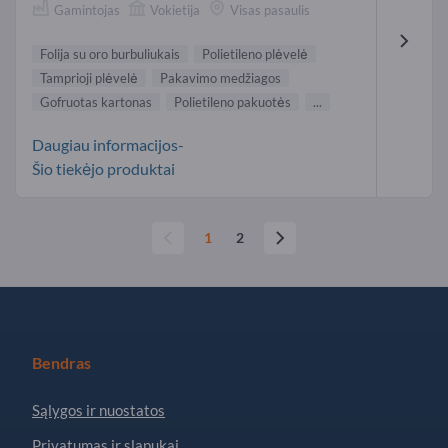
Gamintojas
Vokietija
Visas pasaulis
Folija su oro burbuliukais
Polietileno plėvelė
Tamprioji plėvelė
Pakavimo medžiagos
Gofruotas kartonas
Polietileno pakuotės
...
Daugiau informacijos-
Šio tiekėjo produktai
1
2
Bendras
Sąlygos ir nuostatos
Privatumas ir slapukai