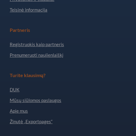
Teisinė informacija
Partneris
Registruokis kaip partneris
Prenumeruoti naujienlaiškį
Turite klausimų?
DUK
Mūsų siūlomos paslaugos
Apie mus
Žinutė „Exportpages“