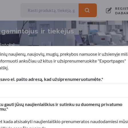
REGIS
DABA
 gamintojus ir tiekėjus
ntojai
inių naujienų, naujovių, mugių, prekybos namuose ir užsienyje miš
nformuoti anksčiau už kitus ir užsiprenumeruokite "Exportpages"
iškį.
ka
Fizioterapija ir ortopedija
Invalidų vežimėliai
 savo el. pašto adresą, kad užsiprenumeruotumėte.
xportpages!
rslo kontaktai >> pradėkite čia
u gauti jūsų naujienlaiškius ir sutinku su duomenų privatumo
mu.
roduktus Exportpages svetainėje.
mumą >> publikuokite čia
et kada atsisakyti naujienlaiškio prenumeratos naudodamiesi mūs