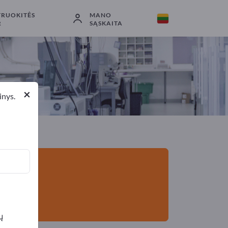
TRUOKITĖS
MANO
Eksportuotojai
1
Gamintojai
1
R
SĄSKAITA
×
inys.
ų