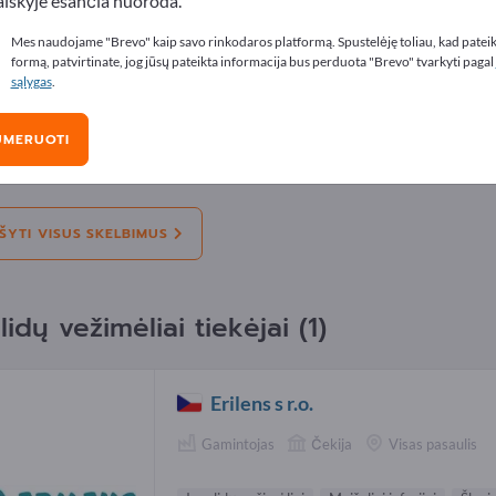
aiškyje esančia nuoroda.
lbimus
Mes naudojame "Brevo" kaip savo rinkodaros platformą. Spustelėję toliau, kad patei
formą, patvirtinate, jog jūsų pateikta informacija bus perduota "Brevo" tvarkyti pagal
sąlygas
.
kimas:
Siūlo
Mums reikia
Naudotas
D
UMERUOTI
Ieškote kokybiškų neįgaliųjų vežimėlių ir ju
vežimėlis - vaikščiojimo priemonės
ŠYTI VISUS SKELBIMUS
lidų vežimėliai tiekėjai (1)
Erilens s r.o.
Gamintojas
Čekija
Visas pasaulis