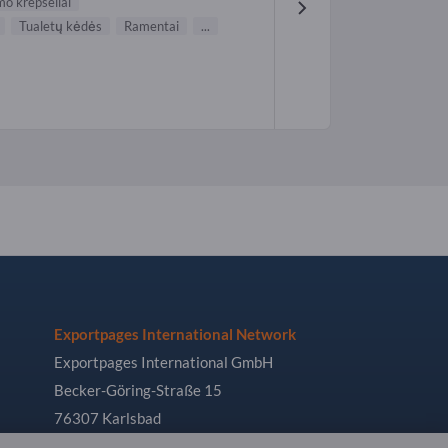
mo krepšeliai
Tualetų kėdės
Ramentai
...
Exportpages International Network
Exportpages International GmbH
Becker-Göring-Straße 15
76307 Karlsbad
Germany