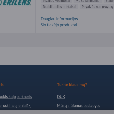
Invalidų vežimėliai
Maišeliai infuzijai
Šlapi
Reabilitacijos prietaisai
Pagalvės nuo pragulų
Daugiau informacijos-
Šio tiekėjo produktai
is
Turite klausimų?
okis kaip partneris
DUK
ruoti naujienlaiškį
Mūsų siūlomos paslaugos