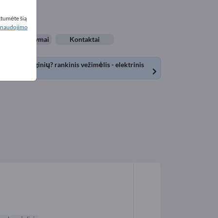
ktumėte šią
naudojimo
arbo pasiūlymai
Kontaktai
dėjimo įrenginių? rankinis vežimėlis - elektrinis