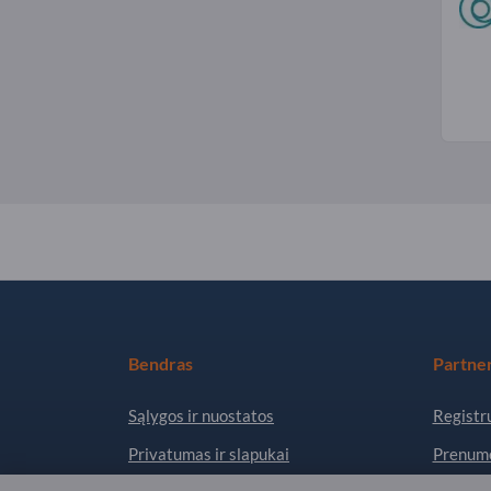
Bendras
Partner
Sąlygos ir nuostatos
Registru
Privatumas ir slapukai
Prenume