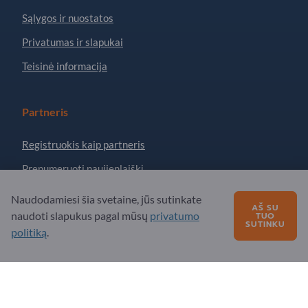
Sąlygos ir nuostatos
Privatumas ir slapukai
Teisinė informacija
Partneris
Registruokis kaip partneris
Prenumeruoti naujienlaiškį
Naudodamiesi šia svetaine, jūs sutinkate
AŠ SU
Turite klausimų?
naudoti slapukus pagal mūsų
privatumo
TUO
SUTINKU
politiką
.
DUK
Mūsų siūlomos paslaugos
Apie mus