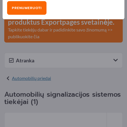
kontaktai >> pradėkite čia
PRENUMERUOTI
Publikuokite savo įmonę ir
produktus Exportpages svetainėje.
Tapkite tiekėju dabar ir padidinkite savo žinomumą >>
publikuokite čia
Atranka
Automobilių priedai
Automobilių signalizacijos sistemos
tiekėjai (1)