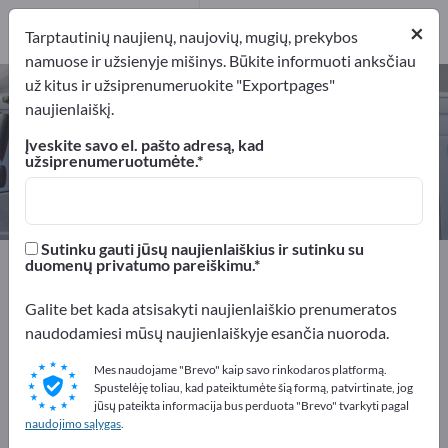
Platintojai
1
×
Tarptautinių naujienų, naujovių, mugių, prekybos
namuose ir užsienyje mišinys. Būkite informuoti anksčiau
už kitus ir užsiprenumeruokite "Exportpages"
Automobilių signalizacijos sistemos
naujienlaiškį.
– raskite gamintojus ir tiekėjus
Įveskite savo el. pašto adresą, kad
užsiprenumeruotumėte.
Eksportuotojai
Platintojai
1
1
Sutinku gauti jūsų naujienlaiškius ir sutinku su
Exportpages
Transporto priemonės
duomenų privatumo pareiškimu.
Automobilių priedai
Galite bet kada atsisakyti naujienlaiškio prenumeratos
Automobilių signalizacijos sistemos
naudodamiesi mūsų naujienlaiškyje esančia nuoroda.
Reklamuokitės nemokamai
Mes naudojame "Brevo" kaip savo rinkodaros platformą.
Spustelėję toliau, kad pateiktumėte šią formą, patvirtinate, jog
Exportpages!
jūsų pateikta informacija bus perduota "Brevo" tvarkyti pagal
naudojimo sąlygas
.
Poreikiai – Pasiūlymai – Naudotos prekės – Verslo