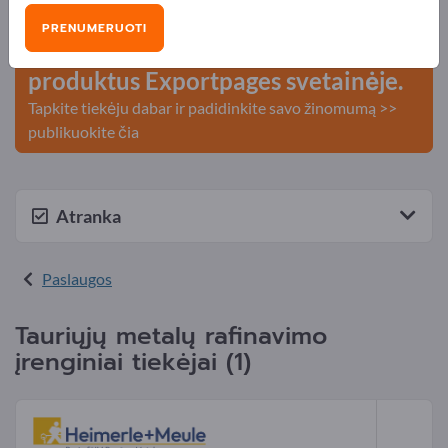
kontaktai >> pradėkite čia
PRENUMERUOTI
Publikuokite savo įmonę ir
produktus Exportpages svetainėje.
Tapkite tiekėju dabar ir padidinkite savo žinomumą >>
publikuokite čia
Atranka
Paslaugos
Tauriųjų metalų rafinavimo
įrenginiai tiekėjai (1)