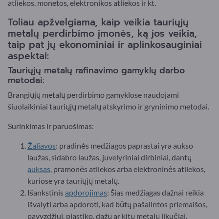
atliekos, monetos, elektronikos atliekos ir kt.
Toliau apžvelgiama, kaip veikia tauriųjų
metalų perdirbimo įmonės, ką jos veikia,
taip pat jų ekonominiai ir aplinkosauginiai
aspektai:
Tauriųjų metalų rafinavimo gamyklų darbo
metodai:
Brangiųjų metalų perdirbimo gamyklose naudojami
šiuolaikiniai tauriųjų metalų atskyrimo ir gryninimo metodai.
Surinkimas ir paruošimas:
Žaliavos
: pradinės medžiagos paprastai yra aukso
laužas, sidabro laužas, juvelyriniai dirbiniai, dantų
auksas
, pramonės atliekos arba elektroninės atliekos,
kuriose yra tauriųjų metalų.
Išankstinis
apdorojimas
: Šias medžiagas dažnai reikia
išvalyti arba apdoroti, kad būtų pašalintos priemaišos,
pavyzdžiui, plastiko, dažų ar kitų metalų likučiai.