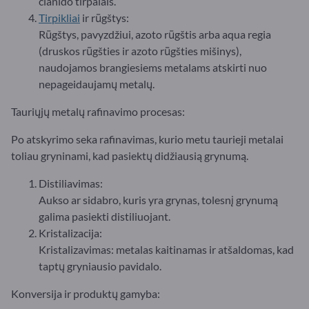
cianido tirpalais.
Tirpikliai
ir rūgštys:
Rūgštys, pavyzdžiui, azoto rūgštis arba aqua regia
(druskos rūgšties ir azoto rūgšties mišinys),
naudojamos brangiesiems metalams atskirti nuo
nepageidaujamų metalų.
Tauriųjų metalų rafinavimo procesas:
Po atskyrimo seka rafinavimas, kurio metu taurieji metalai
toliau gryninami, kad pasiektų didžiausią grynumą.
Distiliavimas:
Aukso ar sidabro, kuris yra grynas, tolesnį grynumą
galima pasiekti distiliuojant.
Kristalizacija:
Kristalizavimas: metalas kaitinamas ir atšaldomas, kad
taptų gryniausio pavidalo.
Konversija ir produktų gamyba: