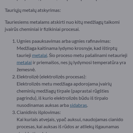
Tauriųjų metalų atskyrimas:
Tauriesiems metalams atskirti nuo kitų medžiagų taikomi
įvairūs cheminiai ir fizikiniai procesai.
Ugnies paauksavimas arba ugnies rafinavimas:
Medžiaga kaitinama lydymo krosnyje, kad ištirptų
taurieji
metalai
. Šio proceso metu pašalinami netaurieji
metalai
ir priemaišos, nes jų lydymosi temperatūra yra
žemesnė.
Elektrolizė (elektrolizės procesas):
Elektrolizės metu medžiaga apdorojama įvairių
cheminių medžiagų tirpale (paprastai rūgšties
pagrindu), iš kurio elektrolizės būdu iš tirpalo
nusodinamas auksas arba
sidabras
.
Cianidinis išplovimas:
Kai kuriais atvejais, ypač auksui, naudojamas cianido
procesas, kai auksas iš rūdos ar atliekų išgaunamas