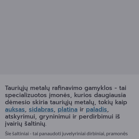
Tauriųjų metalų rafinavimo gamyklos - tai
specializuotos įmonės, kurios daugiausia
dėmesio skiria tauriųjų metalų, tokių kaip
auksas
,
sidabras
,
platina
ir
paladis
,
atskyrimui, gryninimui ir perdirbimui iš
įvairių šaltinių.
Šie šaltiniai - tai panaudoti juvelyriniai dirbiniai, pramonės