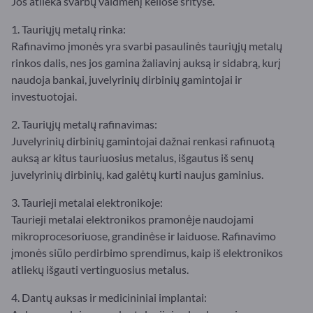
Jos atlieka svarbų vaidmenį keliose srityse.
1. Tauriųjų metalų rinka:
Rafinavimo įmonės yra svarbi pasaulinės tauriųjų metalų
rinkos dalis, nes jos gamina žaliavinį auksą ir sidabrą, kurį
naudoja bankai, juvelyrinių dirbinių gamintojai ir
investuotojai.
2. Tauriųjų metalų rafinavimas:
Juvelyrinių dirbinių gamintojai dažnai renkasi rafinuotą
auksą ar kitus tauriuosius metalus, išgautus iš senų
juvelyrinių dirbinių, kad galėtų kurti naujus gaminius.
3. Taurieji metalai elektronikoje:
Taurieji metalai elektronikos pramonėje naudojami
mikroprocesoriuose, grandinėse ir laiduose. Rafinavimo
įmonės siūlo perdirbimo sprendimus, kaip iš elektronikos
atliekų išgauti vertinguosius metalus.
4. Dantų auksas ir medicininiai implantai: