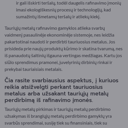
ir gali išskirti teršalų, todėl daugelis rafinavimo įmonių
imasi ekologiškesnių procesų ir technologijų, kad
sumažintų išmetamų teršalų ir atliekų kiekį.
Tauriųjų metalų rafinavimo gamyklos atlieka svarbų
vaidmenį pasaulinėje ekonominėje sistemoje, nes leidžia
pakartotinai naudoti ir perdirbti tauriuosius metalus. Jos
prisideda prie naujų produktų kūrimo ir skatina tvarumą, nes
iš panaudotų šaltinių išgauna vertingas medžiagas. Kartu jos
siūlo sprendimus pramonei, juvelyrinių dirbinių rinkai ir
prekybai tauriaisiais metalais.
Čia rasite svarbiausius aspektus, į kuriuos
reikia atsižvelgti perkant tauriuosius
metalus arba užsakant tauriųjų metalų
perdirbimą iš rafinavimo įmonės.
Tauriųjų metalų pirkimas ir tauriųjų metalų perdirbimo
užsakymas iš brangiųjų metalų perdirbimo gamyklų yra
svarbūs sprendimai, susiję tiek su finansiniais, tiek su