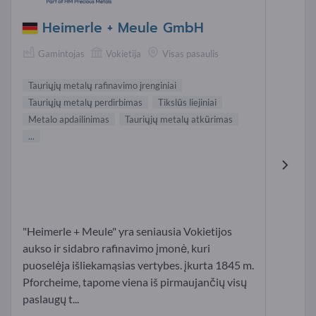
Heimerle + Meule GmbH
Gamintojas
Vokietija
Visas pasaulis
Tauriųjų metalų rafinavimo įrenginiai
Tauriųjų metalų perdirbimas
Tikslūs liejiniai
Metalo apdailinimas
Tauriųjų metalų atkūrimas
...
"Heimerle + Meule" yra seniausia Vokietijos
aukso ir sidabro rafinavimo įmonė, kuri
puoselėja išliekamąsias vertybes. įkurta 1845 m.
Pforcheime, tapome viena iš pirmaujančių visų
paslaugų t...