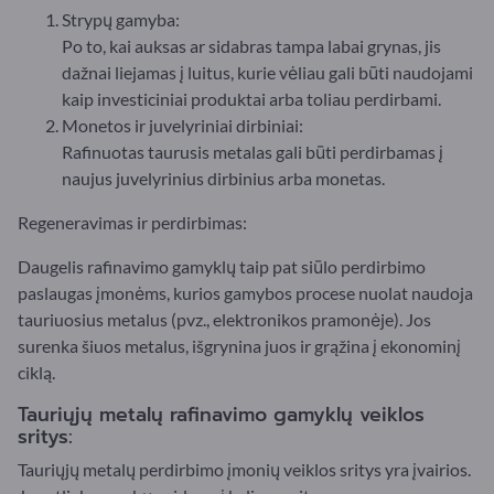
Strypų gamyba:
Po to, kai auksas ar sidabras tampa labai grynas, jis
dažnai liejamas į luitus, kurie vėliau gali būti naudojami
kaip investiciniai produktai arba toliau perdirbami.
Monetos ir juvelyriniai dirbiniai:
Rafinuotas taurusis metalas gali būti perdirbamas į
naujus juvelyrinius dirbinius arba monetas.
Regeneravimas ir perdirbimas:
Daugelis rafinavimo gamyklų taip pat siūlo perdirbimo
paslaugas įmonėms, kurios gamybos procese nuolat naudoja
tauriuosius metalus (pvz., elektronikos pramonėje). Jos
surenka šiuos metalus, išgrynina juos ir grąžina į ekonominį
ciklą.
Tauriųjų metalų rafinavimo gamyklų veiklos
sritys:
Tauriųjų metalų perdirbimo įmonių veiklos sritys yra įvairios.