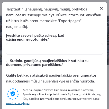
Gamintojai
1
×
Tarptautinių naujienų, naujovių, mugių, prekybos
namuose ir užsienyje mišinys. Būkite informuoti anksčiau
už kitus ir užsiprenumeruokite "Exportpages"
Tauriųjų metalų rafinavimo
naujienlaiškį.
įrenginiai – raskite gamintojus ir
Įveskite savo el. pašto adresą, kad
tiekėjus
užsiprenumeruotumėte.
Eksportuotojai
Gamintojai
1
1
Sutinku gauti jūsų naujienlaiškius ir sutinku su
duomenų privatumo pareiškimu.
Exportpages
Paslaugos
Galite bet kada atsisakyti naujienlaiškio prenumeratos
Tauriųjų metalų rafinavimo įrenginiai
naudodamiesi mūsų naujienlaiškyje esančia nuoroda.
Reklamuokitės nemokamai
Mes naudojame "Brevo" kaip savo rinkodaros platformą.
Spustelėję toliau, kad pateiktumėte šią formą, patvirtinate, jog
Exportpages!
jūsų pateikta informacija bus perduota "Brevo" tvarkyti pagal
naudojimo sąlygas
.
Poreikiai – Pasiūlymai – Naudotos prekės – Verslo