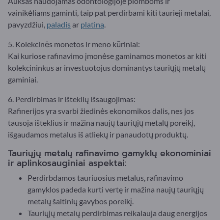
Auksas naudojamas odontologijoje plomboms ir
vainikėliams gaminti, taip pat perdirbami kiti taurieji metalai,
pavyzdžiui,
paladis
ar
platina
.
5. Kolekcinės monetos ir meno kūriniai:
Kai kuriose rafinavimo įmonėse gaminamos monetos ar kiti
kolekcininkus ar investuotojus dominantys tauriųjų metalų
gaminiai.
6. Perdirbimas ir išteklių išsaugojimas:
Rafinerijos yra svarbi žiedinės ekonomikos dalis, nes jos
tausoja išteklius ir mažina naujų tauriųjų metalų poreikį,
išgaudamos metalus iš atliekų ir panaudotų produktų.
Tauriųjų metalų rafinavimo gamyklų ekonominiai
ir aplinkosauginiai aspektai:
Perdirbdamos tauriuosius metalus, rafinavimo
gamyklos padeda kurti vertę ir mažina naujų tauriųjų
metalų šaltinių gavybos poreikį.
Tauriųjų metalų perdirbimas reikalauja daug energijos