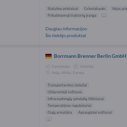
Statybos prietaisai
Grioviakasės
Vejos pri
Prikabinamoji traktorių įranga
...
Daugiau informacijos-
Šio tiekėjo produktai
Borrmann Brenner Berlin GmbH
Gamintojas
Vokietija
Azija, Afrika, Europa
Transportavimo stelažai
Uždaromieji vožtuvai
Infraraudonųjų spindulių šildytuvai
Temperatūros reguliatoriai
Dujų armatūra
Apsauginiai vožtuvai
...