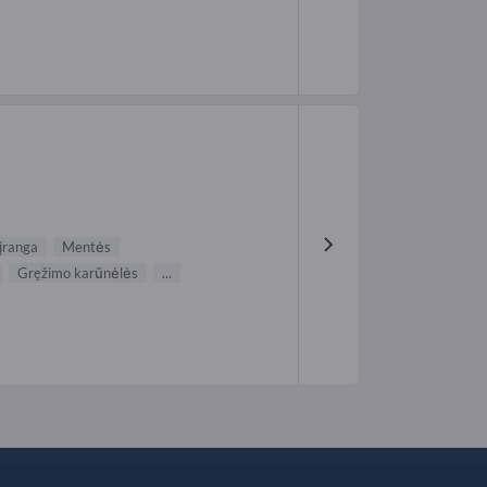
įranga
Mentės
Gręžimo karūnėlės
...