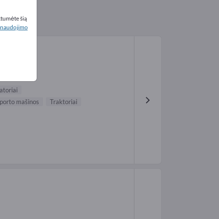
ktumėte šią
naudojimo
atoriai
sporto mašinos
Traktoriai