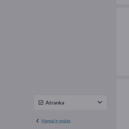
Atranka
Namai ir sodas