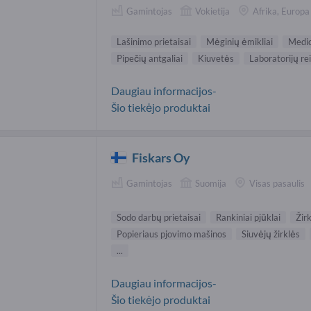
Gamintojas
Vokietija
Afrika, Europa
Lašinimo prietaisai
Mėginių ėmikliai
Medici
Pipečių antgaliai
Kiuvetės
Laboratorijų r
Daugiau informacijos-
Šio tiekėjo produktai
Fiskars Oy
Gamintojas
Suomija
Visas pasaulis
Sodo darbų prietaisai
Rankiniai pjūklai
Žir
Popieriaus pjovimo mašinos
Siuvėjų žirklės
...
Daugiau informacijos-
Šio tiekėjo produktai