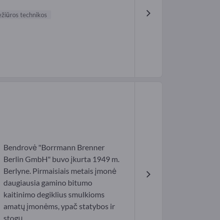
ežiūros technikos
Bendrovė "Borrmann Brenner
Berlin GmbH" buvo įkurta 1949 m.
Berlyne. Pirmaisiais metais įmonė
daugiausia gamino bitumo
kaitinimo degiklius smulkioms
amatų įmonėms, ypač statybos ir
stogų...