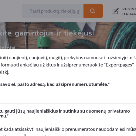
REGIS
DABA
ite gamintojus ir tiekėjus
ntojai
inių naujienų, naujovių, mugių, prekybos namuose ir užsienyje miš
nformuoti anksčiau už kitus ir užsiprenumeruokite "Exportpages"
iškį.
etaisai
 savo el. pašto adresą, kad užsiprenumeruotumėte.
xportpages!
rslo kontaktai >> pradėkite čia
u gauti jūsų naujienlaiškius ir sutinku su duomenų privatumo
mu.
roduktus Exportpages svetainėje.
mumą >> publikuokite čia
et kada atsisakyti naujienlaiškio prenumeratos naudodamiesi mūs