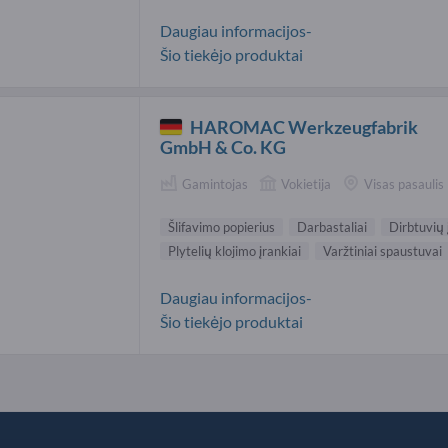
Daugiau informacijos-
Šio tiekėjo produktai
HAROMAC Werkzeugfabrik
GmbH & Co. KG
Gamintojas
Vokietija
Visas pasaulis
Šlifavimo popierius
Darbastaliai
Dirbtuvių 
Plytelių klojimo įrankiai
Varžtiniai spaustuvai
Daugiau informacijos-
Šio tiekėjo produktai