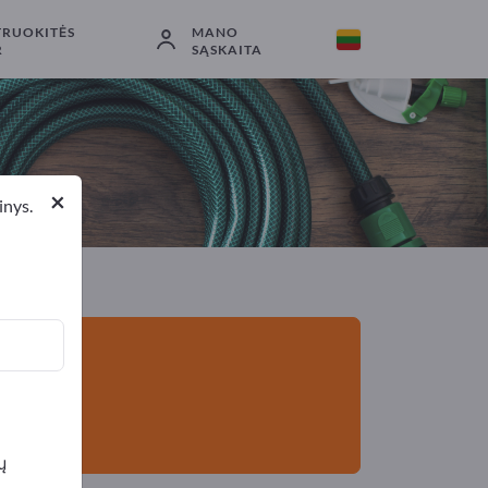
TRUOKITĖS
MANO
Eksportuotojai
9
Gamintojai
9
R
SĄSKAITA
×
inys.
ų