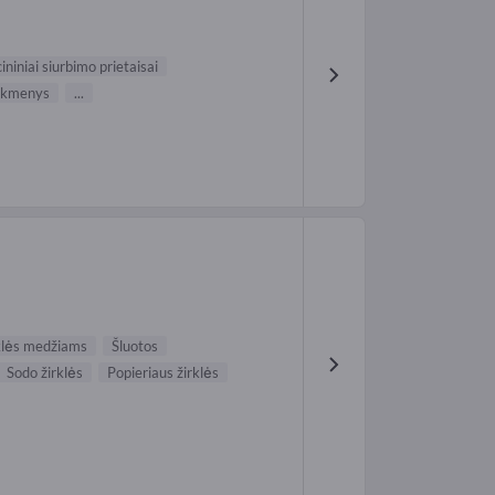
niniai siurbimo prietaisai
eikmenys
...
klės medžiams
Šluotos
Sodo žirklės
Popieriaus žirklės