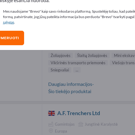
aiškyje esančia nuoroda.
 darbų prietaisai tiekėjai (9)
Mes naudojame "Brevo" kaip savo rinkodaros platformą. Spustelėję toliau, kad patei
formą, patvirtinate, jog jūsų pateikta informacija bus perduota "Brevo" tvarkyti pagal
sąlygas
.
Antonio Carraro SpA
UMERUOTI
Gamintojas
Italija
Visas pasaulis
Žoliapjovės
Šlaitų žoliapjovės
Mini ekskav
Vikšrinės transporto priemonės
Viešojo tran
Sniegvaliai
...
Daugiau informacijos-
Šio tiekėjo produktai
A.F. Trenchers Ltd
Gamintojas
Jungtinė Karalystė
Europa