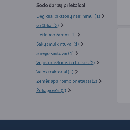
Sodo darbų prietaisai
Degikliai piktžolių naikinimui (1)
Grėbliai (2)
Lietinimo žarnos (1)
Šakų smulkintuvai (1)
Sniego kastuvai (1)
Vejos priežiūros technikos (2)
Vejos traktoriai (1)
Žemės apdirbimo prietaisai (2)
Žoliapjovės (2)