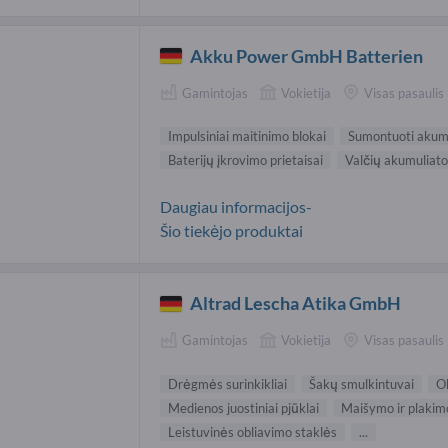
Akku Power GmbH Batterien
Gamintojas
Vokietija
Visas pasaulis
Impulsiniai maitinimo blokai
Sumontuoti akumu
Baterijų įkrovimo prietaisai
Valčių akumuliato
Daugiau informacijos-
Šio tiekėjo produktai
Altrad Lescha Atika GmbH
Gamintojas
Vokietija
Visas pasaulis
Drėgmės surinkikliai
Šakų smulkintuvai
O
Medienos juostiniai pjūklai
Maišymo ir plakimo
Leistuvinės obliavimo staklės
...