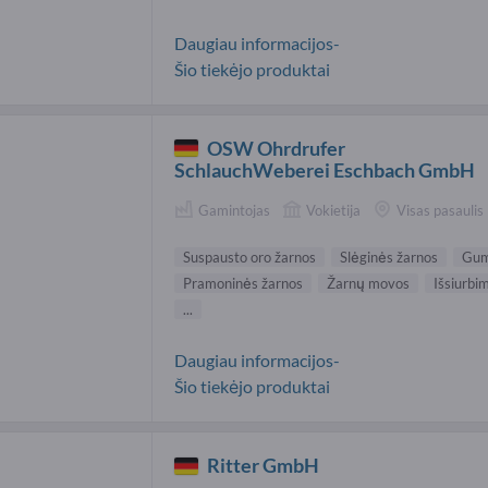
Daugiau informacijos-
Šio tiekėjo produktai
OSW Ohrdrufer
SchlauchWeberei Eschbach GmbH
Gamintojas
Vokietija
Visas pasaulis
Suspausto oro žarnos
Slėginės žarnos
Gum
Pramoninės žarnos
Žarnų movos
Išsiurbi
...
Daugiau informacijos-
Šio tiekėjo produktai
Ritter GmbH