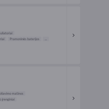
liatoriai
riai
Pramoninės baterijos
...
bliavimo mašinos
 įrenginiai