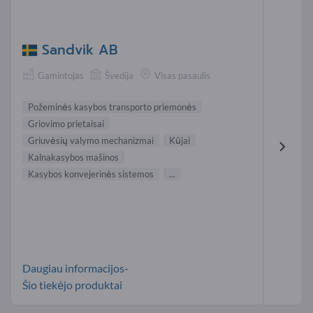
Sandvik AB
Gamintojas
Švedija
Visas pasaulis
Požeminės kasybos transporto priemonės
Griovimo prietaisai
Griuvėsių valymo mechanizmai
Kūjai
Kalnakasybos mašinos
Kasybos konvejerinės sistemos
...
Daugiau informacijos-
Šio tiekėjo produktai