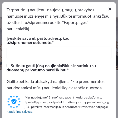
Gamintojai
1
×
Tarptautinių naujienų, naujovių, mugių, prekybos
namuose ir užsienyje mišinys. Būkite informuoti anksčiau
už kitus ir užsiprenumeruokite "Exportpages"
Požeminės kasybos transporto
naujienlaiškį.
priemonės – raskite gamintojus ir
Įveskite savo el. pašto adresą, kad
tiekėjus
užsiprenumeruotumėte.
Eksportuotojai
Gamintojai
1
1
Sutinku gauti jūsų naujienlaiškius ir sutinku su
duomenų privatumo pareiškimu.
Exportpages
Žaliavos
Kalnakasybos
Galite bet kada atsisakyti naujienlaiškio prenumeratos
Požeminės kasybos transporto priemonės
naudodamiesi mūsų naujienlaiškyje esančia nuoroda.
Reklamuokitės nemokamai
Mes naudojame "Brevo" kaip savo rinkodaros platformą.
Spustelėję toliau, kad pateiktumėte šią formą, patvirtinate, jog
Exportpages!
jūsų pateikta informacija bus perduota "Brevo" tvarkyti pagal
naudojimo sąlygas
.
Poreikiai – Pasiūlymai – Naudotos prekės – Verslo