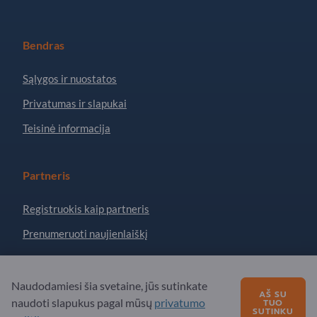
Bendras
Sąlygos ir nuostatos
Privatumas ir slapukai
Teisinė informacija
Partneris
Registruokis kaip partneris
Prenumeruoti naujienlaiškį
Turite klausimų?
Naudodamiesi šia svetaine, jūs sutinkate
AŠ SU
naudoti slapukus pagal mūsų
privatumo
TUO
SUTINKU
DUK