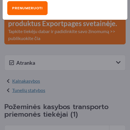
kontaktai >> pradėkite čia
PRENUMERUOTI
Publikuokite savo įmonę ir
produktus Exportpages svetainėje.
Tapkite tiekėju dabar ir padidinkite savo žinomumą >>
publikuokite čia
Atranka
Kalnakasybos
Tunelių statybos
Požeminės kasybos transporto
priemonės tiekėjai (1)