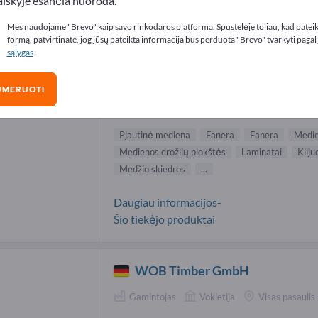
aiškyje esančia nuoroda.
utinė mediena tiekėjai (2)
Mes naudojame "Brevo" kaip savo rinkodaros platformą. Spustelėję toliau, kad patei
formą, patvirtinate, jog jūsų pateikta informacija bus perduota "Brevo" tvarkyti pagal
sąlygas
.
Koskisen Oy
UMERUOTI
Gamintojas
Suomija
Visas pasaulis
Pjautinė mediena
Fanera
Fanera
Medie
Medienos drožlių plokštės
Laminatai
Klij
Medžio skiedros
...
Daugiau informacijos-
Šio tiekėjo produktai
WOB Timber GmbH
Gamintojas
Vokietija
Visas pasaulis