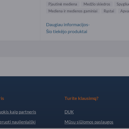
Pjautinė mediena
Medžio skiedros
Spygli
Mediena ir medienos gaminiai
Rąstai
Apval
Daugiau informacijos-
Šio tiekėjo produktai
is
Turite klausimų?
okis kaip partneris
DUK
ruoti naujienlaiškį
Mūsų siūlomos paslaugos