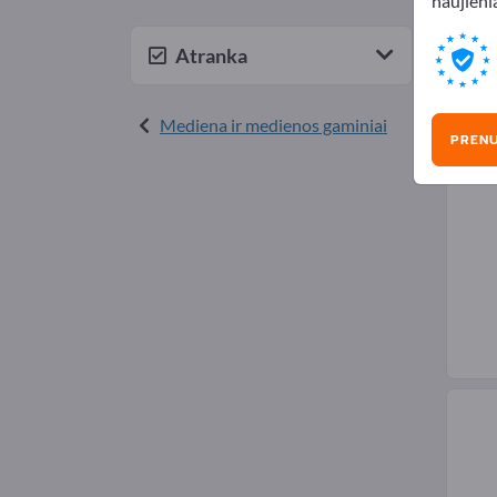
naujienl
Pja
Atranka
Mediena ir medienos gaminiai
PREN