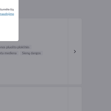
ktumėte šią
naudojimo
nos pluošto plokštės
uota mediena
Sienų dangos