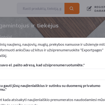
REGIS
DABA
gamintojus ir tiekėjus
ntojai
inių naujienų, naujovių, mugių, prekybos namuose ir užsienyje miš
nformuoti anksčiau už kitus ir užsiprenumeruokite "Exportpages"
iškį.
 gaminiai
Pjautinė mediena
 savo el. pašto adresą, kad užsiprenumeruotumėte.
xportpages!
rslo kontaktai >> pradėkite čia
u gauti jūsų naujienlaiškius ir sutinku su duomenų privatumo
mu.
roduktus Exportpages svetainėje.
mumą >> publikuokite čia
et kada atsisakyti naujienlaiškio prenumeratos naudodamiesi mūs