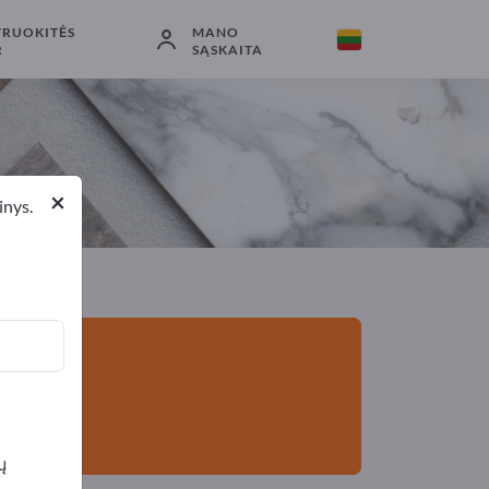
TRUOKITĖS
MANO
Eksportuotojai
2
Gamintojai
2
R
SĄSKAITA
×
inys.
ų