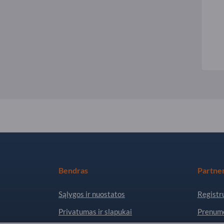
Bendras
Partner
Sąlygos ir nuostatos
Registru
Privatumas ir slapukai
Prenume