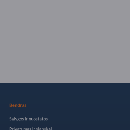
Bendras
Sąlygos ir nuostatos
Privatumas ir slapukai