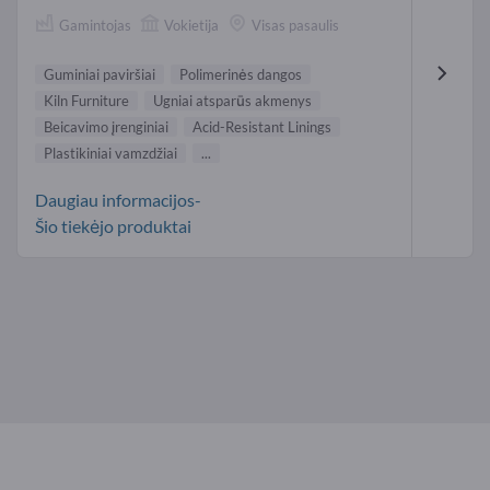
Gamintojas
Vokietija
Visas pasaulis
Guminiai paviršiai
Polimerinės dangos
Kiln Furniture
Ugniai atsparūs akmenys
Beicavimo įrenginiai
Acid-Resistant Linings
Plastikiniai vamzdžiai
...
Daugiau informacijos-
Šio tiekėjo produktai