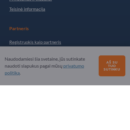
Teisinė informacija
Partneris
Registruokis kaip partneris
Prenumeruoti naujienlaiškį
Naudodamiesi šia svetaine, jūs sutinkate
AŠ SU
naudoti slapukus pagal mūsų
privatumo
TUO
SUTINKU
Turite klausimų?
politiką
.
DUK
Mūsų siūlomos paslaugos
Apie mus
Žinutė „Exportpages“