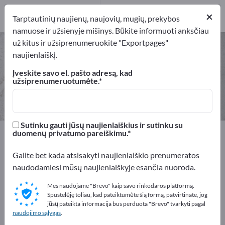
1
×
Gamintojai
1
Tarptautinių naujienų, naujovių, mugių, prekybos
namuose ir užsienyje mišinys. Būkite informuoti anksčiau
už kitus ir užsiprenumeruokite "Exportpages"
Guminiai paviršiai – raskite
naujienlaiškį.
gamintojus ir tiekėjus
Įveskite savo el. pašto adresą, kad
užsiprenumeruotumėte.
Eksportuotojai
Gamintojai
1
1
Sutinku gauti jūsų naujienlaiškius ir sutinku su
Exportpages
Žaliavos
Paviršiaus dangos
duomenų privatumo pareiškimu.
Guminiai paviršiai
Galite bet kada atsisakyti naujienlaiškio prenumeratos
naudodamiesi mūsų naujienlaiškyje esančia nuoroda.
Reklamuokitės nemokamai
Exportpages!
Mes naudojame "Brevo" kaip savo rinkodaros platformą.
Spustelėję toliau, kad pateiktumėte šią formą, patvirtinate, jog
Poreikiai – Pasiūlymai – Naudotos prekės – Verslo
jūsų pateikta informacija bus perduota "Brevo" tvarkyti pagal
naudojimo sąlygas
.
kontaktai >> pradėkite čia