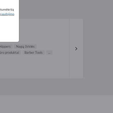
ktumėte šią
naudojimo
 Nippers
Nagų žirklės
ūro produktai
Barber Tools
...