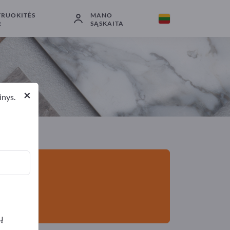
TRUOKITĖS
MANO
Eksportuotojai
1
Gamintojai
1
R
SĄSKAITA
×
inys.
peiliukai
ų