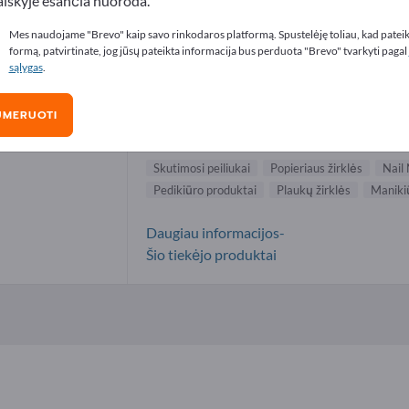
aiškyje esančia nuoroda.
imosi peiliukai tiekėjai (1)
Mes naudojame "Brevo" kaip savo rinkodaros platformą. Spustelėję toliau, kad patei
formą, patvirtinate, jog jūsų pateikta informacija bus perduota "Brevo" tvarkyti pagal
sąlygas
.
DOVO Stahlwaren GmbH
UMERUOTI
Gamintojas
Vokietija
Visas pasaulis
Skutimosi peiliukai
Popieriaus žirklės
Nail
Pedikiūro produktai
Plaukų žirklės
Maniki
Daugiau informacijos-
Šio tiekėjo produktai