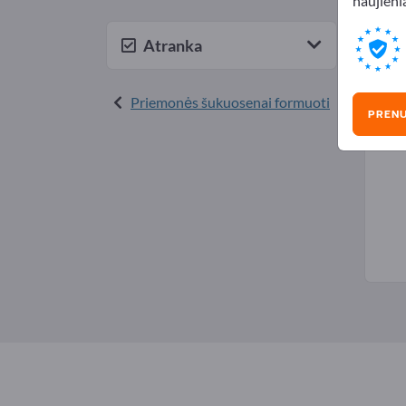
naujienl
Skut
Atranka
Priemonės šukuosenai formuoti
PREN