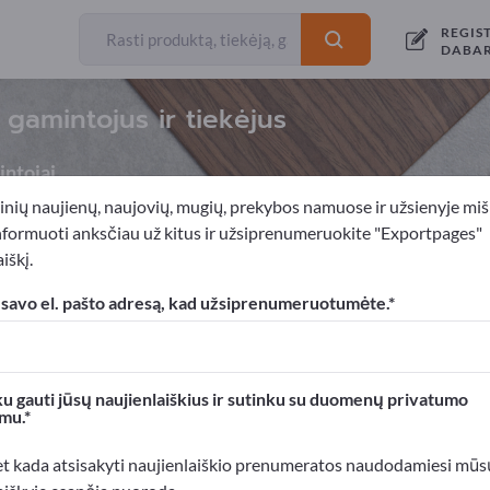
REGIS
DABA
 gamintojus ir tiekėjus
ntojai
inių naujienų, naujovių, mugių, prekybos namuose ir užsienyje miš
nformuoti anksčiau už kitus ir užsiprenumeruokite "Exportpages"
iškį.
acinės medžiagos
Priemonės šukuosenai formuoti
Skutimosi 
 savo el. pašto adresą, kad užsiprenumeruotumėte.
xportpages!
rslo kontaktai >> pradėkite čia
u gauti jūsų naujienlaiškius ir sutinku su duomenų privatumo
mu.
roduktus Exportpages svetainėje.
mumą >> publikuokite čia
et kada atsisakyti naujienlaiškio prenumeratos naudodamiesi mūs