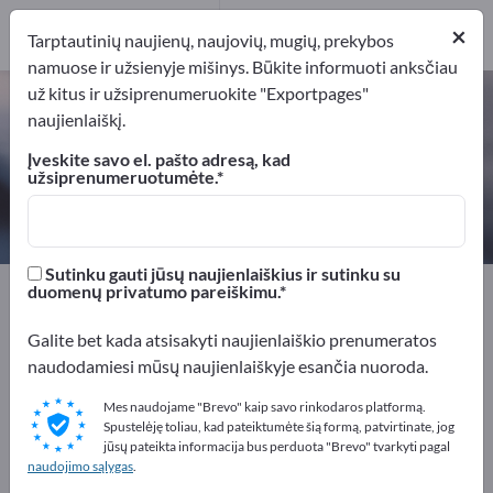
13
×
Gamintojai
13
Tarptautinių naujienų, naujovių, mugių, prekybos
namuose ir užsienyje mišinys. Būkite informuoti anksčiau
už kitus ir užsiprenumeruokite "Exportpages"
Valymo priemonės – raskite
naujienlaiškį.
gamintojus ir tiekėjus
Įveskite savo el. pašto adresą, kad
užsiprenumeruotumėte.
Eksportuotojai
Gamintojai
13
13
Sutinku gauti jūsų naujienlaiškius ir sutinku su
Exportpages
Chemija ir farmacija
Valymo priemonės
duomenų privatumo pareiškimu.
Galite bet kada atsisakyti naujienlaiškio prenumeratos
Reklamuokitės nemokamai
naudodamiesi mūsų naujienlaiškyje esančia nuoroda.
Exportpages!
Mes naudojame "Brevo" kaip savo rinkodaros platformą.
Poreikiai – Pasiūlymai – Naudotos prekės – Verslo
Spustelėję toliau, kad pateiktumėte šią formą, patvirtinate, jog
kontaktai >> pradėkite čia
jūsų pateikta informacija bus perduota "Brevo" tvarkyti pagal
naudojimo sąlygas
.