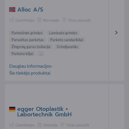
Alloc A/S
Gamintojas
Norvegija
Visas pasaulis
Parketinės grindys
Laminato grindys
Paruoštas parketas
Parketo sandarikliai
Žingsnių garso izoliacija
Grindjuostės
Parketo klijai
...
Daugiau informacijos-
Šio tiekėjo produktai
egger Otoplastik +
Labortechnik GmbH
Gamintojas
Vokietija
Visas pasaulis