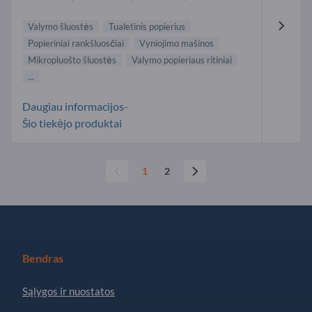
Valymo šluostės
Tualetinis popierius
Popieriniai rankšluosčiai
Vyniojimo mašinos
Mikropluošto šluostės
Valymo popieriaus ritiniai
...
Daugiau informacijos-
Šio tiekėjo produktai
1
2
Bendras
Sąlygos ir nuostatos