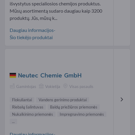
išvystytus specialiosios chemijos produktus.
Mūsų asortimentą sudaro daugiau kaip 3200
produktų. Jūs, mūsų k...
Daugiau informacijos-
Šio tiekėjo produktai
Neutec Chemie GmbH
Gamintojas
Vokietija
Visas pasaulis
Flokuliantai
Vandens gerinimo produktai
Riebalų šalintuvas
Baldų priežiūros priemonės
Nukalkinimo priemonės
Impregnavimo priemonės
...
Daugiau informacijos-