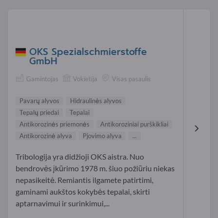
OKS Spezialschmierstoffe
GmbH
Gamintojas
Vokietija
Visas pasaulis
Pavarų alyvos
Hidraulinės alyvos
Tepalų priedai
Tepalai
Antikorozinės priemonės
Antikoroziniai purškikliai
Antikorozinė alyva
Pjovimo alyva
...
Tribologija yra didžioji OKS aistra. Nuo
bendrovės įkūrimo 1978 m. šiuo požiūriu niekas
nepasikeitė. Remiantis ilgamete patirtimi,
gaminami aukštos kokybės tepalai, skirti
aptarnavimui ir surinkimui,...