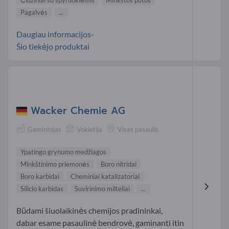
Pagalvės
...
Daugiau informacijos-
Šio tiekėjo produktai
Wacker Chemie AG
Gamintojas
Vokietija
Visas pasaulis
Ypatingo grynumo medžiagos
Minkštinimo priemonės
Boro nitridai
Boro karbidai
Cheminiai katalizatoriai
Silicio karbidas
Suvirinimo milteliai
...
Būdami šiuolaikinės chemijos pradininkai,
dabar esame pasaulinė bendrovė, gaminanti itin