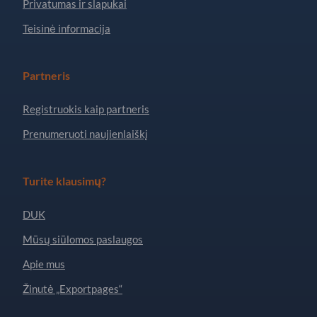
Privatumas ir slapukai
Teisinė informacija
Partneris
Registruokis kaip partneris
Prenumeruoti naujienlaiškį
Turite klausimų?
DUK
Mūsų siūlomos paslaugos
Apie mus
Žinutė „Exportpages“