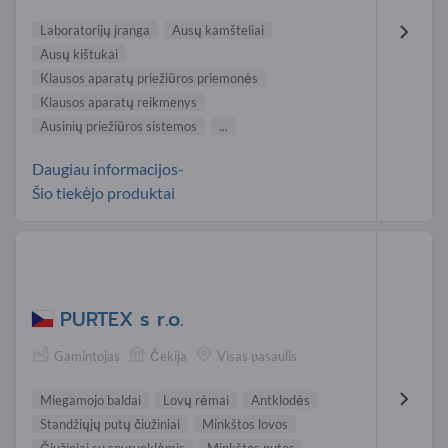
Laboratorijų įranga
Ausų kamšteliai
Ausų kištukai
Klausos aparatų priežiūros priemonės
Klausos aparatų reikmenys
Ausinių priežiūros sistemos
...
Daugiau informacijos-
Šio tiekėjo produktai
PURTEX s r.o.
Gamintojas
Čekija
Visas pasaulis
Miegamojo baldai
Lovų rėmai
Antklodės
Standžiųjų putų čiužiniai
Minkštos lovos
Čiužiniai su spyruoklėmis
Minkštos putos