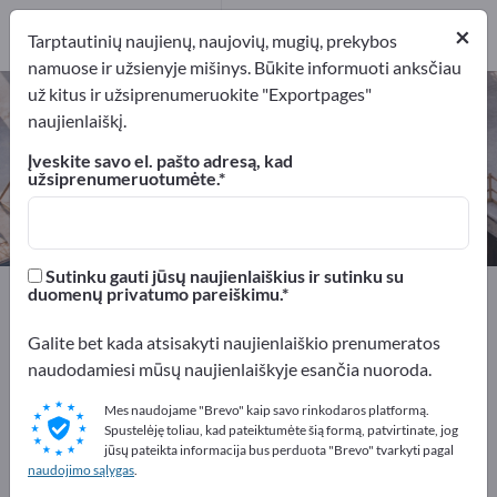
Gamintojai
4
×
Tarptautinių naujienų, naujovių, mugių, prekybos
namuose ir užsienyje mišinys. Būkite informuoti anksčiau
už kitus ir užsiprenumeruokite "Exportpages"
Statybinės medžiagos keliams –
naujienlaiškį.
raskite gamintojus ir tiekėjus
Įveskite savo el. pašto adresą, kad
užsiprenumeruotumėte.
Eksportuotojai
Gamintojai
4
4
Sutinku gauti jūsų naujienlaiškius ir sutinku su
Exportpages
Statyba
Statybinės medžiagos
duomenų privatumo pareiškimu.
Statybinės medžiagos keliams
Galite bet kada atsisakyti naujienlaiškio prenumeratos
naudodamiesi mūsų naujienlaiškyje esančia nuoroda.
Reklamuokitės nemokamai
Exportpages!
Mes naudojame "Brevo" kaip savo rinkodaros platformą.
Spustelėję toliau, kad pateiktumėte šią formą, patvirtinate, jog
Poreikiai – Pasiūlymai – Naudotos prekės – Verslo
jūsų pateikta informacija bus perduota "Brevo" tvarkyti pagal
naudojimo sąlygas
.
kontaktai >> pradėkite čia