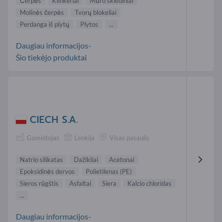
Čerpės
Klinkeriai
Mūro skiediniai
Molinės čerpės
Tvorų blokeliai
Perdanga iš plytų
Plytos
...
Daugiau informacijos-
Šio tiekėjo produktai
CIECH S.A.
Gamintojas
Lenkija
Visas pasaulis
Natrio silikatas
Dažikliai
Acetonai
Epoksidinės dervos
Polietilenas (PE)
Sieros rūgštis
Asfaltai
Siera
Kalcio chloridas
...
Daugiau informacijos-