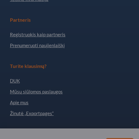
Partneris
Registruokis kaip partneris
Prenumeruoti naujienlaiškį
Turite klausimų?
DUK
Mūsų siūlomos paslaugos
Apie mus
Žinutė „Exportpages“
Exportpages International Network