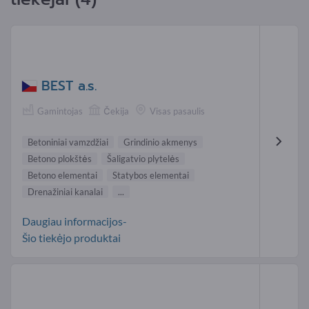
BEST a.s.
Gamintojas
Čekija
Visas pasaulis
Betoniniai vamzdžiai
Grindinio akmenys
Betono plokštės
Šaligatvio plytelės
Betono elementai
Statybos elementai
Drenažiniai kanalai
...
Daugiau informacijos-
Šio tiekėjo produktai