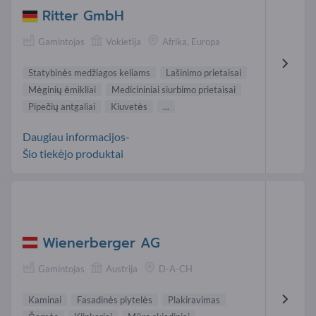
Ritter GmbH
Gamintojas
Vokietija
Afrika, Europa
Statybinės medžiagos keliams
Lašinimo prietaisai
Mėginių ėmikliai
Medicininiai siurbimo prietaisai
Pipečių antgaliai
Kiuvetės
...
Daugiau informacijos-
Šio tiekėjo produktai
Wienerberger AG
Gamintojas
Austrija
D-A-CH
Kaminai
Fasadinės plytelės
Plakiravimas