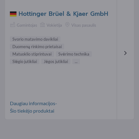
Hottinger Brüel & Kjaer GmbH
Gamintojas
Vokietija
Visas pasaulis
Svorio matavimo davikliai
Duomenų rinkimo prietaisai
Matuoklio stiprintuvai
Svėrimo technika
Slėgio jutikliai
Jėgos jutikliai
...
Daugiau informacijos-
Šio tiekėjo produktai