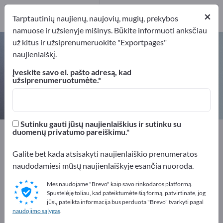
Gamintojai
1
×
Tarptautinių naujienų, naujovių, mugių, prekybos
namuose ir užsienyje mišinys. Būkite informuoti anksčiau
už kitus ir užsiprenumeruokite "Exportpages"
Svorio matavimo davikliai – raskite
naujienlaiškį.
gamintojus ir tiekėjus
Įveskite savo el. pašto adresą, kad
užsiprenumeruotumėte.
Eksportuotojai
Gamintojai
1
1
Sutinku gauti jūsų naujienlaiškius ir sutinku su
Exportpages
Matavimo technologijos ir optika
duomenų privatumo pareiškimu.
Svėrimo technika
Svorio matavimo davikliai
Galite bet kada atsisakyti naujienlaiškio prenumeratos
naudodamiesi mūsų naujienlaiškyje esančia nuoroda.
Reklamuokitės nemokamai
Exportpages!
Mes naudojame "Brevo" kaip savo rinkodaros platformą.
Spustelėję toliau, kad pateiktumėte šią formą, patvirtinate, jog
Poreikiai – Pasiūlymai – Naudotos prekės – Verslo
jūsų pateikta informacija bus perduota "Brevo" tvarkyti pagal
naudojimo sąlygas
.
kontaktai >> pradėkite čia