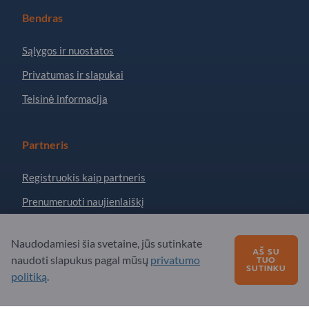
Bendras
Sąlygos ir nuostatos
Privatumas ir slapukai
Teisinė informacija
Partneris
Registruokis kaip partneris
Prenumeruoti naujienlaiškį
Naudodamiesi šia svetaine, jūs sutinkate
Turite klausimų?
AŠ SU
naudoti slapukus pagal mūsų
privatumo
TUO
SUTINKU
politiką
.
DUK
Mūsų siūlomos paslaugos