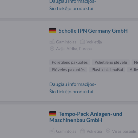
Daugiau informacijos-
Šio tiekėjo produktai
Scholle IPN Germany GmbH
Gamintojas
Vokietija
Azija, Afrika, Europa
Polietileno pakuotės
Polietileno plėvelė
Nu
Plėvelės pakuotės
Plastikiniai maišai
Atli
Daugiau informacijos-
Šio tiekėjo produktai
Tempo-Pack Anlagen- und
Maschinenbau GmbH
Gamintojas
Vokietija
Visas pasaulis