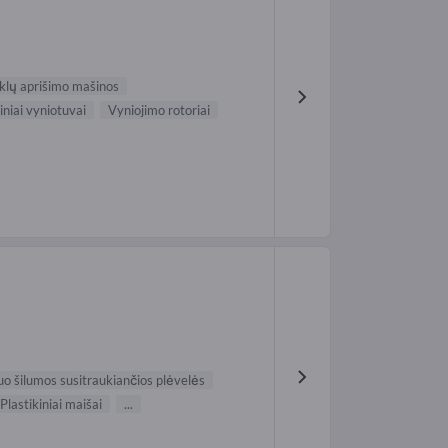
klų aprišimo mašinos
iniai vyniotuvai
Vyniojimo rotoriai
o šilumos susitraukiančios plėvelės
Plastikiniai maišai
...