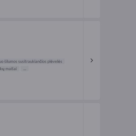
o šilumos susitraukiančios plėvelės
ekų maišai
...