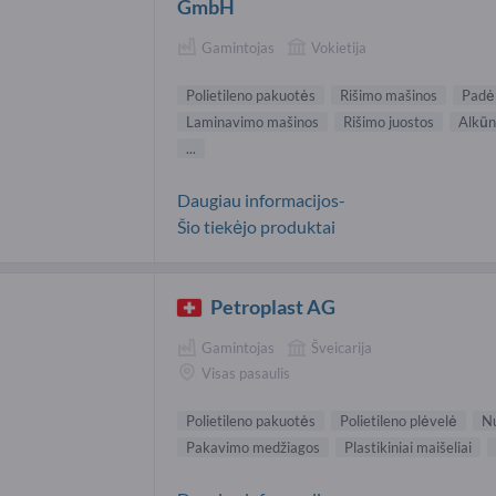
GmbH
Gamintojas
Vokietija
Polietileno pakuotės
Rišimo mašinos
Padė
Laminavimo mašinos
Rišimo juostos
Alkūn
...
Daugiau informacijos-
Šio tiekėjo produktai
Petroplast AG
Gamintojas
Šveicarija
Visas pasaulis
Polietileno pakuotės
Polietileno plėvelė
Nu
Pakavimo medžiagos
Plastikiniai maišeliai