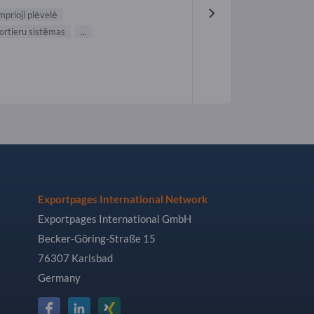
mprioji plėvelė
ortieru sistēmas
...
Exportpages International Network
Exportpages International GmbH
Becker-Göring-Straße 15
76307 Karlsbad
Germany