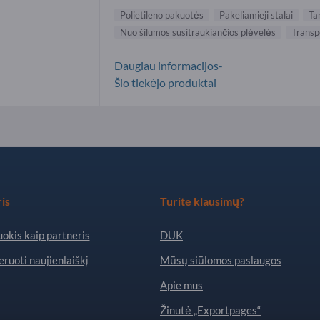
Polietileno pakuotės
Pakeliamieji stalai
Ta
Nuo šilumos susitraukiančios plėvelės
Transp
Daugiau informacijos-
Šio tiekėjo produktai
is
Turite klausimų?
okis kaip partneris
DUK
ruoti naujienlaiškį
Mūsų siūlomos paslaugos
Apie mus
Žinutė „Exportpages“