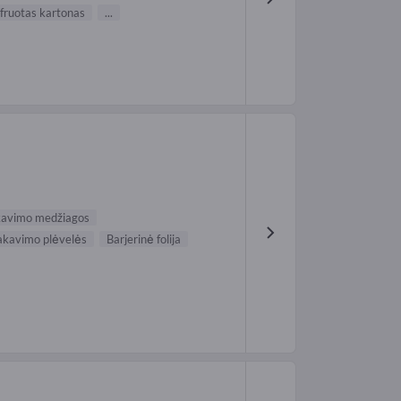
fruotas kartonas
...
avimo medžiagos
akavimo plėvelės
Barjerinė folija