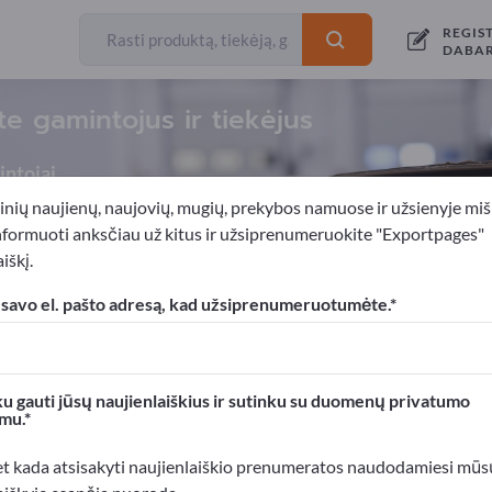
REGIS
DABA
te gamintojus ir tiekėjus
ntojai
inių naujienų, naujovių, mugių, prekybos namuose ir užsienyje miš
nformuoti anksčiau už kitus ir užsiprenumeruokite "Exportpages"
iškį.
avimo medžiagos
Pakavimo plėvelės
Polietileno pakuotės
 savo el. pašto adresą, kad užsiprenumeruotumėte.
xportpages!
rslo kontaktai >> pradėkite čia
u gauti jūsų naujienlaiškius ir sutinku su duomenų privatumo
mu.
roduktus Exportpages svetainėje.
mumą >> publikuokite čia
et kada atsisakyti naujienlaiškio prenumeratos naudodamiesi mūs