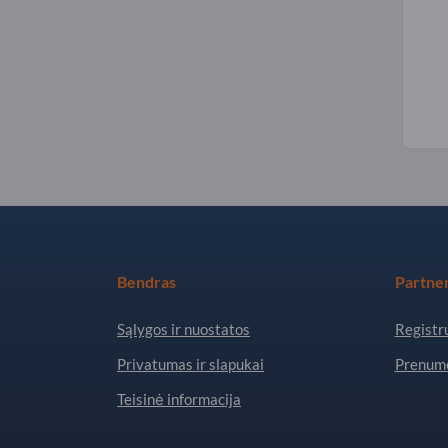
Bendras
Partner
Sąlygos ir nuostatos
Registru
Privatumas ir slapukai
Prenume
Teisinė informacija