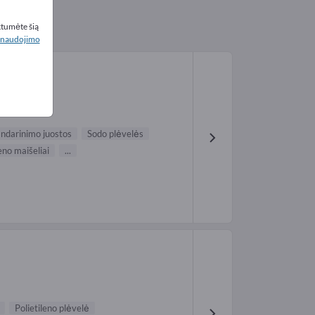
ktumėte šią
naudojimo
ndarinimo juostos
Sodo plėvelės
leno maišeliai
...
Polietileno plėvelė