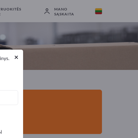
TRUOKITĖS
MANO
Eksportuotojai
7
Gamintojai
7
R
SĄSKAITA
×
inys.
ų