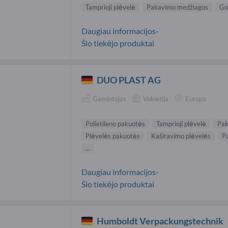
Tamprioji plėvelė
Pakavimo medžiagos
Go
Daugiau informacijos-
Šio tiekėjo produktai
DUO PLAST AG
Gamintojas
Vokietija
Europa
Polietileno pakuotės
Tamprioji plėvelė
Pak
Plėvelės pakuotės
Kaširavimo plėvelės
P
...
Daugiau informacijos-
Šio tiekėjo produktai
Humboldt Verpackungstechnik