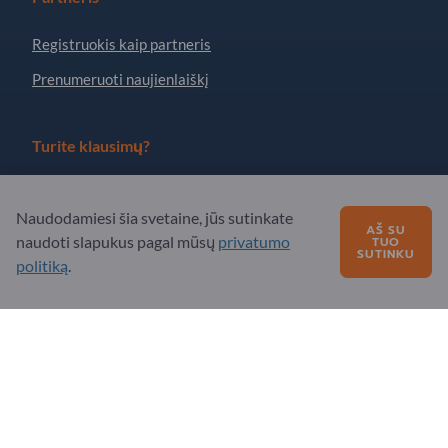
Registruokis kaip partneris
Prenumeruoti naujienlaiškį
Turite klausimų?
DUK
Naudodamiesi šia svetaine, jūs sutinkate
Mūsų siūlomos paslaugos
AŠ SU
naudoti slapukus pagal mūsų
privatumo
TUO
SUTINKU
Apie mus
politiką
.
Žinutė „Exportpages“
Exportpages International Network
Exportpages International GmbH
Becker-Göring-Straße 15