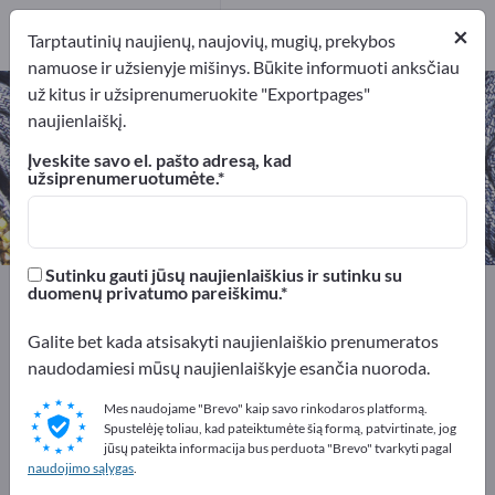
1
×
Gamintojai
1
Tarptautinių naujienų, naujovių, mugių, prekybos
namuose ir užsienyje mišinys. Būkite informuoti anksčiau
už kitus ir užsiprenumeruokite "Exportpages"
Plastikiniai audiniai – raskite
naujienlaiškį.
gamintojus ir tiekėjus
Įveskite savo el. pašto adresą, kad
užsiprenumeruotumėte.
Eksportuotojai
Gamintojai
1
1
Sutinku gauti jūsų naujienlaiškius ir sutinku su
Exportpages
Tekstilė
Medžiagos rūbams
duomenų privatumo pareiškimu.
Plastikiniai audiniai
Galite bet kada atsisakyti naujienlaiškio prenumeratos
naudodamiesi mūsų naujienlaiškyje esančia nuoroda.
Reklamuokitės nemokamai
Exportpages!
Mes naudojame "Brevo" kaip savo rinkodaros platformą.
Spustelėję toliau, kad pateiktumėte šią formą, patvirtinate, jog
Poreikiai – Pasiūlymai – Naudotos prekės – Verslo
jūsų pateikta informacija bus perduota "Brevo" tvarkyti pagal
naudojimo sąlygas
.
kontaktai >> pradėkite čia