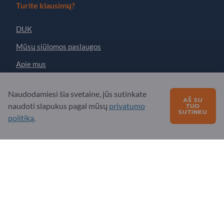
Turite klausimų?
DUK
Mūsų siūlomos paslaugos
Apie mus
Žinutė „Exportpages“
Naudodamiesi šia svetaine, jūs sutinkate
AŠ SU
naudoti slapukus pagal mūsų
privatumo
TUO
SUTINKU
Exportpages International Network
politiką
.
Exportpages International GmbH
Becker-Göring-Straße 15
76307 Karlsbad
Germany