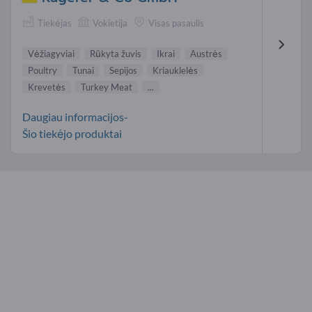
Tiekėjas
Vokietija
Visas pasaulis
Vėžiagyviai
Rūkyta žuvis
Ikrai
Austrės
Poultry
Tunai
Sepijos
Kriauklelės
Krevetės
Turkey Meat
...
Daugiau informacijos-
Šio tiekėjo produktai