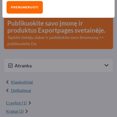
Poreikiai – Pasiūlymai – Naudotos prekės – Verslo
PRENUMERUOTI
kontaktai >> pradėkite čia
Publikuokite savo įmonę ir
produktus Exportpages svetainėje.
Tapkite tiekėju dabar ir padidinkite savo žinomumą >>
publikuokite čia
Atranka
Kiaukutiniai
Delikatesai
Crayfish (1)
Krabai (2)