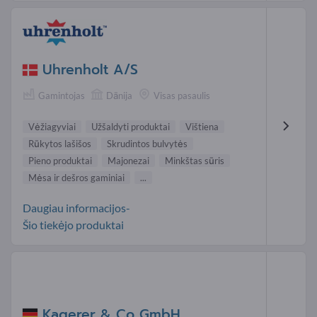
Uhrenholt A/S
Gamintojas
Dānija
Visas pasaulis
Vėžiagyviai
Užšaldyti produktai
Vištiena
Rūkytos lašišos
Skrudintos bulvytės
Pieno produktai
Majonezai
Minkštas sūris
Mėsa ir dešros gaminiai
...
Daugiau informacijos-
Šio tiekėjo produktai
Kagerer & Co GmbH