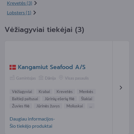
Krevetės (3)
Lobsters (1)
Vėžiagyviai tiekėjai (3)
Kangamiut Seafood A/S
Gamintojas
Dānija
Visas pasaulis
Vėžiagyviai
Krabai
Krevetės
Menkės
Baltieji paltusai
Jūrinių ešerių filė
Šlakiai
Žuvies filė
Jūrinės žuvys
Moliuskai
...
Daugiau informacijos-
Šio tiekėjo produktai