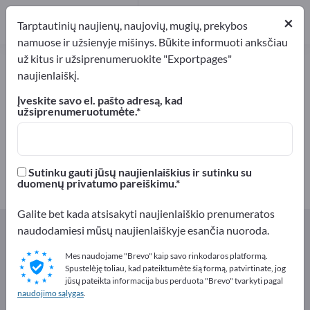
Platintojai
1
×
Tarptautinių naujienų, naujovių, mugių, prekybos
namuose ir užsienyje mišinys. Būkite informuoti anksčiau
už kitus ir užsiprenumeruokite "Exportpages"
Vėžiagyviai – raskite gamintojus ir
naujienlaiškį.
tiekėjus
Įveskite savo el. pašto adresą, kad
užsiprenumeruotumėte.
Eksportuotojai
Gamintojai
3
2
Platintojai
Sutinku gauti jūsų naujienlaiškius ir sutinku su
1
duomenų privatumo pareiškimu.
Galite bet kada atsisakyti naujienlaiškio prenumeratos
Exportpages
Maistas ir gėrimai
naudodamiesi mūsų naujienlaiškyje esančia nuoroda.
Žuvis ir žuvies produktai
Kiaukutiniai
Vėžiagyviai
Mes naudojame "Brevo" kaip savo rinkodaros platformą.
Spustelėję toliau, kad pateiktumėte šią formą, patvirtinate, jog
Reklamuokitės nemokamai
jūsų pateikta informacija bus perduota "Brevo" tvarkyti pagal
naudojimo sąlygas
.
Exportpages!