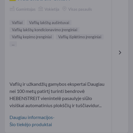
Gamintojas
Vokietija
Visas pasaulis
Vafliai
Vaflių lakštų aušintuvai
Vaflių lakštų kondicionavimo įrenginiai
Vaflių kepimo įrenginiai
Vaflių išplėtimo įrenginiai
...
Vaflių ir užkandžių gamybos ekspertai Daugiau
nei 100 metų patirtį turinti bendrovė
HEBENSTREIT vienintelė pasaulyje siūlo
visiškai automatinius plokščių ir tuščiavidur...
Daugiau informacijos-
Šio tiekėjo produktai