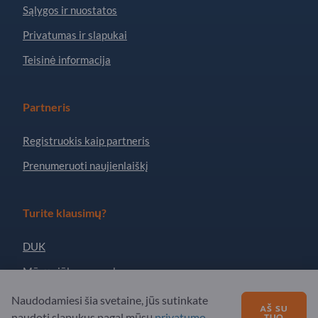
Sąlygos ir nuostatos
Privatumas ir slapukai
Teisinė informacija
Partneris
Registruokis kaip partneris
Prenumeruoti naujienlaiškį
Turite klausimų?
DUK
Mūsų siūlomos paslaugos
Apie mus
Naudodamiesi šia svetaine, jūs sutinkate
AŠ SU
naudoti slapukus pagal mūsų
privatumo
TUO