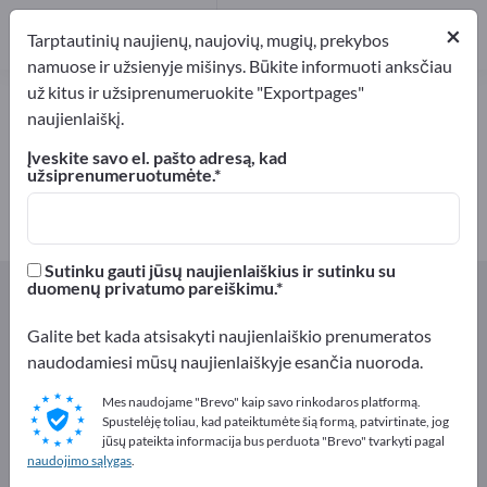
2
×
Gamintojai
2
Tarptautinių naujienų, naujovių, mugių, prekybos
namuose ir užsienyje mišinys. Būkite informuoti anksčiau
už kitus ir užsiprenumeruokite "Exportpages"
Vafliai – raskite gamintojus ir
naujienlaiškį.
tiekėjus
Įveskite savo el. pašto adresą, kad
užsiprenumeruotumėte.
Eksportuotojai
Gamintojai
2
2
Sutinku gauti jūsų naujienlaiškius ir sutinku su
Exportpages
Maistas ir gėrimai
Kepiniai
Vafliai
duomenų privatumo pareiškimu.
Galite bet kada atsisakyti naujienlaiškio prenumeratos
Reklamuokitės nemokamai
naudodamiesi mūsų naujienlaiškyje esančia nuoroda.
Exportpages!
Mes naudojame "Brevo" kaip savo rinkodaros platformą.
Poreikiai – Pasiūlymai – Naudotos prekės – Verslo
Spustelėję toliau, kad pateiktumėte šią formą, patvirtinate, jog
kontaktai >> pradėkite čia
jūsų pateikta informacija bus perduota "Brevo" tvarkyti pagal
naudojimo sąlygas
.