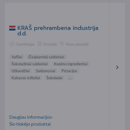
KRAŠ prehrambena industrija
d.d.
Gamintojas
Kroatija
Visas pasaulis
Vafliai
Čiulpiamieji saldainiai
Šokoladiniai saldainiai
Kepimo ingredientai
Užkandžiai
Saldumynai
Pistacijos
Kakavos milteliai
Šokoladai
...
Daugiau informacijos-
Šio tiekėjo produktai