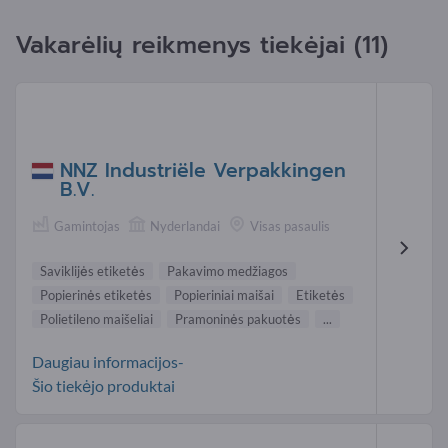
Vakarėlių reikmenys tiekėjai (11)
NNZ Industriële Verpakkingen
B.V.
Gamintojas
Nyderlandai
Visas pasaulis
Saviklijės etiketės
Pakavimo medžiagos
Popierinės etiketės
Popieriniai maišai
Etiketės
Polietileno maišeliai
Pramoninės pakuotės
...
Daugiau informacijos-
Šio tiekėjo produktai