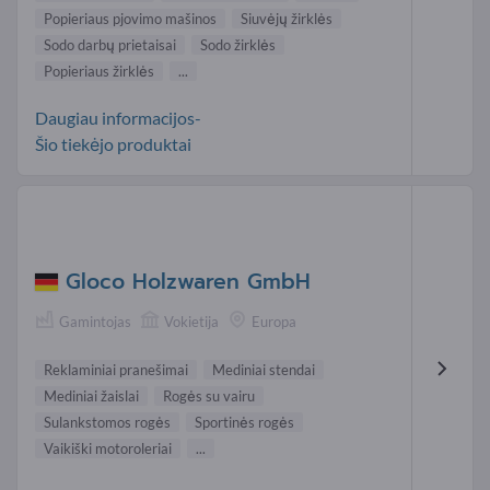
Popieriaus pjovimo mašinos
Siuvėjų žirklės
Sodo darbų prietaisai
Sodo žirklės
Popieriaus žirklės
...
Daugiau informacijos-
Šio tiekėjo produktai
Gloco Holzwaren GmbH
Gamintojas
Vokietija
Europa
Reklaminiai pranešimai
Mediniai stendai
Mediniai žaislai
Rogės su vairu
Sulankstomos rogės
Sportinės rogės
Vaikiški motoroleriai
...