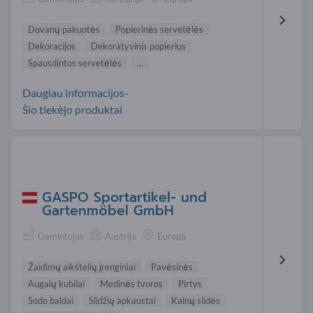
Dovanų pakuotės
Popierinės servetėlės
Dekoracijos
Dekoratyvinis popierius
Spausdintos servetėlės
...
Daugiau informacijos-
Šio tiekėjo produktai
GASPO Sportartikel- und
Gartenmöbel GmbH
Gamintojas
Austrija
Europa
Žaidimų aikštelių įrenginiai
Pavėsinės
Augalų kubilai
Medinės tvoros
Pirtys
Sodo baldai
Slidžių apkaustai
Kalnų slidės