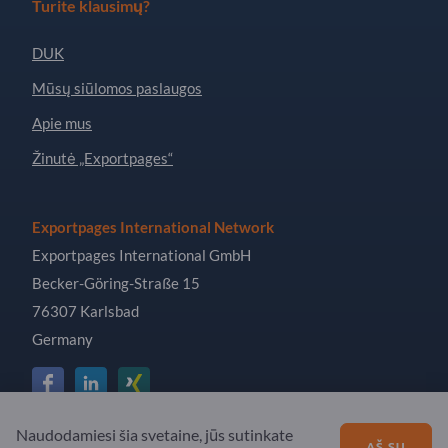
Turite klausimų?
DUK
Mūsų siūlomos paslaugos
Apie mus
Žinutė „Exportpages“
Exportpages International Network
Exportpages International GmbH
Becker-Göring-Straße 15
76307 Karlsbad
Germany
Naudodamiesi šia svetaine, jūs sutinkate
Copyright © 2026 Exportpages International GmbH. All
AŠ SU