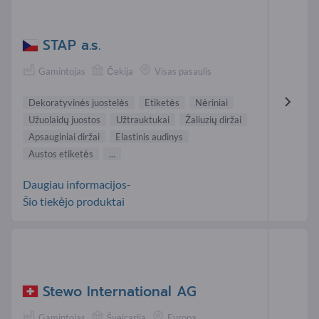
STAP a.s.
Gamintojas
Čekija
Visas pasaulis
Dekoratyvinės juostelės
Etiketės
Nėriniai
Užuolaidų juostos
Užtrauktukai
Žaliuzių diržai
Apsauginiai diržai
Elastinis audinys
Austos etiketės
...
Daugiau informacijos-
Šio tiekėjo produktai
Stewo International AG
Gamintojas
Šveicarija
Europa