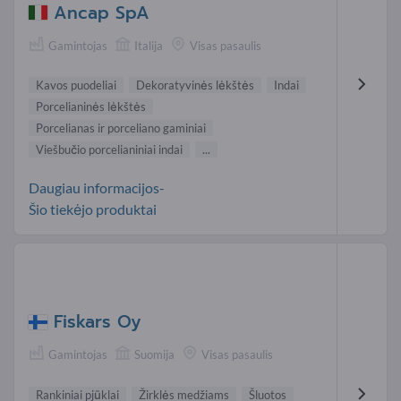
Ancap SpA
Gamintojas
Italija
Visas pasaulis
Kavos puodeliai
Dekoratyvinės lėkštės
Indai
Porcelianinės lėkštės
Porcelianas ir porceliano gaminiai
Viešbučio porcelianiniai indai
...
Daugiau informacijos-
Šio tiekėjo produktai
Fiskars Oy
Gamintojas
Suomija
Visas pasaulis
Rankiniai pjūklai
Žirklės medžiams
Šluotos