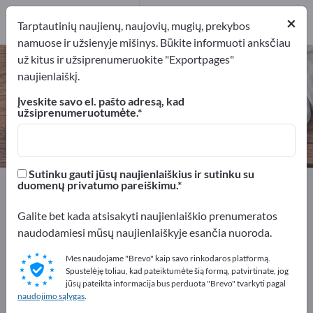
11
×
Gamintojai
11
Tarptautinių naujienų, naujovių, mugių, prekybos
namuose ir užsienyje mišinys. Būkite informuoti anksčiau
už kitus ir užsiprenumeruokite "Exportpages"
Vakarėlių reikmenys – raskite
naujienlaiškį.
gamintojus ir tiekėjus
Įveskite savo el. pašto adresą, kad
užsiprenumeruotumėte.
Eksportuotojai
Gamintojai
11
11
Sutinku gauti jūsų naujienlaiškius ir sutinku su
Exportpages
Namai ir sodas
Vakarėlių reikmenys
duomenų privatumo pareiškimu.
Galite bet kada atsisakyti naujienlaiškio prenumeratos
Reklamuokitės nemokamai
naudodamiesi mūsų naujienlaiškyje esančia nuoroda.
Exportpages!
Mes naudojame "Brevo" kaip savo rinkodaros platformą.
Poreikiai – Pasiūlymai – Naudotos prekės – Verslo
Spustelėję toliau, kad pateiktumėte šią formą, patvirtinate, jog
kontaktai >> pradėkite čia
jūsų pateikta informacija bus perduota "Brevo" tvarkyti pagal
naudojimo sąlygas
.