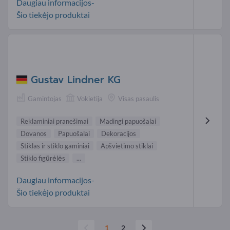
Daugiau informacijos-
Šio tiekėjo produktai
Gustav Lindner KG
Gamintojas
Vokietija
Visas pasaulis
Reklaminiai pranešimai
Madingi papuošalai
Dovanos
Papuošalai
Dekoracijos
Stiklas ir stiklo gaminiai
Apšvietimo stiklai
Stiklo figūrėlės
...
Daugiau informacijos-
Šio tiekėjo produktai
1
2