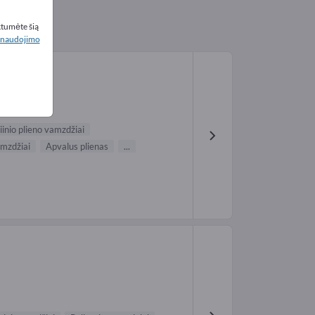
ktumėte šią
naudojimo
liinio plieno vamzdžiai
amzdžiai
Apvalus plienas
...