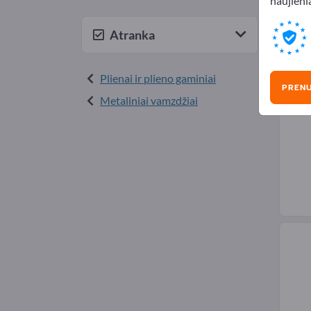
naujienl
Plie
Atranka
Plienai ir plieno gaminiai
PREN
Metaliniai vamzdžiai