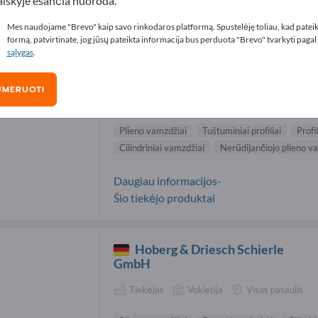
aiškyje esančia nuoroda.
no vamzdžiai tiekėjai (4)
Mes naudojame "Brevo" kaip savo rinkodaros platformą. Spustelėję toliau, kad patei
formą, patvirtinate, jog jūsų pateikta informacija bus perduota "Brevo" tvarkyti pagal
sąlygas
.
Stålrör AB
UMERUOTI
Gamintojas
Švedija
Visas pasaulis
Plieno vamzdžiai
Tuštuminiai profiliai
Profi
Cilindriniai vamzdžiai
Nerūdijančiojo plieno v
Daugiau informacijos-
Šio tiekėjo produktai
Hoberg & Driesch Schierle
GmbH
Tiekėjas
Vokietija
Visas pasaulis