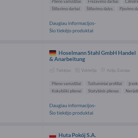
Plieno vamzdžiai
Frezavimo darbai
Cilindr
Šlifavimo darbai
Šlifavimo dalys
Pjovimo d
Daugiau informacijos-
Šio tiekėjo produktai
Hoselmann Stahl GmbH Handel
& Anarbeitung
Tiekėjas
Vokietija
Azija, Europa
Plieno vamzdžiai
Tuštuminiai profiliai
Įrank
Kokybiški plienai
Statybinis plienas
Nerūdij
Daugiau informacijos-
Šio tiekėjo produktai
Huta Pokój S.A.