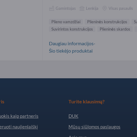
Gamintojas
Lenkija
Visas pasaulis
Plieno vamzdžiai
Plieninės konstrukcijos
S
Suvirintos konstrukcijos
Plieninės skardos
Daugiau informacijos-
Šio tiekėjo produktai
is
Turite klausimų?
okis kaip partneris
DUK
ruoti naujienlaiškį
Mūsų siūlomos paslaugos