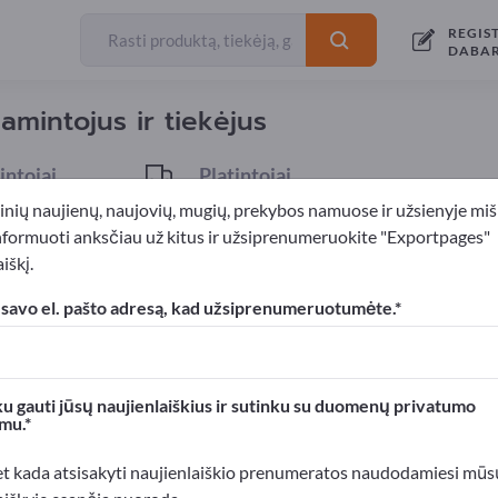
REGIS
Eksportuotojai
4
DABA
amintojus ir tiekėjus
ntojai
Platintojai
2
inių naujienų, naujovių, mugių, prekybos namuose ir užsienyje miš
nformuoti anksčiau už kitus ir užsiprenumeruokite "Exportpages"
iškį.
ir plieno gaminiai
Plieno vamzdžiai
 savo el. pašto adresą, kad užsiprenumeruotumėte.
xportpages!
rslo kontaktai >> pradėkite čia
u gauti jūsų naujienlaiškius ir sutinku su duomenų privatumo
mu.
roduktus Exportpages svetainėje.
mumą >> publikuokite čia
et kada atsisakyti naujienlaiškio prenumeratos naudodamiesi mūs