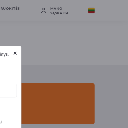
TRUOKITĖS
MANO
Gamintojai
2
Platintojai
2
R
SĄSKAITA
×
inys.
ų