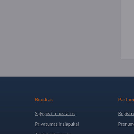
Bendras
Partner
Sąlygos ir nuostatos
Registru
Privatumas ir slapukai
Prenume