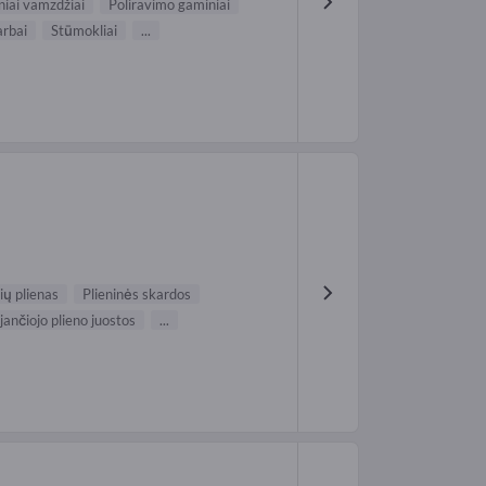
iniai vamzdžiai
Poliravimo gaminiai
arbai
Stūmokliai
...
ių plienas
Plieninės skardos
ančiojo plieno juostos
...