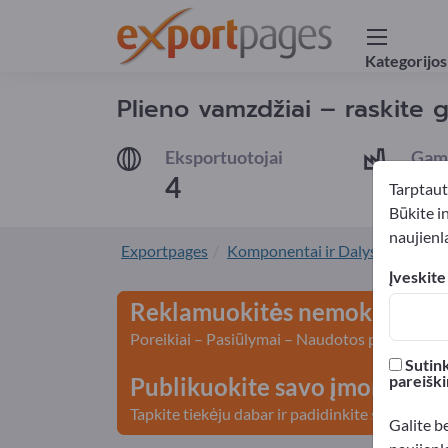
Kategorijos
Plieno vamzdžiai – raskite g
Eksportuotojai
Gami
4
2
Tarptaut
Būkite i
naujienla
Exportpages
Komponentai ir Dalys
Plienai 
Įveskite
Reklamuokitės nemokamai E
Poreikiai – Pasiūlymai – Naudotos prekės – Ve
Sutink
pareiški
Publikuokite savo įmonę ir p
Tapkite tiekėju dabar ir padidinkite savo žino
Galite b