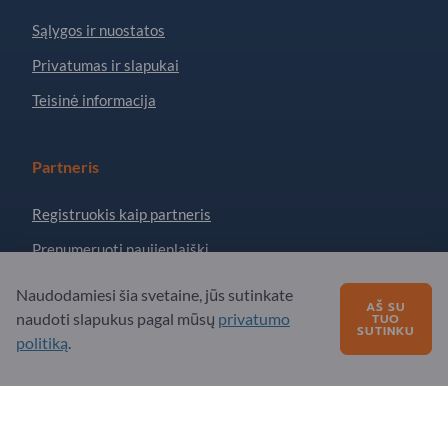
Sąlygos ir nuostatos
Privatumas ir slapukai
Teisinė informacija
Partneris
Registruokis kaip partneris
Prenumeruoti naujienlaiškį
Naudodamiesi šia svetaine, jūs sutinkate
AŠ SU
Turite klausimų?
naudoti slapukus pagal mūsų
privatumo
TUO
SUTINKU
politiką
.
DUK
Mūsų siūlomos paslaugos
Apie mus