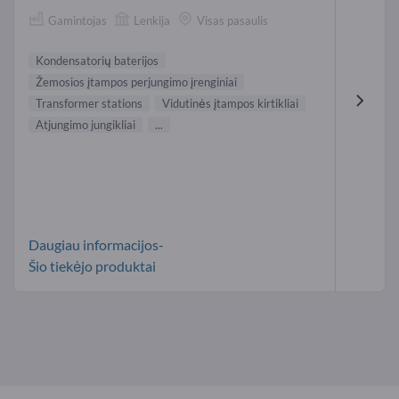
Gamintojas
Lenkija
Visas pasaulis
Kondensatorių baterijos
Žemosios įtampos perjungimo įrenginiai
Transformer stations
Vidutinės įtampos kirtikliai
Atjungimo jungikliai
...
Daugiau informacijos-
Šio tiekėjo produktai