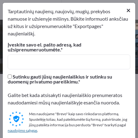
Gamintojai
1
×
Tarptautinių naujienų, naujovių, mugių, prekybos
namuose ir užsienyje mišinys. Būkite informuoti anksčiau
už kitus ir užsiprenumeruokite "Exportpages"
Kondensatorių baterijos – raskite
naujienlaiškį.
gamintojus ir tiekėjus
Įveskite savo el. pašto adresą, kad
užsiprenumeruotumėte.
Eksportuotojai
Gamintojai
1
1
Sutinku gauti jūsų naujienlaiškius ir sutinku su
Exportpages
Elektrotechnika
duomenų privatumo pareiškimu.
Akumuliatoriai ir baterijos
Kondensatorių baterijos
Galite bet kada atsisakyti naujienlaiškio prenumeratos
naudodamiesi mūsų naujienlaiškyje esančia nuoroda.
Reklamuokitės nemokamai
Exportpages!
Mes naudojame "Brevo" kaip savo rinkodaros platformą.
Spustelėję toliau, kad pateiktumėte šią formą, patvirtinate, jog
Poreikiai – Pasiūlymai – Naudotos prekės – Verslo
jūsų pateikta informacija bus perduota "Brevo" tvarkyti pagal
naudojimo sąlygas
.
kontaktai >> pradėkite čia