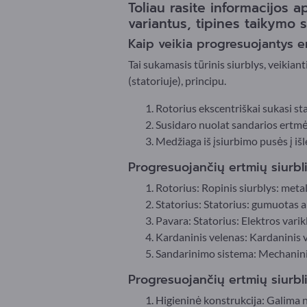
Toliau rasite informacijos a
variantus, tipines taikymo s
Kaip veikia progresuojantys ert
Tai sukamasis tūrinis siurblys, veiki
(statoriuje), principu.
Rotorius ekscentriškai sukasi sta
Susidaro nuolat sandarios ertmės, 
Medžiaga iš įsiurbimo pusės į iš
Progresuojančių ertmių siurbli
Rotorius: Ropinis siurblys: metal
Statorius: Statorius: gumuotas a
Pavara: Statorius: Elektros varik
Kardaninis velenas: Kardaninis v
Sandarinimo sistema: Mechanin
Progresuojančių ertmių siurblių
Higieninė konstrukcija: Galima n