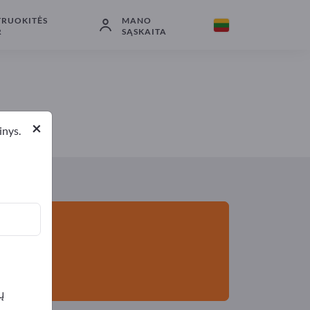
TRUOKITĖS
MANO
Eksportuotojai
2
Gamintojai
2
R
SĄSKAITA
×
inys.
ų