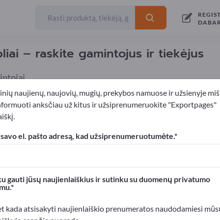
REGIS
DABA
bliai – raskite gamintojus ir tiekėjus
ntojai
inių naujienų, naujovių, mugių, prekybos namuose ir užsienyje miš
nformuoti anksčiau už kitus ir užsiprenumeruokite "Exportpages"
iškį.
i
Stumiamieji siurbliai
Ekscentriniai sraigtiniai siurbliai
 savo el. pašto adresą, kad užsiprenumeruotumėte.
xportpages!
rslo kontaktai >> pradėkite čia
u gauti jūsų naujienlaiškius ir sutinku su duomenų privatumo
mu.
roduktus Exportpages svetainėje.
mumą >> publikuokite čia
et kada atsisakyti naujienlaiškio prenumeratos naudodamiesi mūs