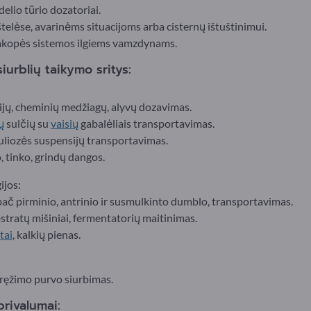
delio tūrio dozatoriai.
štelėse, avarinėms situacijoms arba cisternų ištuštinimui.
pakopės sistemos ilgiems vamzdynams.
iurblių taikymo sritys:
jų, cheminių medžiagų, alyvų dozavimas.
ų
sulčių su
vaisių
gabalėliais transportavimas.
iuliozės suspensijų transportavimas.
 tinko, grindų dangos.
ijos:
ač pirminio, antrinio ir susmulkinto dumblo, transportavimas.
stratų mišiniai, fermentatorių maitinimas.
tai
, kalkių pienas.
gręžimo purvo siurbimas.
privalumai: