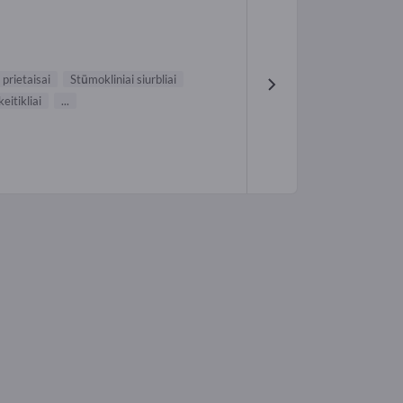
prietaisai
Stūmokliniai siurbliai
itikliai
...