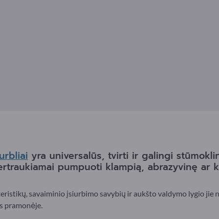
urbliai
yra universalūs, tvirti ir galingi stūmokli
pertraukiamai pumpuoti klampią, abrazyvinę ar ki
ristikų, savaiminio įsiurbimo savybių ir aukšto valdymo lygio jie 
os pramonėje.