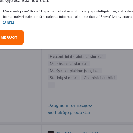
aiškyje esančia nuoroda.
entriniai sraigtiniai siurbliai tiekėjai (2
Mes naudojame "Brevo" kaip savo rinkodaros platformą. Spustelėję toliau, kad patei
formą, patvirtinate, jog jūsų pateikta informacija bus perduota "Brevo" tvarkyti pagal
sąlygas
.
FLUX-GERÄTE GmbH
UMERUOTI
Gamintojas
Vokietija
Visas pasaulis
Ekscentriniai sraigtiniai siurbliai
Membraniniai siurbliai
Maišymo ir plakimo įrenginiai
Statinių siurbliai
Cheminiai siurbliai
...
Daugiau informacijos-
Šio tiekėjo produktai