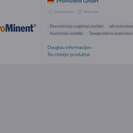
ProMinent GmbH
Gamintojas
Vokietija
Ekscentriniai sraigtiniai siurbliai
pH matavimo 
Išcentriniai siurbliai
Temperatūros matavimo ke
Daugiau informacijos-
Šio tiekėjo produktai