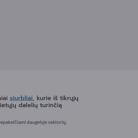
niai
siurbliai
, kurie iš tikrųjų
etųjų dalelių turinčią
nepakeičiami daugelyje sektorių,