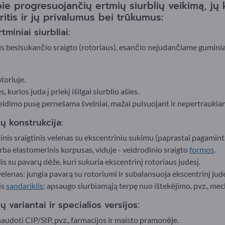
pie progresuojančių ertmių siurblių veikimą, jų k
ritis ir jų privalumus bei trūkumus:
miniai siurbliai:
antis besisukančio sraigto (rotoriaus), esančio nejudančiame gumi
toriuje.
kurios juda į priekį išilgai siurblio ašies.
leidimo pusę pernešama švelniai, mažai pulsuojant ir nepertraukia
ų konstrukcija:
inis sraigtinis velenas su ekscentriniu sukimu (paprastai pagaminta
rba elastomerinis korpusas, viduje - veidrodinio sraigto
formos
.
lis su pavarų dėže, kuri sukuria ekscentrinį rotoriaus judesį.
elenas: jungia pavarą su rotoriumi ir subalansuoja ekscentrinį jude
is
sandariklis
: apsaugo siurbiamąją terpę nuo ištekėjimo, pvz., me
 variantai ir specialios versijos:
audoti CIP/SIP, pvz., farmacijos ir maisto pramonėje.