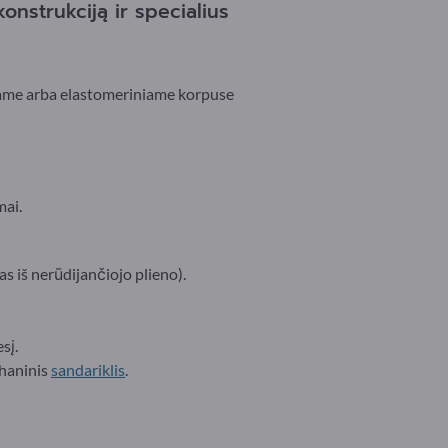
onstrukciją ir specialius
niame arba elastomeriniame korpuse
mai.
s iš nerūdijančiojo plieno).
sį.
chaninis
sandariklis
.