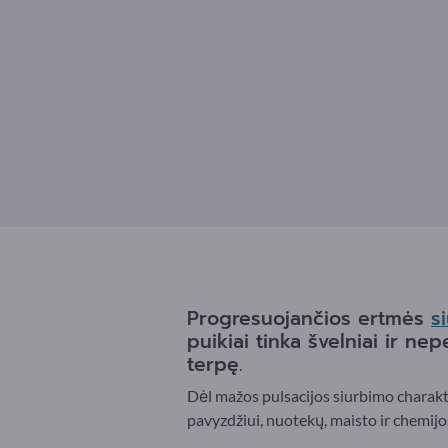
Progresuojančios ertmės
si
puikiai tinka švelniai ir ne
terpę.
Dėl mažos pulsacijos siurbimo charakte
pavyzdžiui, nuotekų, maisto ir chemij