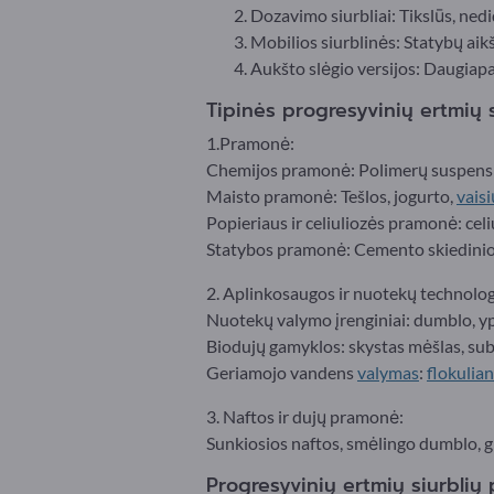
Dozavimo siurbliai: Tikslūs, nedi
Mobilios siurblinės: Statybų aik
Aukšto slėgio versijos: Daugia
Tipinės progresyvinių ertmių s
1.Pramonė:
Chemijos pramonė: Polimerų suspensi
Maisto pramonė: Tešlos, jogurto,
vaisi
Popieriaus ir celiuliozės pramonė: cel
Statybos pramonė: Cemento skiedinio,
2. Aplinkosaugos ir nuotekų technolog
Nuotekų valymo įrenginiai: dumblo, yp
Biodujų gamyklos: skystas mėšlas, sub
Geriamojo vandens
valymas
:
flokulian
3. Naftos ir dujų pramonė:
Sunkiosios naftos, smėlingo dumblo, 
Progresyvinių ertmių siurblių 