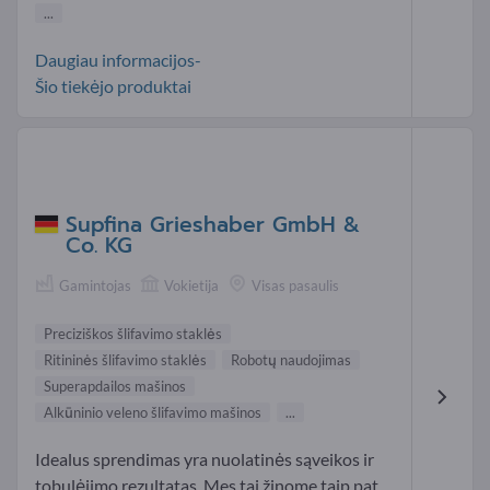
...
Daugiau informacijos-
Šio tiekėjo produktai
Supfina Grieshaber GmbH &
Co. KG
Gamintojas
Vokietija
Visas pasaulis
Preciziškos šlifavimo staklės
Ritininės šlifavimo staklės
Robotų naudojimas
Superapdailos mašinos
Alkūninio veleno šlifavimo mašinos
...
Idealus sprendimas yra nuolatinės sąveikos ir
tobulėjimo rezultatas. Mes tai žinome taip pat