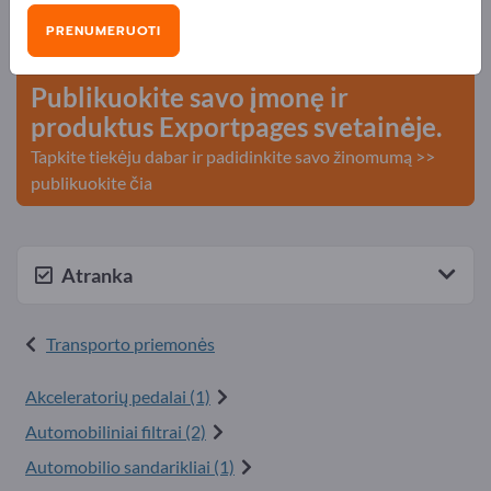
Poreikiai – Pasiūlymai – Naudotos prekės – Verslo
PRENUMERUOTI
kontaktai >> pradėkite čia
Publikuokite savo įmonę ir
produktus Exportpages svetainėje.
Tapkite tiekėju dabar ir padidinkite savo žinomumą >>
publikuokite čia
Atranka
Transporto priemonės
Akceleratorių pedalai (1)
Automobiliniai filtrai (2)
Automobilio sandarikliai (1)