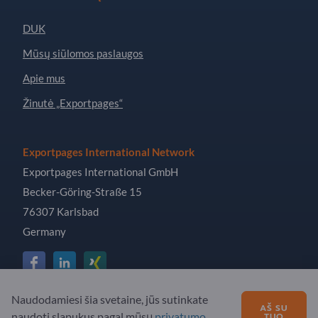
DUK
Mūsų siūlomos paslaugos
Apie mus
Žinutė „Exportpages“
Exportpages International Network
Exportpages International GmbH
Becker-Göring-Straße 15
76307 Karlsbad
Germany
Naudodamiesi šia svetaine, jūs sutinkate
Copyright © 2026 Exportpages International GmbH. All
AŠ SU
naudoti slapukus pagal mūsų
privatumo
TUO