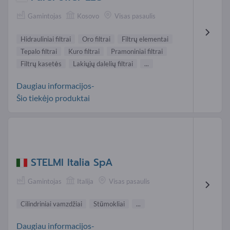
Gamintojas
Kosovo
Visas pasaulis
Hidrauliniai filtrai
Oro filtrai
Filtrų elementai
Tepalo filtrai
Kuro filtrai
Pramoniniai filtrai
Filtrų kasetės
Lakiųjų dalelių filtrai
...
Daugiau informacijos-
Šio tiekėjo produktai
STELMI Italia SpA
Gamintojas
Italija
Visas pasaulis
Cilindriniai vamzdžiai
Stūmokliai
...
Daugiau informacijos-