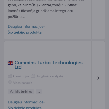
gerai, kaip ir mūsų klientai, todėl "Supfina"
įmonės filosofija grindžiama integruotu
požiūriu....
Daugiau informacijos-
Šio tiekėjo produktai
Cummins Turbo Technologies
Ltd
Gamintojas
Jungtinė Karalystė
Visas pasaulis
Variklio turbinos
...
Daugiau informacijos-
Šio tiekėjo produktai