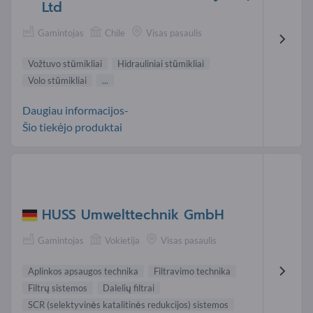
Ltd
Gamintojas
Chile
Visas pasaulis
Vožtuvo stūmikliai
Hidrauliniai stūmikliai
Volo stūmikliai
...
Daugiau informacijos-
Šio tiekėjo produktai
HUSS Umwelttechnik GmbH
Gamintojas
Vokietija
Visas pasaulis
Aplinkos apsaugos technika
Filtravimo technika
Filtrų sistemos
Dalelių filtrai
SCR (selektyvinės katalitinės redukcijos) sistemos