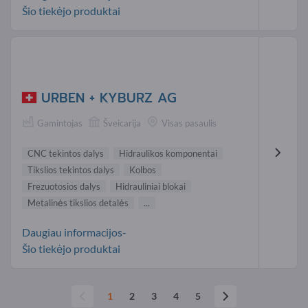
Šio tiekėjo produktai
URBEN + KYBURZ AG
Gamintojas
Šveicarija
Visas pasaulis
CNC tekintos dalys
Hidraulikos komponentai
Tikslios tekintos dalys
Kolbos
Frezuotosios dalys
Hidrauliniai blokai
Metalinės tikslios detalės
...
Daugiau informacijos-
Šio tiekėjo produktai
1
2
3
4
5