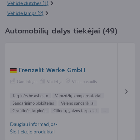
Vehicle clutches (1)
Vehicle lamps (2)
Automobilių dalys tiekėjai (49)
Frenzelit Werke GmbH
Gamintojas
Vokietija
Visas pasaulis
Tarpinės be asbesto
Vamzdžių kompensatoriai
Sandarinimo plokštelės
Veleno sandarikliai
Grafitinės tarpinės
Cilindrų galvos tarpikliai
...
Daugiau informacijos-
Šio tiekėjo produktai