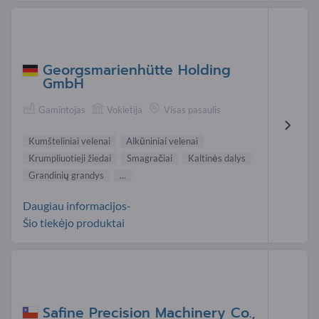
Georgsmarienhütte Holding
GmbH
Gamintojas
Vokietija
Visas pasaulis
Kumšteliniai velenai
Alkūniniai velenai
Krumpliuotieji žiedai
Smagračiai
Kaltinės dalys
Grandinių grandys
...
Daugiau informacijos-
Šio tiekėjo produktai
Safine Precision Machinery Co.,