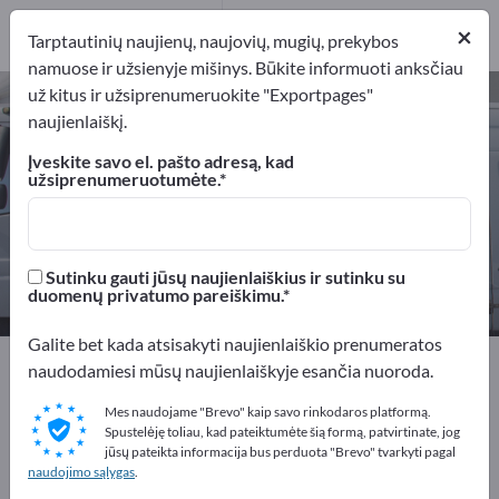
Platintojai
3
×
Tarptautinių naujienų, naujovių, mugių, prekybos
namuose ir užsienyje mišinys. Būkite informuoti anksčiau
už kitus ir užsiprenumeruokite "Exportpages"
Automobilių dalys – raskite
naujienlaiškį.
gamintojus ir tiekėjus
Įveskite savo el. pašto adresą, kad
užsiprenumeruotumėte.
Eksportuotojai
Gamintojai
49
46
Platintojai
Sutinku gauti jūsų naujienlaiškius ir sutinku su
3
duomenų privatumo pareiškimu.
Galite bet kada atsisakyti naujienlaiškio prenumeratos
Exportpages
Transporto priemonės
naudodamiesi mūsų naujienlaiškyje esančia nuoroda.
Automobilių dalys
Mes naudojame "Brevo" kaip savo rinkodaros platformą.
Spustelėję toliau, kad pateiktumėte šią formą, patvirtinate, jog
Reklamuokitės nemokamai
jūsų pateikta informacija bus perduota "Brevo" tvarkyti pagal
naudojimo sąlygas
.
Exportpages!