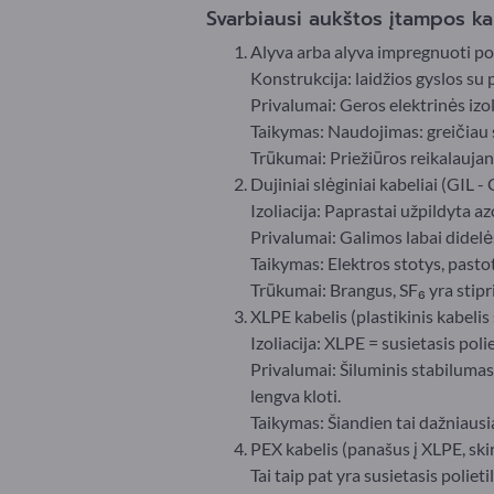
Svarbiausi aukštos įtampos kab
Alyva arba alyva impregnuoti popi
Konstrukcija: laidžios gyslos su 
Privalumai: Geros elektrinės izol
Taikymas: Naudojimas: greičiau 
Trūkumai: Priežiūros reikalauja
Dujiniai slėginiai kabeliai (GIL -
Izoliacija: Paprastai užpildyta a
Privalumai: Galimos labai didel
Taikymas: Elektros stotys, pasto
Trūkumai: Brangus, SF₆ yra stipr
XLPE kabelis (plastikinis kabelis 
Izoliacija: XLPE = susietasis pol
Privalumai: Šiluminis stabilumas
lengva kloti.
Taikymas: Šiandien tai dažniaus
PEX kabelis (panašus į XLPE, ski
Tai taip pat yra susietasis polieti