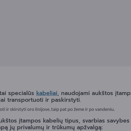
tai specialūs
kabeliai
, naudojami aukštos įtamp
i transportuoti ir paskirstyti.
i ir skirstyti oro linijose, taip pat po žeme ir po vandeniu.
ukštos įtampos kabelių tipus, svarbias savybes i
umpą jų privalumų ir trūkumų apžvalgą: