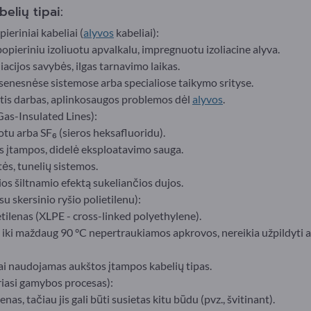
elių tipai:
eriniai kabeliai (
alyvos
kabeliai):
popieriniu izoliuotu apvalkalu, impregnuotu izoliacine alyva.
iacijos savybės, ilgas tarnavimo laikas.
senesnėse sistemose arba specialiose taikymo srityse.
ntis darbas, aplinkosaugos problemos dėl
alyvos
.
 Gas-Insulated Lines):
zotu arba SF₆ (sieros heksafluoridu).
ės įtampos, didelė eksploatavimo sauga.
tės, tunelių sistemos.
ios šiltnamio efektą sukeliančios dujos.
su skersinio ryšio polietilenu):
ietilenas (XLPE - cross-linked polyethylene).
 iki maždaug 90 °C nepertraukiamos apkrovos, nereikia užpildyti al
iai naudojamas aukštos įtampos kabelių tipas.
riasi gamybos procesas):
lenas, tačiau jis gali būti susietas kitu būdu (pvz., švitinant).