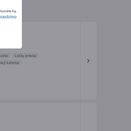
ktumėte šią
naudojimo
aidai
Laidų priedai
ieji kabeliai