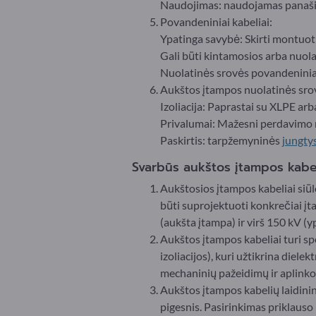
Naudojimas: naudojamas panašiai
Povandeniniai kabeliai:
Ypatinga savybė: Skirti montuoti 
Gali būti kintamosios arba nuola
Nuolatinės srovės povandeniniai
Aukštos įtampos nuolatinės sro
Izoliacija: Paprastai su XLPE arba
Privalumai: Mažesni perdavimo n
Paskirtis: tarpžemyninės
jungty
Svarbūs aukštos įtampos kabel
Aukštosios įtampos kabeliai siūl
būti suprojektuoti konkrečiai įta
(aukšta įtampa) ir virš 150 kV (
Aukštos įtampos kabeliai turi spe
izoliacijos), kuri užtikrina diel
mechaninių pažeidimų ir aplinko
Aukštos įtampos kabelių laidinin
pigesnis. Pasirinkimas priklaus