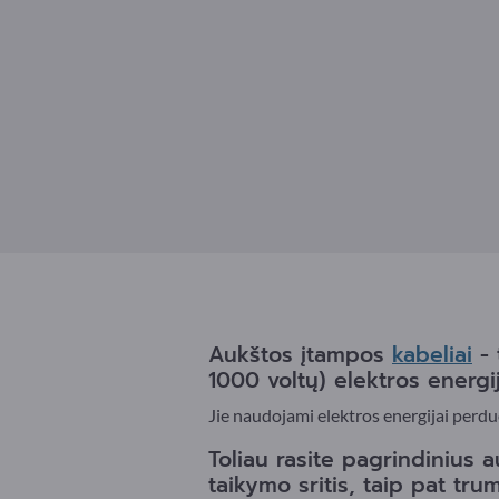
Aukštos įtampos
kabeliai
- 
1000 voltų) elektros energija
Jie naudojami elektros energijai perduot
Toliau rasite pagrindinius a
taikymo sritis, taip pat tr