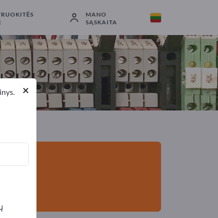
TRUOKITĖS
MANO
Eksportuotojai
3
Gamintojai
3
R
SĄSKAITA
×
inys.
ų