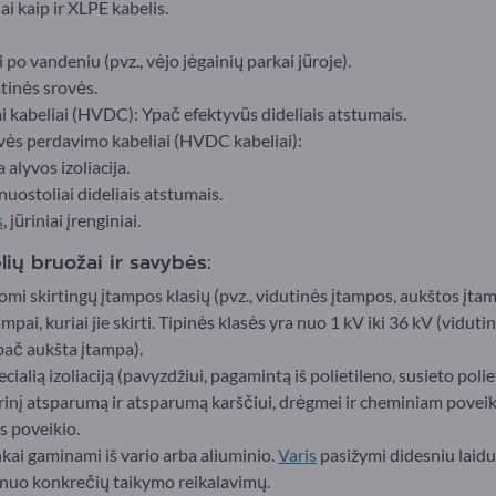
 kaip ir XLPE kabelis.
po vandeniu (pvz., vėjo jėgainių parkai jūroje).
tinės srovės.
 kabeliai (HVDC): Ypač efektyvūs dideliais atstumais.
vės perdavimo kabeliai (HVDC kabeliai):
 alyvos izoliacija.
uostoliai dideliais atstumais.
s
, jūriniai įrenginiai.
ių bruožai ir savybės:
omi skirtingų įtampos klasių (pvz., vidutinės įtampos, aukštos įtam
mpai, kuriai jie skirti. Tipinės klasės yra nuo 1 kV iki 36 kV (vidut
ypač aukšta įtampa).
cialią izoliaciją (pavyzdžiui, pagamintą iš polietileno, susieto pol
ektrinį atsparumą ir atsparumą karščiui, drėgmei ir cheminiam povei
s poveikio.
kai gaminami iš vario arba aliuminio.
Varis
pasižymi didesniu laid
o nuo konkrečių taikymo reikalavimų.