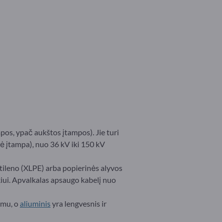
pos, ypač aukštos įtampos). Jie turi
inė įtampa), nuo 36 kV iki 150 kV
ietileno (XLPE) arba popierinės alyvos
kiui. Apvalkalas apsaugo kabelį nuo
umu, o
aliuminis
yra lengvesnis ir