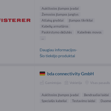
Aukštosios įtampos įvadai
Žemosios įtampos jungtys
Atšakų gnybtai
Įtampos tikrikliai
Kabelių armatūros
Paskirstymo dėžutės
Kabelinės movos
...
Daugiau informacijos-
Šio tiekėjo produktai
bda connectivity GmbH
Gamintojas
Vokietija
Visas pasaulis
Aukštosios įtampos įvadai
Bendraašiai laidai
Specialūs kabeliai
Testavimo laidai
Duomen