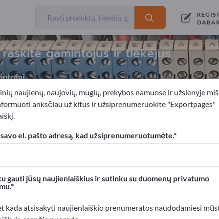
REGIS
DABA
raskite gamintojus ir tiekėjus
ntojai
inių naujienų, naujovių, mugių, prekybos namuose ir užsienyje miš
nformuoti anksčiau už kitus ir užsiprenumeruokite "Exportpages"
iškį.
dai
Jėgos kabeliai
Aukštosios įtampos įvadai
 savo el. pašto adresą, kad užsiprenumeruotumėte.
xportpages!
rslo kontaktai >> pradėkite čia
u gauti jūsų naujienlaiškius ir sutinku su duomenų privatumo
mu.
roduktus Exportpages svetainėje.
mumą >> publikuokite čia
et kada atsisakyti naujienlaiškio prenumeratos naudodamiesi mūs