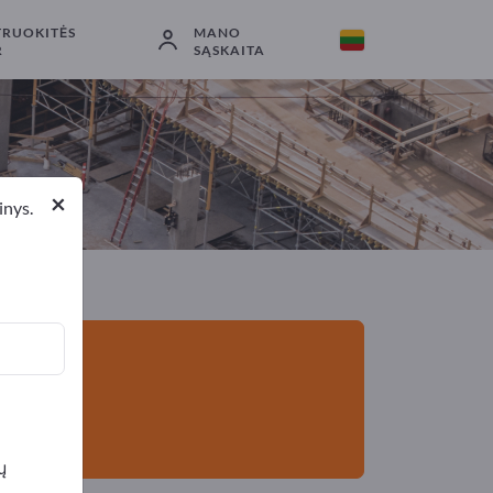
TRUOKITĖS
MANO
Eksportuotojai
1
Gamintojai
1
R
SĄSKAITA
×
inys.
ų