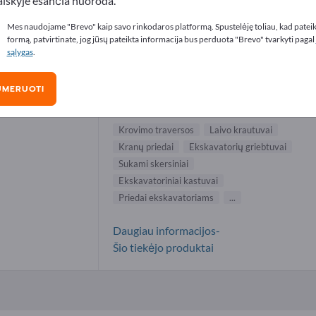
aiškyje esančia nuoroda.
auliniai ekskavatoriai tiekėjai (1)
Mes naudojame "Brevo" kaip savo rinkodaros platformą. Spustelėję toliau, kad patei
formą, patvirtinate, jog jūsų pateikta informacija bus perduota "Brevo" tvarkyti pagal
sąlygas
.
Orts GmbH Maschinenfabrik
UMERUOTI
Gamintojas
Vokietija
Visas pasaulis
Krovimo traversos
Laivo krautuvai
Kranų priedai
Ekskavatorių griebtuvai
Sukami skersiniai
Ekskavatoriniai kastuvai
Priedai ekskavatoriams
...
Daugiau informacijos-
Šio tiekėjo produktai