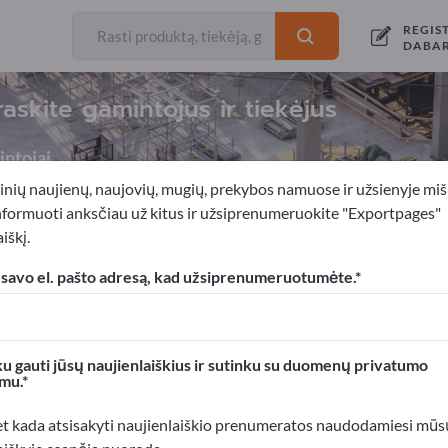
REGIS
DABA
raskite gamintojus ir tiekėjus
ntojai
inių naujienų, naujovių, mugių, prekybos namuose ir užsienyje miš
nformuoti anksčiau už kitus ir užsiprenumeruokite "Exportpages"
iškį.
Kelių tiesimo technika
Hidrauliniai ekskavatoriai
 savo el. pašto adresą, kad užsiprenumeruotumėte.
xportpages!
rslo kontaktai >> pradėkite čia
u gauti jūsų naujienlaiškius ir sutinku su duomenų privatumo
mu.
roduktus Exportpages svetainėje.
mumą >> publikuokite čia
et kada atsisakyti naujienlaiškio prenumeratos naudodamiesi mūs