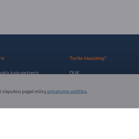
is
Turite klausimų?
okis kaip partneris
DUK
ruoti naujienlaiškį
Mūsų siūlomos paslaugos
ti slapukus pagal mūsų
privatumo politiką
.
Apie mus
Žinutė „Exportpages“
. All Rights Reserved.