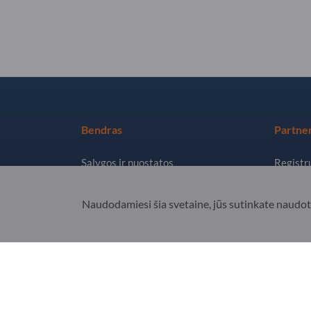
Bendras
Partner
Sąlygos ir nuostatos
Registru
Privatumas ir slapukai
Prenume
Naudodamiesi šia svetaine, jūs sutinkate naudo
Teisinė informacija
Copyright © 2026 Exportpages International GmbH