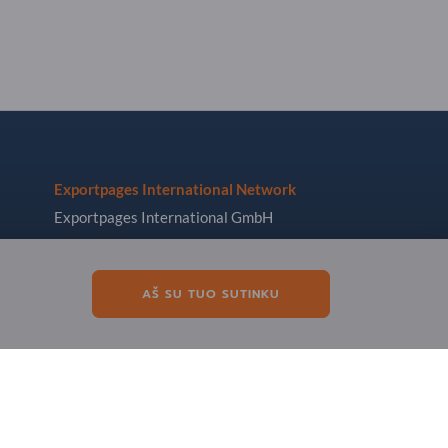
Exportpages International Network
Exportpages International GmbH
Becker-Göring-Straße 15
76307 Karlsbad
AŠ SU TUO SUTINKU
Germany