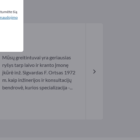
ktumėte šią
naudojimo
Mūsų greitintuvai yra geriausias
ryšys tarp laivo ir kranto Įmonę
įkūrė inž. Sigvardas F. Ortsas 1972
m. kaip inžinerijos ir konsultacijų
bendrovė, kurios specializacija -...