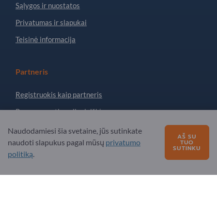
Sąlygos ir nuostatos
Privatumas ir slapukai
Teisinė informacija
Partneris
Registruokis kaip partneris
Prenumeruoti naujienlaiškį
Naudodamiesi šia svetaine, jūs sutinkate
AŠ SU
naudoti slapukus pagal mūsų
privatumo
TUO
Turite klausimų?
SUTINKU
politiką
.
DUK
Mūsų siūlomos paslaugos
Apie mus