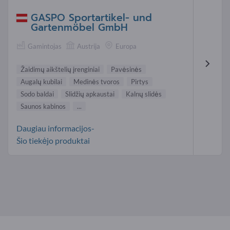
GASPO Sportartikel- und
Gartenmöbel GmbH
Gamintojas
Austrija
Europa
Žaidimų aikštelių įrenginiai
Pavėsinės
Augalų kubilai
Medinės tvoros
Pirtys
Sodo baldai
Slidžių apkaustai
Kalnų slidės
Saunos kabinos
...
Daugiau informacijos-
Šio tiekėjo produktai