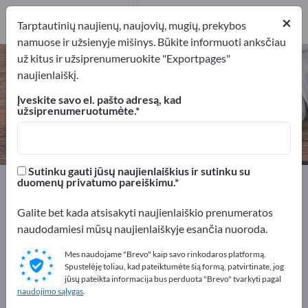
1
×
Gamintojai
1
Tarptautinių naujienų, naujovių, mugių, prekybos
namuose ir užsienyje mišinys. Būkite informuoti anksčiau
už kitus ir užsiprenumeruokite "Exportpages"
Vakarėlių palapinės – raskite
naujienlaiškį.
gamintojus ir tiekėjus
Įveskite savo el. pašto adresą, kad
užsiprenumeruotumėte.
Eksportuotojai
Gamintojai
1
1
Sutinku gauti jūsų naujienlaiškius ir sutinku su
Exportpages
Namai ir sodas
Vakarėlių reikmenys
duomenų privatumo pareiškimu.
Vakarėlių palapinės
Galite bet kada atsisakyti naujienlaiškio prenumeratos
naudodamiesi mūsų naujienlaiškyje esančia nuoroda.
Reklamuokitės nemokamai
Exportpages!
Mes naudojame "Brevo" kaip savo rinkodaros platformą.
Spustelėję toliau, kad pateiktumėte šią formą, patvirtinate, jog
Poreikiai – Pasiūlymai – Naudotos prekės – Verslo
jūsų pateikta informacija bus perduota "Brevo" tvarkyti pagal
naudojimo sąlygas
.
kontaktai >> pradėkite čia