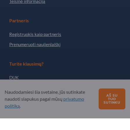
Teisinė informacija
Partneris
Registruokis kaip partneris
Prenumeruoti naujienlaiškį
Turite klausimų?
DUK
Mūsų siūlomos paslaugos
Naudodamiesi šia svetaine, jūs sutinkate
AŠ SU
Apie mus
naudoti slapukus pagal mūsų
privatumo
TUO
SUTINKU
politiką
.
Žinutė „Exportpages“
Exportpages International Network