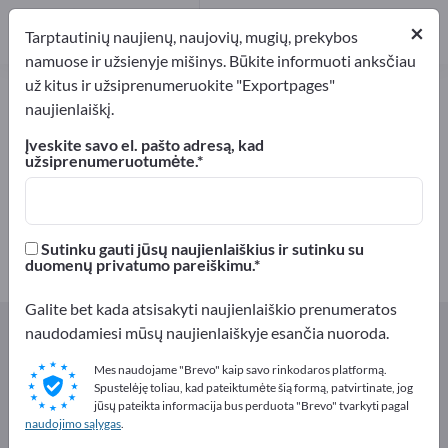
Gamintojai
1
×
Tarptautinių naujienų, naujovių, mugių, prekybos
Platintojai
1
namuose ir užsienyje mišinys. Būkite informuoti anksčiau
už kitus ir užsiprenumeruokite "Exportpages"
Lukšto briaunos – raskite
naujienlaiškį.
gamintojus ir tiekėjus
Įveskite savo el. pašto adresą, kad
užsiprenumeruotumėte.
Eksportuotojai
Gamintojai
2
1
Platintojai
Sutinku gauti jūsų naujienlaiškius ir sutinku su
1
duomenų privatumo pareiškimu.
Galite bet kada atsisakyti naujienlaiškio prenumeratos
Exportpages
Komponentai ir Dalys
Baldų dalys
naudodamiesi mūsų naujienlaiškyje esančia nuoroda.
Lukšto briaunos
Mes naudojame "Brevo" kaip savo rinkodaros platformą.
Spustelėję toliau, kad pateiktumėte šią formą, patvirtinate, jog
Reklamuokitės nemokamai
jūsų pateikta informacija bus perduota "Brevo" tvarkyti pagal
naudojimo sąlygas
.
Exportpages!