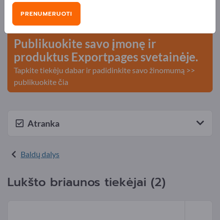
Poreikiai – Pasiūlymai – Naudotos prekės – Verslo
PRENUMERUOTI
kontaktai >> pradėkite čia
Publikuokite savo įmonę ir
produktus Exportpages svetainėje.
Tapkite tiekėju dabar ir padidinkite savo žinomumą >>
publikuokite čia
Atranka
Baldų dalys
Lukšto briaunos tiekėjai (2)