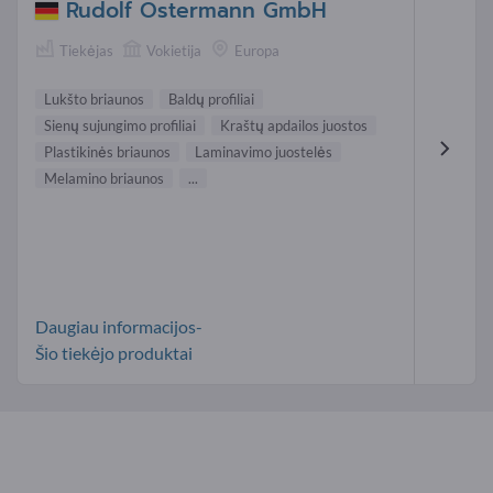
Rudolf Ostermann GmbH
Tiekėjas
Vokietija
Europa
Lukšto briaunos
Baldų profiliai
Sienų sujungimo profiliai
Kraštų apdailos juostos
Plastikinės briaunos
Laminavimo juostelės
Melamino briaunos
...
Daugiau informacijos-
Šio tiekėjo produktai