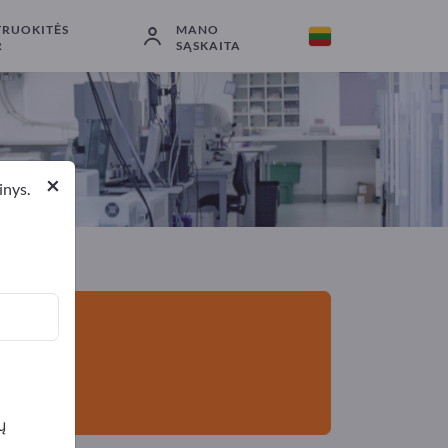
TRUOKITĖS
MANO
Eksportuotojai
1
Gamintojai
1
R
SĄSKAITA
×
inys.
ų