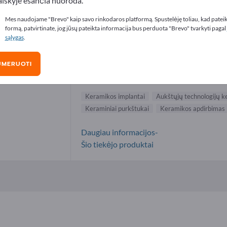
aiškyje esančia nuoroda.
mikos implantai tiekėjai (1)
Mes naudojame "Brevo" kaip savo rinkodaros platformą. Spustelėję toliau, kad patei
formą, patvirtinate, jog jūsų pateikta informacija bus perduota "Brevo" tvarkyti pagal
sąlygas
.
Ceramaret Meissen GmbH
UMERUOTI
Gamintojas
Vokietija
Visas pasaulis
Keramikos implantai
Aukštųjų technologijų 
Keraminiai purkštukai
Keramikos apdirbimas
Daugiau informacijos-
Šio tiekėjo produktai