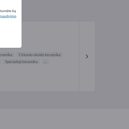
ktumėte šią
naudojimo
keramika
Cirkonio oksido keramika
Specialioji keramika
...