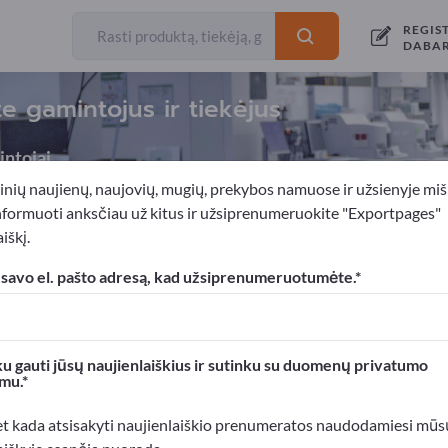
REGIS
DABA
e gamintojus ir tiekėjus
ntojai
inių naujienų, naujovių, mugių, prekybos namuose ir užsienyje miš
nformuoti anksčiau už kitus ir užsiprenumeruokite "Exportpages"
iškį.
ka
Implantatai ir protezai
Keramikos implantai
 savo el. pašto adresą, kad užsiprenumeruotumėte.
xportpages!
rslo kontaktai >> pradėkite čia
u gauti jūsų naujienlaiškius ir sutinku su duomenų privatumo
mu.
roduktus Exportpages svetainėje.
mumą >> publikuokite čia
et kada atsisakyti naujienlaiškio prenumeratos naudodamiesi mūs