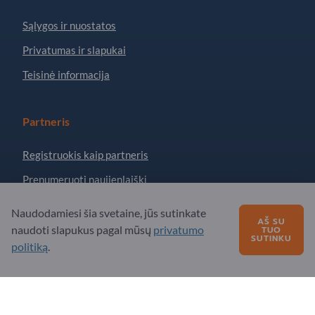
Sąlygos ir nuostatos
Privatumas ir slapukai
Teisinė informacija
Partneris
Registruokis kaip partneris
Prenumeruoti naujienlaiškį
Naudodamiesi šia svetaine, jūs sutinkate
AŠ SU
Turite klausimų?
naudoti slapukus pagal mūsų
privatumo
TUO
SUTINKU
politiką
.
DUK
Mūsų siūlomos paslaugos
Apie mus