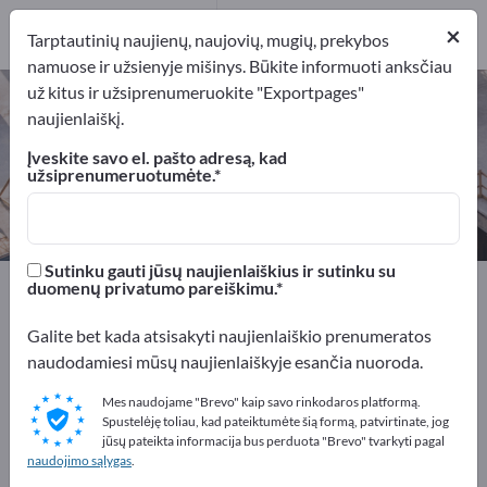
1
×
Gamintojai
1
Tarptautinių naujienų, naujovių, mugių, prekybos
namuose ir užsienyje mišinys. Būkite informuoti anksčiau
už kitus ir užsiprenumeruokite "Exportpages"
Arklidžių langai – raskite
naujienlaiškį.
gamintojus ir tiekėjus
Įveskite savo el. pašto adresą, kad
užsiprenumeruotumėte.
Eksportuotojai
Gamintojai
1
1
Sutinku gauti jūsų naujienlaiškius ir sutinku su
Exportpages
Žemės ir miškų ūkis
Tvartų įranga
duomenų privatumo pareiškimu.
Arklidžių langai
Galite bet kada atsisakyti naujienlaiškio prenumeratos
naudodamiesi mūsų naujienlaiškyje esančia nuoroda.
Reklamuokitės nemokamai
Exportpages!
Mes naudojame "Brevo" kaip savo rinkodaros platformą.
Spustelėję toliau, kad pateiktumėte šią formą, patvirtinate, jog
Poreikiai – Pasiūlymai – Naudotos prekės – Verslo
jūsų pateikta informacija bus perduota "Brevo" tvarkyti pagal
naudojimo sąlygas
.
kontaktai >> pradėkite čia