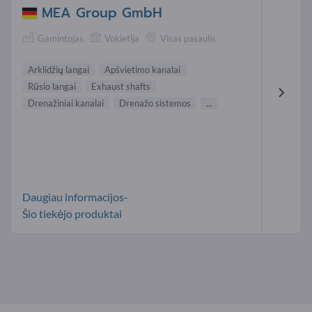
MEA Group GmbH
Gamintojas
Vokietija
Visas pasaulis
Arklidžių langai
Apšvietimo kanalai
Rūsio langai
Exhaust shafts
Drenažiniai kanalai
Drenažo sistemos
...
Daugiau informacijos-
Šio tiekėjo produktai