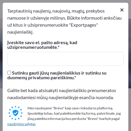
Gamintojai
16
Platintojai
2
×
Tarptautinių naujienų, naujovių, mugių, prekybos
namuose ir užsienyje mišinys. Būkite informuoti anksčiau
už kitus ir užsiprenumeruokite "Exportpages"
Neorganiniai chemikalai – raskite
naujienlaiškį.
gamintojus ir tiekėjus
Įveskite savo el. pašto adresą, kad
užsiprenumeruotumėte.
Eksportuotojai
Gamintojai
18
16
Platintojai
Sutinku gauti jūsų naujienlaiškius ir sutinku su
2
duomenų privatumo pareiškimu.
Galite bet kada atsisakyti naujienlaiškio prenumeratos
Exportpages
Chemija ir farmacija
naudodamiesi mūsų naujienlaiškyje esančia nuoroda.
Neorganiniai chemikalai
Neorganiniai chemikalai
Mes naudojame "Brevo" kaip savo rinkodaros platformą.
Spustelėję toliau, kad pateiktumėte šią formą, patvirtinate, jog
Reklamuokitės nemokamai
jūsų pateikta informacija bus perduota "Brevo" tvarkyti pagal
naudojimo sąlygas
.
Exportpages!