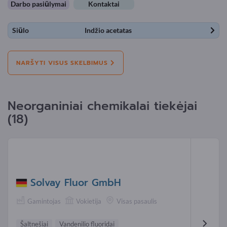
Darbo pasiūlymai
Kontaktai
Siūlo
Indžio acetatas
NARŠYTI VISUS SKELBIMUS
Neorganiniai chemikalai tiekėjai
(18)
Solvay Fluor GmbH
Gamintojas
Vokietija
Visas pasaulis
Šaltnešiai
Vandenilio fluoridai