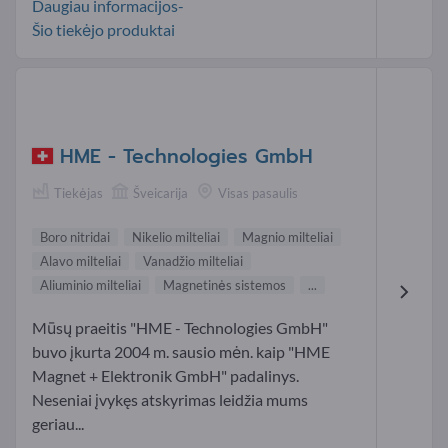
Daugiau informacijos-
Šio tiekėjo produktai
HME - Technologies GmbH
Tiekėjas
Šveicarija
Visas pasaulis
Boro nitridai
Nikelio milteliai
Magnio milteliai
Alavo milteliai
Vanadžio milteliai
Aliuminio milteliai
Magnetinės sistemos
...
Mūsų praeitis "HME - Technologies GmbH"
buvo įkurta 2004 m. sausio mėn. kaip "HME
Magnet + Elektronik GmbH" padalinys.
Neseniai įvykęs atskyrimas leidžia mums
geriau...