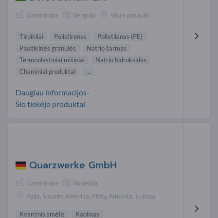
Gamintojas
Vengrija
Visas pasaulis
Tirpikliai
Polistirenas
Polietilenas (PE)
Plastikinės granulės
Natrio šarmas
Termoplastiniai mišiniai
Natrio hidroksidas
Cheminiai produktai
...
Daugiau informacijos-
Šio tiekėjo produktai
Quarzwerke GmbH
Gamintojas
Vokietija
Azija, Šiaurės Amerika, Pietų Amerika, Europa
Kvarcinis smėlis
Kaolinas