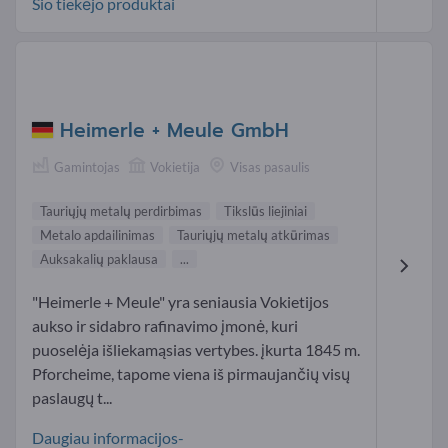
Šio tiekėjo produktai
Heimerle + Meule GmbH
Gamintojas
Vokietija
Visas pasaulis
Tauriųjų metalų perdirbimas
Tikslūs liejiniai
Metalo apdailinimas
Tauriųjų metalų atkūrimas
Auksakalių paklausa
...
"Heimerle + Meule" yra seniausia Vokietijos
aukso ir sidabro rafinavimo įmonė, kuri
puoselėja išliekamąsias vertybes. įkurta 1845 m.
Pforcheime, tapome viena iš pirmaujančių visų
paslaugų t...
Daugiau informacijos-