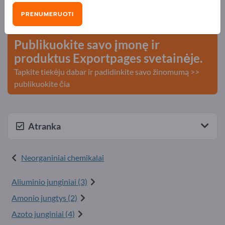
Poreikiai – Pasiūlymai – Naudotos prekės – Verslo
PRENUMERUOTI
kontaktai >> pradėkite čia
Publikuokite savo įmonę ir
produktus Exportpages svetainėje.
Tapkite tiekėju dabar ir padidinkite savo žinomumą >>
publikuokite čia
Atranka
Neorganiniai chemikalai
Aliuminio junginiai (3)
Amonio jungtys (2)
Azoto junginiai (4)