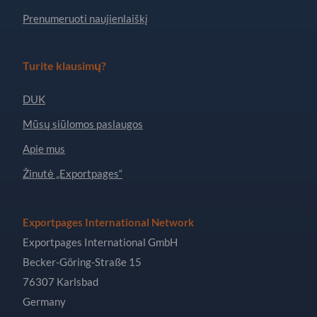
Prenumeruoti naujienlaiškį
Turite klausimų?
DUK
Mūsų siūlomos paslaugos
Apie mus
Žinutė „Exportpages“
Exportpages International Network
Exportpages International GmbH
Becker-Göring-Straße 15
76307 Karlsbad
Germany