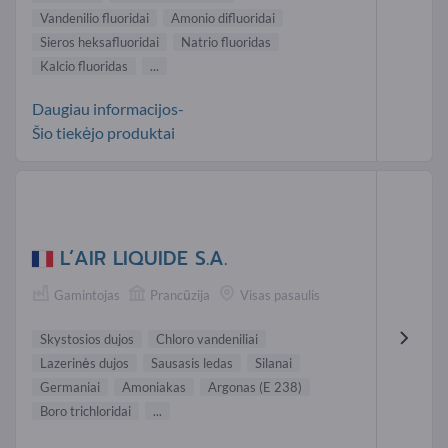
Vandenilio fluoridai
Amonio difluoridai
Sieros heksafluoridai
Natrio fluoridas
Kalcio fluoridas
...
Daugiau informacijos-
Šio tiekėjo produktai
L’AIR LIQUIDE S.A.
Gamintojas
Prancūzija
Visas pasaulis
Skystosios dujos
Chloro vandeniliai
Lazerinės dujos
Sausasis ledas
Silanai
Germaniai
Amoniakas
Argonas (E 238)
Boro trichloridai
...