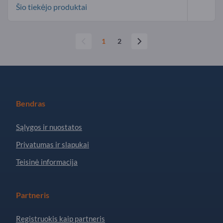
Šio tiekėjo produktai
1
2
Bendras
Sąlygos ir nuostatos
Privatumas ir slapukai
Teisinė informacija
Partneris
Registruokis kaip partneris