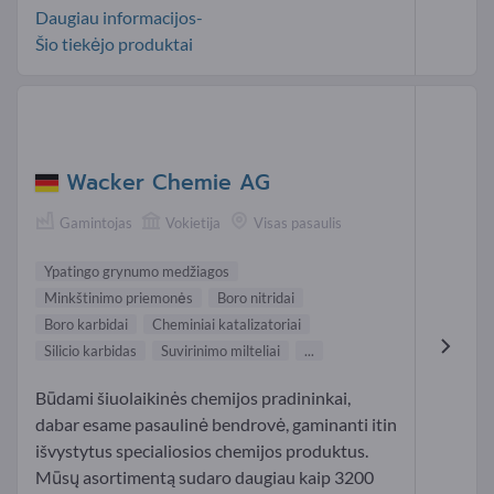
Daugiau informacijos-
Šio tiekėjo produktai
Wacker Chemie AG
Gamintojas
Vokietija
Visas pasaulis
Ypatingo grynumo medžiagos
Minkštinimo priemonės
Boro nitridai
Boro karbidai
Cheminiai katalizatoriai
Silicio karbidas
Suvirinimo milteliai
...
Būdami šiuolaikinės chemijos pradininkai,
dabar esame pasaulinė bendrovė, gaminanti itin
išvystytus specialiosios chemijos produktus.
Mūsų asortimentą sudaro daugiau kaip 3200