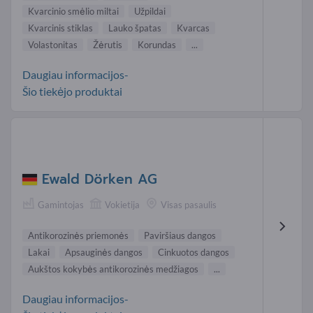
Kvarcinio smėlio miltai
Užpildai
Kvarcinis stiklas
Lauko špatas
Kvarcas
Volastonitas
Žėrutis
Korundas
...
Daugiau informacijos-
Šio tiekėjo produktai
Ewald Dörken AG
Gamintojas
Vokietija
Visas pasaulis
Antikorozinės priemonės
Paviršiaus dangos
Lakai
Apsauginės dangos
Cinkuotos dangos
Aukštos kokybės antikorozinės medžiagos
...
Daugiau informacijos-