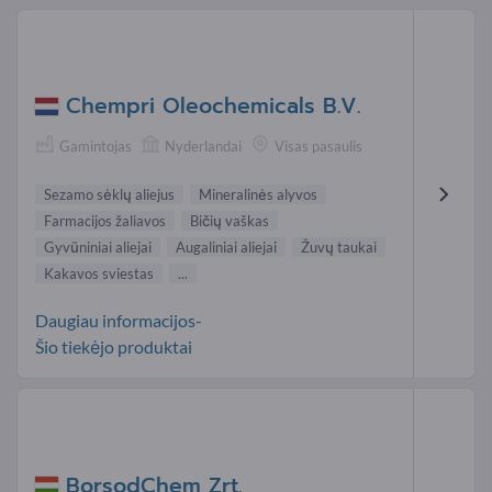
Chempri Oleochemicals B.V.
Gamintojas
Nyderlandai
Visas pasaulis
Sezamo sėklų aliejus
Mineralinės alyvos
Farmacijos žaliavos
Bičių vaškas
Gyvūniniai aliejai
Augaliniai aliejai
Žuvų taukai
Kakavos sviestas
...
Daugiau informacijos-
Šio tiekėjo produktai
BorsodChem Zrt.