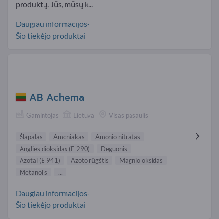
produktų. Jūs, mūsų k...
Daugiau informacijos-
Šio tiekėjo produktai
AB Achema
Gamintojas
Lietuva
Visas pasaulis
Šlapalas
Amoniakas
Amonio nitratas
Anglies dioksidas (E 290)
Deguonis
Azotai (E 941)
Azoto rūgštis
Magnio oksidas
Metanolis
...
Daugiau informacijos-
Šio tiekėjo produktai