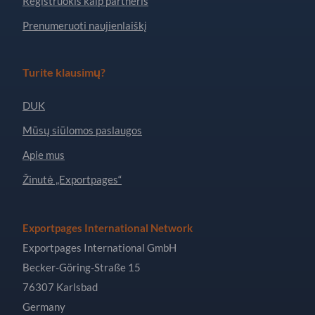
Registruokis kaip partneris
Prenumeruoti naujienlaiškį
Turite klausimų?
DUK
Mūsų siūlomos paslaugos
Apie mus
Žinutė „Exportpages“
Exportpages International Network
Exportpages International GmbH
Becker-Göring-Straße 15
76307 Karlsbad
Germany