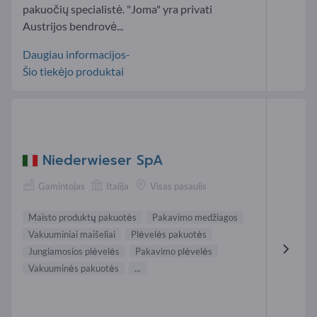
pakuočių specialistė. "Joma" yra privati
Austrijos bendrovė...
Daugiau informacijos-
Šio tiekėjo produktai
Niederwieser SpA
Gamintojas
Italija
Visas pasaulis
Maisto produktų pakuotės
Pakavimo medžiagos
Vakuuminiai maišeliai
Plėvelės pakuotės
Jungiamosios plėvelės
Pakavimo plėvelės
Vakuuminės pakuotės
...