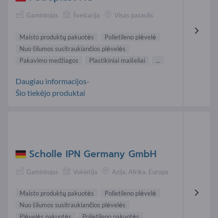
Gamintojas
Šveicarija
Visas pasaulis
Maisto produktų pakuotės
Polietileno plėvelė
Nuo šilumos susitraukiančios plėvelės
Pakavimo medžiagos
Plastikiniai maišeliai
...
Daugiau informacijos-
Šio tiekėjo produktai
Scholle IPN Germany GmbH
Gamintojas
Vokietija
Azija, Afrika, Europa
Maisto produktų pakuotės
Polietileno plėvelė
Nuo šilumos susitraukiančios plėvelės
Plėvelės pakuotės
Polietileno pakuotės