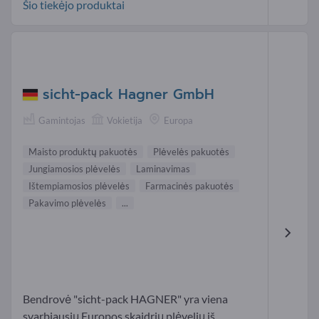
Šio tiekėjo produktai
sicht-pack Hagner GmbH
Gamintojas
Vokietija
Europa
Maisto produktų pakuotės
Plėvelės pakuotės
Jungiamosios plėvelės
Laminavimas
Ištempiamosios plėvelės
Farmacinės pakuotės
Pakavimo plėvelės
...
Bendrovė "sicht-pack HAGNER" yra viena
svarbiausių Europos skaidrių plėvelių iš