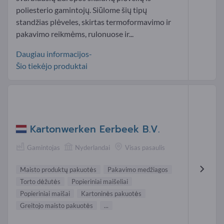
poliesterio gamintojų. Siūlome šių tipų
standžias plėveles, skirtas termoformavimo ir
pakavimo reikmėms, rulonuose ir...
Daugiau informacijos-
Šio tiekėjo produktai
Kartonwerken Eerbeek B.V.
Gamintojas
Nyderlandai
Visas pasaulis
Maisto produktų pakuotės
Pakavimo medžiagos
Torto dėžutės
Popieriniai maišeliai
Popieriniai maišai
Kartoninės pakuotės
Greitojo maisto pakuotės
...