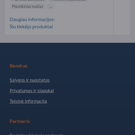
Plastikiniai maišai
...
Daugiau informacijos-
Šio tiekėjo produktai
Bendras
Sąlygos ir nuostatos
Privatumas ir slapukai
Teisinė informacija
Partneris