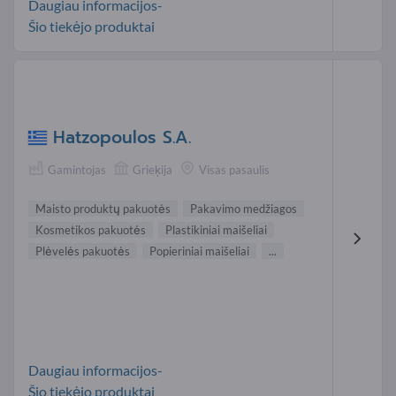
Daugiau informacijos-
Šio tiekėjo produktai
Hatzopoulos S.A.
Gamintojas
Grieķija
Visas pasaulis
Maisto produktų pakuotės
Pakavimo medžiagos
Kosmetikos pakuotės
Plastikiniai maišeliai
Plėvelės pakuotės
Popieriniai maišeliai
...
Daugiau informacijos-
Šio tiekėjo produktai