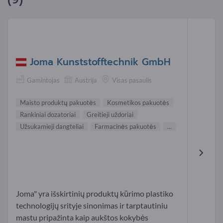
Joma Kunststofftechnik GmbH
Gamintojas
Austrija
Visas pasaulis
Maisto produktų pakuotės
Kosmetikos pakuotės
Rankiniai dozatoriai
Greitieji uždoriai
Užsukamieji dangteliai
Farmacinės pakuotės
...
Joma" yra išskirtinių produktų kūrimo plastiko
technologijų srityje sinonimas ir tarptautiniu
mastu pripažinta kaip aukštos kokybės