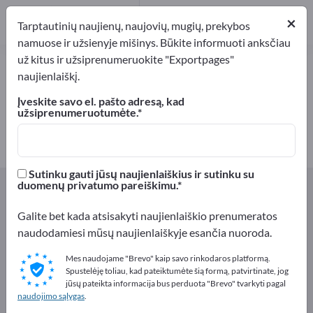
Gamintojai
9
×
Tarptautinių naujienų, naujovių, mugių, prekybos
namuose ir užsienyje mišinys. Būkite informuoti anksčiau
už kitus ir užsiprenumeruokite "Exportpages"
Maisto produktų pakuotės –
naujienlaiškį.
raskite gamintojus ir tiekėjus
Įveskite savo el. pašto adresą, kad
užsiprenumeruotumėte.
Eksportuotojai
Gamintojai
9
9
Sutinku gauti jūsų naujienlaiškius ir sutinku su
Exportpages
Maistas ir gėrimai
duomenų privatumo pareiškimu.
Maisto produktų pakuotės
Galite bet kada atsisakyti naujienlaiškio prenumeratos
naudodamiesi mūsų naujienlaiškyje esančia nuoroda.
Reklamuokitės nemokamai
Exportpages!
Mes naudojame "Brevo" kaip savo rinkodaros platformą.
Spustelėję toliau, kad pateiktumėte šią formą, patvirtinate, jog
Poreikiai – Pasiūlymai – Naudotos prekės – Verslo
jūsų pateikta informacija bus perduota "Brevo" tvarkyti pagal
naudojimo sąlygas
.
kontaktai >> pradėkite čia