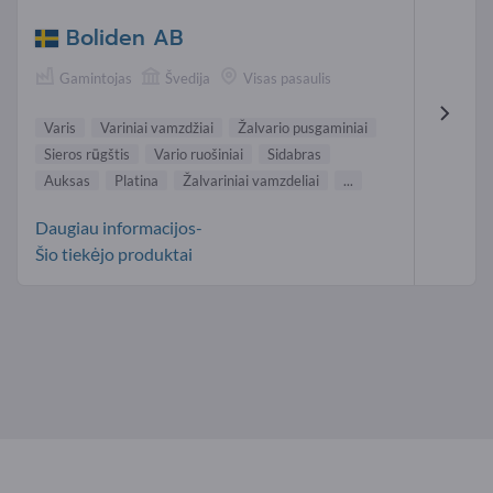
Boliden AB
Gamintojas
Švedija
Visas pasaulis
Varis
Variniai vamzdžiai
Žalvario pusgaminiai
Sieros rūgštis
Vario ruošiniai
Sidabras
Auksas
Platina
Žalvariniai vamzdeliai
...
Daugiau informacijos-
Šio tiekėjo produktai