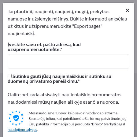
1
×
Gamintojai
1
Tarptautinių naujienų, naujovių, mugių, prekybos
namuose ir užsienyje mišinys. Būkite informuoti anksčiau
už kitus ir užsiprenumeruokite "Exportpages"
Antioksidantai – raskite
naujienlaiškį.
gamintojus ir tiekėjus
Įveskite savo el. pašto adresą, kad
užsiprenumeruotumėte.
Eksportuotojai
Gamintojai
1
1
Sutinku gauti jūsų naujienlaiškius ir sutinku su
Exportpages
Maistas ir gėrimai
Maisto papildai
duomenų privatumo pareiškimu.
Antioksidantai
Galite bet kada atsisakyti naujienlaiškio prenumeratos
naudodamiesi mūsų naujienlaiškyje esančia nuoroda.
Reklamuokitės nemokamai
Exportpages!
Mes naudojame "Brevo" kaip savo rinkodaros platformą.
Spustelėję toliau, kad pateiktumėte šią formą, patvirtinate, jog
Poreikiai – Pasiūlymai – Naudotos prekės – Verslo
jūsų pateikta informacija bus perduota "Brevo" tvarkyti pagal
naudojimo sąlygas
.
kontaktai >> pradėkite čia