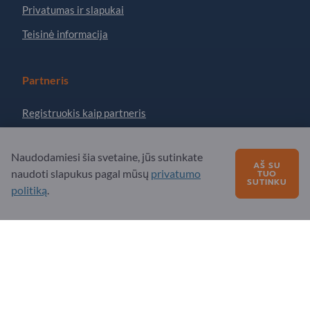
Privatumas ir slapukai
Teisinė informacija
Partneris
Registruokis kaip partneris
Prenumeruoti naujienlaiškį
Naudodamiesi šia svetaine, jūs sutinkate
AŠ SU
naudoti slapukus pagal mūsų
privatumo
TUO
SUTINKU
Turite klausimų?
politiką
.
DUK
Mūsų siūlomos paslaugos
Apie mus
Žinutė „Exportpages“