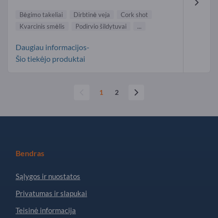
Bėgimo takeliai
Dirbtinė veja
Cork shot
Kvarcinis smėlis
Podirvio šildytuvai
...
Daugiau informacijos-
Šio tiekėjo produktai
1
2
Bendras
Sąlygos ir nuostatos
Privatumas ir slapukai
Teisinė informacija