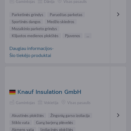
Gamintojas
Dānija
Visas pasaulis
Parketinės grindys
Paruoštas parketas
Sportinės dangos
Medžio skiedros
Mozaikinio parketo grindys
Klijuotos medienos plokštės
Pjuvenos
...
Daugiau informacijos-
Šio tiekėjo produktai
Knauf Insulation GmbH
Gamintojas
Vokietija
Visas pasaulis
Akustinės plokštės
Žingsnių garso izoliacija
Stiklo vata
Garų barjerų plėvelės
Akmens vata
Izoliacinės plokštės