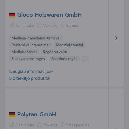
Gloco Holzwaren GmbH
Gamintojas
Vokietija
Europa
Mediena ir medienos gaminiai
Reklaminiai pranešimai
Mediniai stendai
Mediniai žaislai
Rogės su vairu
Sulankstomos rogės
Sportinės rogės
...
Daugiau informacijos-
Šio tiekėjo produktai
Polytan GmbH
Gamintojas
Vokietija
Visas pasaulis