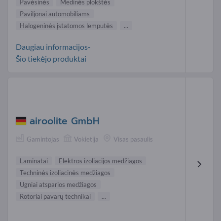
Pavėsinės
Medinės plokštės
Paviljonai automobiliams
Halogeninės įstatomos lemputės
...
Daugiau informacijos-
Šio tiekėjo produktai
airoolite GmbH
Gamintojas
Vokietija
Visas pasaulis
Laminatai
Elektros izoliacijos medžiagos
Techninės izoliacinės medžiagos
Ugniai atsparios medžiagos
Rotoriai pavarų technikai
...