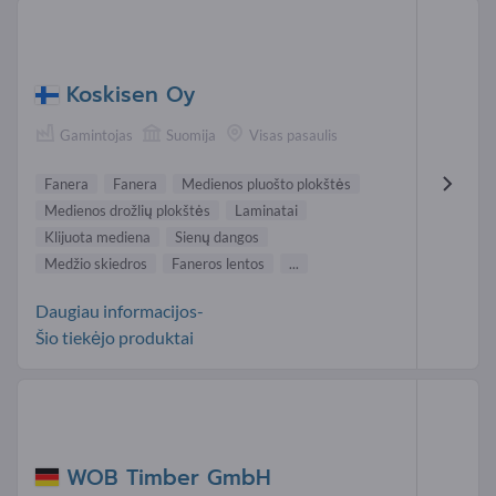
Koskisen Oy
Gamintojas
Suomija
Visas pasaulis
Fanera
Fanera
Medienos pluošto plokštės
Medienos drožlių plokštės
Laminatai
Klijuota mediena
Sienų dangos
Medžio skiedros
Faneros lentos
...
Daugiau informacijos-
Šio tiekėjo produktai
WOB Timber GmbH