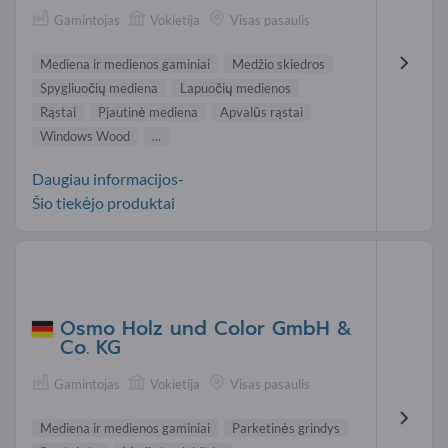
Gamintojas
Vokietija
Visas pasaulis
Mediena ir medienos gaminiai
Medžio skiedros
Spygliuočių mediena
Lapuočių medienos
Rąstai
Pjautinė mediena
Apvalūs rąstai
Windows Wood
...
Daugiau informacijos-
Šio tiekėjo produktai
Osmo Holz und Color GmbH &
Co. KG
Gamintojas
Vokietija
Visas pasaulis
Mediena ir medienos gaminiai
Parketinės grindys