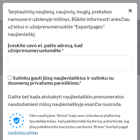
Gamintojai
11
×
Tarptautinių naujienų, naujovių, mugių, prekybos
namuose ir užsienyje mišinys. Būkite informuoti anksčiau
už kitus ir užsiprenumeruokite "Exportpages"
Mediena ir medienos gaminiai –
naujienlaiškį.
raskite gamintojus ir tiekėjus
Įveskite savo el. pašto adresą, kad
užsiprenumeruotumėte.
Eksportuotojai
Gamintojai
11
11
Sutinku gauti jūsų naujienlaiškius ir sutinku su
Exportpages
Žaliavos
Mediena ir medienos gaminiai
duomenų privatumo pareiškimu.
Galite bet kada atsisakyti naujienlaiškio prenumeratos
Reklamuokitės nemokamai
naudodamiesi mūsų naujienlaiškyje esančia nuoroda.
Exportpages!
Mes naudojame "Brevo" kaip savo rinkodaros platformą.
Poreikiai – Pasiūlymai – Naudotos prekės – Verslo
Spustelėję toliau, kad pateiktumėte šią formą, patvirtinate, jog
kontaktai >> pradėkite čia
jūsų pateikta informacija bus perduota "Brevo" tvarkyti pagal
naudojimo sąlygas
.