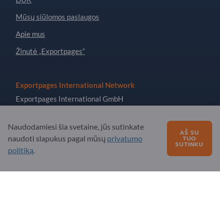
Mūsų siūlomos paslaugos
Apie mus
Žinutė „Exportpages“
Exportpages International Network
Exportpages International GmbH
Becker-Göring-Straße 15
76307 Karlsbad
Naudodamiesi šia svetaine, jūs sutinkate
AŠ SU
naudoti slapukus pagal mūsų
privatumo
TUO
Germany
SUTINKU
politiką
.
Copyright © 2026 Exportpages International GmbH. All
Rights Reserved.