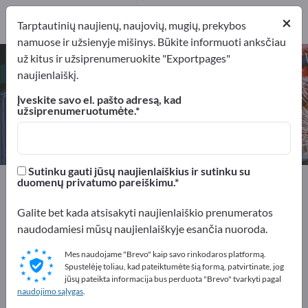
4
×
Gamintojai
4
Tarptautinių naujienų, naujovių, mugių, prekybos
namuose ir užsienyje mišinys. Būkite informuoti anksčiau
už kitus ir užsiprenumeruokite "Exportpages"
Sriegikliai – raskite gamintojus ir
naujienlaiškį.
tiekėjus
Įveskite savo el. pašto adresą, kad
užsiprenumeruotumėte.
Eksportuotojai
Gamintojai
4
4
Sutinku gauti jūsų naujienlaiškius ir sutinku su
Exportpages
Dirbtuvių įrankiai
Gręžimo įrankiai
duomenų privatumo pareiškimu.
Sriegikliai
Galite bet kada atsisakyti naujienlaiškio prenumeratos
naudodamiesi mūsų naujienlaiškyje esančia nuoroda.
Reklamuokitės nemokamai
Exportpages!
Mes naudojame "Brevo" kaip savo rinkodaros platformą.
Spustelėję toliau, kad pateiktumėte šią formą, patvirtinate, jog
Poreikiai – Pasiūlymai – Naudotos prekės – Verslo
jūsų pateikta informacija bus perduota "Brevo" tvarkyti pagal
naudojimo sąlygas
.
kontaktai >> pradėkite čia