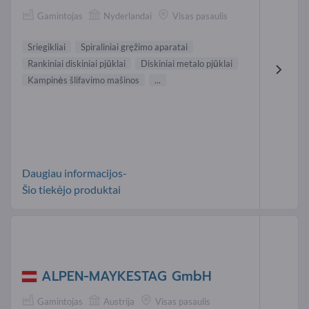
Gamintojas
Nyderlandai
Visas pasaulis
Sriegikliai
Spiraliniai gręžimo aparatai
Rankiniai diskiniai pjūklai
Diskiniai metalo pjūklai
Kampinės šlifavimo mašinos
...
Daugiau informacijos-
Šio tiekėjo produktai
ALPEN-MAYKESTAG GmbH
Gamintojas
Austrija
Visas pasaulis