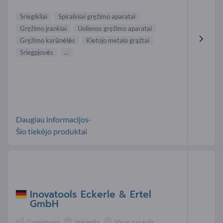
Sriegikliai
Spiraliniai gręžimo aparatai
Gręžimo įrankiai
Uolienos gręžimo aparatai
Gręžimo karūnėlės
Kietojo metalo grąžtai
Sriegpjovės
...
Daugiau informacijos-
Šio tiekėjo produktai
Inovatools Eckerle & Ertel
GmbH
Gamintojas
Vokietija
Visas pasaulis