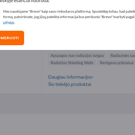
aiškyje esančia nuoroda.
augos nuo radiacijos langas tiekėjai (1
Mes naudojame "Brevo" kaip savo rinkodaros platformą. Spustelėję toliau, kad patei
formą, patvirtinate, jog jūsų pateikta informacija bus perduota "Brevo" tvarkyti pagal
sąlygas
.
Gustav Graaf GmbH
UMERUOTI
Gamintojas
Vokietija
Visas pasaulis
Apsaugos nuo radiacijos langas
Radiacinės sa
Radiation Shielding Walls
Rentgeno prietaisai
Daugiau informacijos-
Šio tiekėjo produktai