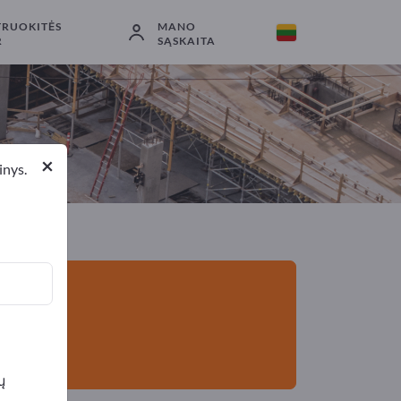
TRUOKITĖS
MANO
Eksportuotojai
1
Gamintojai
1
R
SĄSKAITA
×
inys.
ų