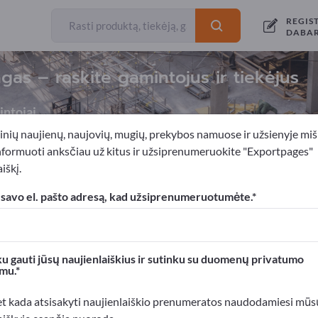
REGIS
DABA
gas – raskite gamintojus ir tiekėjus
ntojai
inių naujienų, naujovių, mugių, prekybos namuose ir užsienyje miš
nformuoti anksčiau už kitus ir užsiprenumeruokite "Exportpages"
iškį.
 nuo radiacijos prietaisai
Apsaugos nuo radiacijos langas
 savo el. pašto adresą, kad užsiprenumeruotumėte.
xportpages!
rslo kontaktai >> pradėkite čia
u gauti jūsų naujienlaiškius ir sutinku su duomenų privatumo
mu.
roduktus Exportpages svetainėje.
mumą >> publikuokite čia
et kada atsisakyti naujienlaiškio prenumeratos naudodamiesi mūs