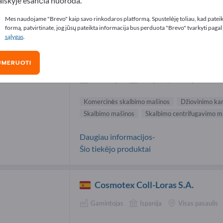
aiškyje esančia nuoroda.
ercinės skalbimo mašinos tiekėjai (2)
Mes naudojame "Brevo" kaip savo rinkodaros platformą. Spustelėję toliau, kad patei
formą, patvirtinate, jog jūsų pateikta informacija bus perduota "Brevo" tvarkyti pagal
sąlygas
.
Alliance Laundry Systems CE /
IPSO Sales
UMERUOTI
Gamintojas
Čekija
Visas pasaulis
Komercinės skalbimo mašinos
Džiovinimo ka
Skalbimo mašinos
Skalbimo centrifugavimo m
Daugiau informacijos-
Šio tiekėjo produktai
Cosmotex Coll-Loras S.A.
Gamintojas
Ispanija
Visas pasaulis