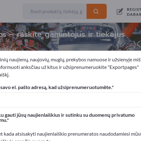
REGIS
DABA
 – raskite gamintojus ir tiekėjus
ntojai
inių naujienų, naujovių, mugių, prekybos namuose ir užsienyje miš
nformuoti anksčiau už kitus ir užsiprenumeruokite "Exportpages"
iškį.
šinos
Komercinės skalbimo mašinos
 savo el. pašto adresą, kad užsiprenumeruotumėte.
xportpages!
rslo kontaktai >> pradėkite čia
u gauti jūsų naujienlaiškius ir sutinku su duomenų privatumo
mu.
roduktus Exportpages svetainėje.
mumą >> publikuokite čia
et kada atsisakyti naujienlaiškio prenumeratos naudodamiesi mūs