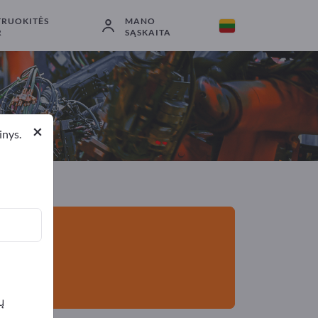
TRUOKITĖS
MANO
Eksportuotojai
2
Gamintojai
2
R
SĄSKAITA
×
inys.
ų