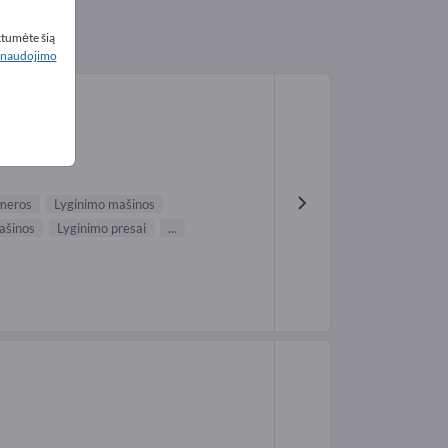
ktumėte šią
naudojimo
meros
Lyginimo mašinos
ašinos
Lyginimo presai
...