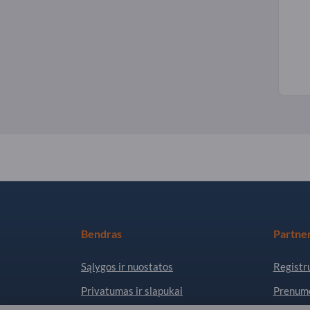
Bendras
Partner
Sąlygos ir nuostatos
Registru
Privatumas ir slapukai
Prenume