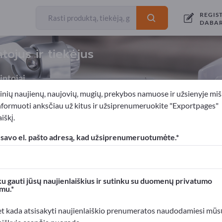
REGIS
DABA
ojus ir tiekėjus
ntojai
inių naujienų, naujovių, mugių, prekybos namuose ir užsienyje miš
nformuoti anksčiau už kitus ir užsiprenumeruokite "Exportpages"
iškį.
 nuo gaisro
Ugniasienės
 savo el. pašto adresą, kad užsiprenumeruotumėte.
xportpages!
rslo kontaktai >> pradėkite čia
u gauti jūsų naujienlaiškius ir sutinku su duomenų privatumo
mu.
roduktus Exportpages svetainėje.
mumą >> publikuokite čia
et kada atsisakyti naujienlaiškio prenumeratos naudodamiesi mūs