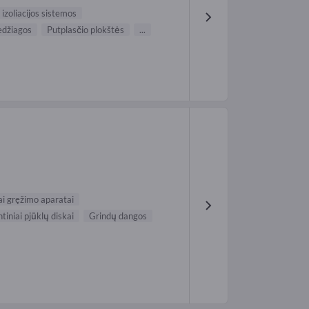
 izoliacijos sistemos
edžiagos
Putplasčio plokštės
...
iai gręžimo aparatai
iniai pjūklų diskai
Grindų dangos