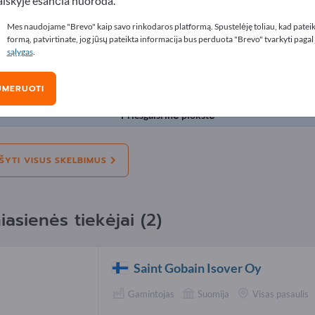
aiškyje esančia nuoroda.
lbimus
Mes naudojame "Brevo" kaip savo rinkodaros platformą. Spustelėję toliau, kad patei
formą, patvirtinate, jog jūsų pateikta informacija bus perduota "Brevo" tvarkyti pagal
sąlygas
.
kimas:
Siūlo
Mums reikia
Naudotas
D
UMERUOTI
Priešgaisrinė kompozicinė statybinė plokšt
Priešgaisrinė plokštė
ŠYTI VISUS SKELBIMUS
asienės tiekėjai (2)
Saint Gobain Isover Oy
Gamintojas
Suomija
Visas pasaulis