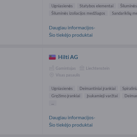
Ugniasienės
Statybos elementai
Šiluminės
Šiluminės izoliacijos medžiagos
Sandariklių m
Daugiau informacijos-
Šio tiekėjo produktai
Hilti AG
Gamintojas
Liechtenstein
Visas pasaulis
Ugniasienės
Deimantiniai įrankiai
Spiralin
Gręžimo įrankiai
Įsukamieji varžtai
Deimant
...
Daugiau informacijos-
Šio tiekėjo produktai