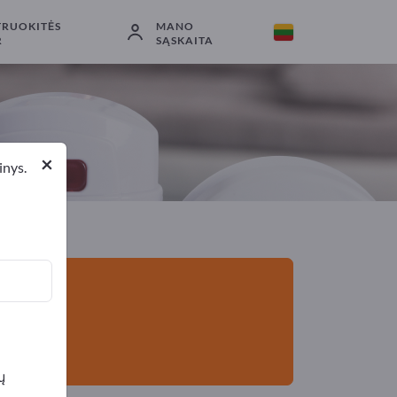
TRUOKITĖS
MANO
Eksportuotojai
2
Gamintojai
2
R
SĄSKAITA
×
inys.
ų