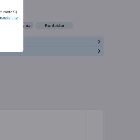
ktumėte šią
naudojimo
arbo pasiūlymai
Kontaktai
ė