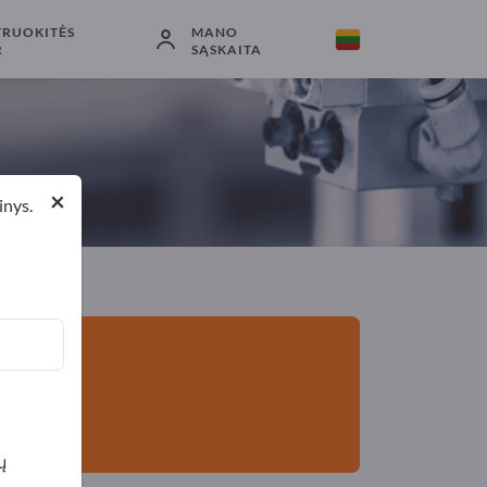
TRUOKITĖS
MANO
Eksportuotojai
8
Gamintojai
8
R
SĄSKAITA
×
inys.
ų