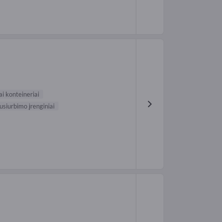
ai konteineriai
usiurbimo įrenginiai