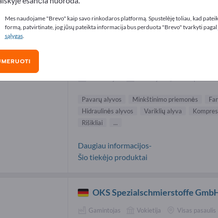
aiškyje esančia nuoroda.
os produktai tiekėjai (8)
Mes naudojame "Brevo" kaip savo rinkodaros platformą. Spustelėję toliau, kad patei
formą, patvirtinate, jog jūsų pateikta informacija bus perduota "Brevo" tvarkyti pagal
sąlygas
.
Hansen & Rosenthal GmbH & Co
KG
UMERUOTI
Gamintojas
Vokietija
Visas pasaulis
Pavarų alyvos
Minkštinimo priemonės
Far
Hidraulinės alyvos
Variklių alyva
Kompreso
Rišikliai
...
Daugiau informacijos-
Šio tiekėjo produktai
OKS Spezialschmierstoffe Gmb
Gamintojas
Vokietija
Visas pasaulis