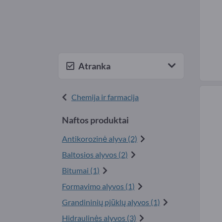
Atranka
Chemija ir farmacija
Naftos produktai
Antikorozinė alyva (2)
Baltosios alyvos (2)
Bitumai (1)
Formavimo alyvos (1)
Grandininių pjūklų alyvos (1)
Hidraulinės alyvos (3)