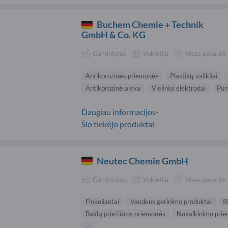
Buchem Chemie + Technik
GmbH & Co. KG
Gamintojas
Vokietija
Visas pasaulis
Antikorozinės priemonės
Plastikų valikliai
Antikorozinė alyva
Vieliniai elektrodai
Pur
Daugiau informacijos-
Šio tiekėjo produktai
Neutec Chemie GmbH
Gamintojas
Vokietija
Visas pasaulis
Flokuliantai
Vandens gerinimo produktai
R
Baldų priežiūros priemonės
Nukalkinimo pri
...