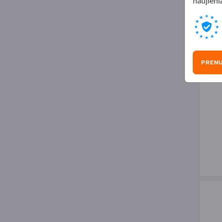
naujienl
Naft
PREN