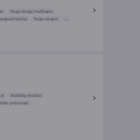
ės
Stogo dangų medžiagos
banguoti lakštai
Stogo dangos
...
tai
Stabdžių skysčiai
zinės priemonės