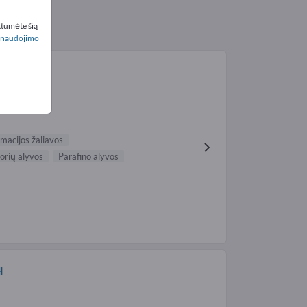
ktumėte šią
naudojimo
.
macijos žaliavos
rių alyvos
Parafino alyvos
H