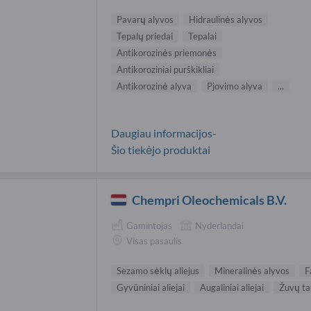
Pavarų alyvos
Hidraulinės alyvos
Tepalų priedai
Tepalai
Antikorozinės priemonės
Antikoroziniai purškikliai
Antikorozinė alyva
Pjovimo alyva
...
Daugiau informacijos-
Šio tiekėjo produktai
Chempri Oleochemicals B.V.
Gamintojas
Nyderlandai
Visas pasaulis
Sezamo sėklų aliejus
Mineralinės alyvos
F
Gyvūniniai aliejai
Augaliniai aliejai
Žuvų ta