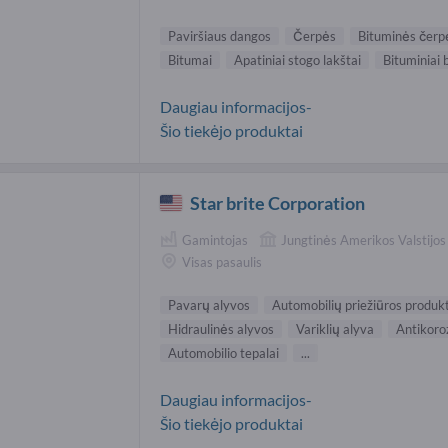
Paviršiaus dangos
Čerpės
Bituminės čerp
Bitumai
Apatiniai stogo lakštai
Bituminiai 
Daugiau informacijos-
Šio tiekėjo produktai
Star brite Corporation
Gamintojas
Jungtinės Amerikos Valstijos
Visas pasaulis
Pavarų alyvos
Automobilių priežiūros produk
Hidraulinės alyvos
Variklių alyva
Antikoro
Automobilio tepalai
...
Daugiau informacijos-
Šio tiekėjo produktai