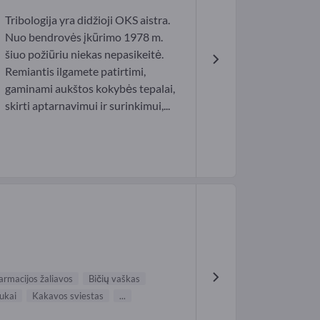
Tribologija yra didžioji OKS aistra.
Nuo bendrovės įkūrimo 1978 m.
šiuo požiūriu niekas nepasikeitė.
Remiantis ilgamete patirtimi,
gaminami aukštos kokybės tepalai,
skirti aptarnavimui ir surinkimui,...
armacijos žaliavos
Bičių vaškas
ukai
Kakavos sviestas
...