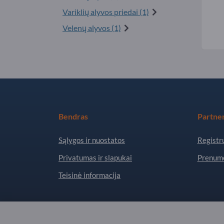
Variklių alyvos priedai (1)
Velenų alyvos (1)
Bendras
Partner
Sąlygos ir nuostatos
Registru
Privatumas ir slapukai
Prenume
Teisinė informacija