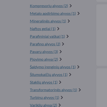
Kompresorių alyvos (2)
Metalo apdirbimo alyvos (1)
Mineralinės alyvos (1)
Naftos geliai (1)
Parafininiai vaškai (1)
Parafino alyvos (2)
Pavarų alyvos (3)
Pjovimo alyva (2)
Šaldymo įrenginių alyvos (1)
Šilumokaičių alyvos (1)
Staklių alyvos (1)
Transformatorinės alyvos (1)
Turbinų alyvos (1)
Variklių alyva (2)