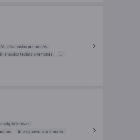
Atskiriamosios priemonės
škiamosios tepimo priemonės
...
iebalų šalintuvas
emonės
Impregnavimo priemonės