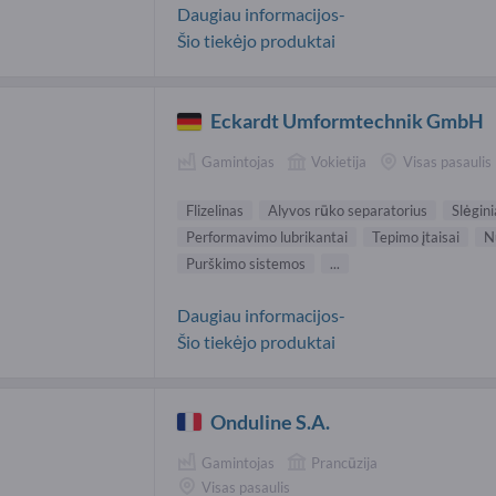
Daugiau informacijos-
Šio tiekėjo produktai
Eckardt Umformtechnik GmbH
Gamintojas
Vokietija
Visas pasaulis
Flizelinas
Alyvos rūko separatorius
Slėgini
Performavimo lubrikantai
Tepimo įtaisai
N
Purškimo sistemos
...
Daugiau informacijos-
Šio tiekėjo produktai
Onduline S.A.
Gamintojas
Prancūzija
Visas pasaulis