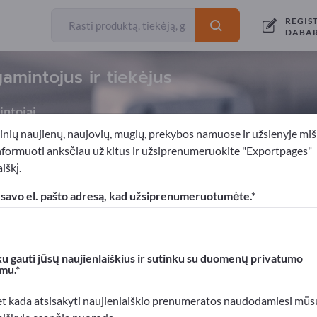
REGIS
DABA
amintojus ir tiekėjus
ntojai
inių naujienų, naujovių, mugių, prekybos namuose ir užsienyje miš
nformuoti anksčiau už kitus ir užsiprenumeruokite "Exportpages"
iškį.
roduktai
 savo el. pašto adresą, kad užsiprenumeruotumėte.
xportpages!
rslo kontaktai >> pradėkite čia
u gauti jūsų naujienlaiškius ir sutinku su duomenų privatumo
mu.
roduktus Exportpages svetainėje.
mumą >> publikuokite čia
et kada atsisakyti naujienlaiškio prenumeratos naudodamiesi mūs