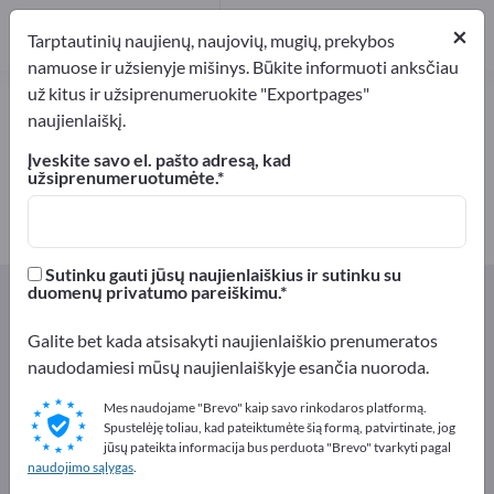
11
×
Gamintojai
11
Tarptautinių naujienų, naujovių, mugių, prekybos
namuose ir užsienyje mišinys. Būkite informuoti anksčiau
už kitus ir užsiprenumeruokite "Exportpages"
Žaislai – raskite gamintojus ir
naujienlaiškį.
tiekėjus
Įveskite savo el. pašto adresą, kad
užsiprenumeruotumėte.
Eksportuotojai
Gamintojai
11
11
Sutinku gauti jūsų naujienlaiškius ir sutinku su
Exportpages
Dovanos ir dekoracijos
Žaislai
duomenų privatumo pareiškimu.
Galite bet kada atsisakyti naujienlaiškio prenumeratos
Reklamuokitės nemokamai
naudodamiesi mūsų naujienlaiškyje esančia nuoroda.
Exportpages!
Mes naudojame "Brevo" kaip savo rinkodaros platformą.
Poreikiai – Pasiūlymai – Naudotos prekės – Verslo
Spustelėję toliau, kad pateiktumėte šią formą, patvirtinate, jog
kontaktai >> pradėkite čia
jūsų pateikta informacija bus perduota "Brevo" tvarkyti pagal
naudojimo sąlygas
.