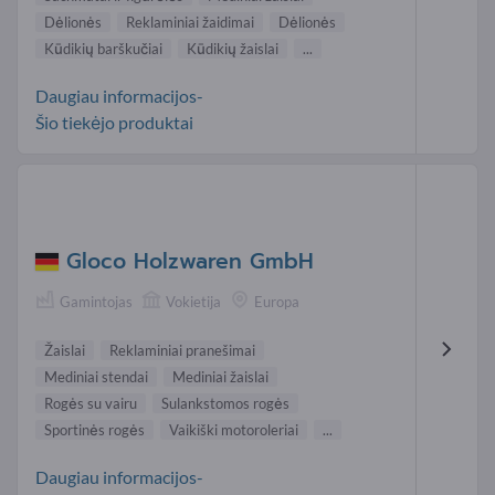
Dėlionės
Reklaminiai žaidimai
Dėlionės
Kūdikių barškučiai
Kūdikių žaislai
...
Daugiau informacijos-
Šio tiekėjo produktai
Gloco Holzwaren GmbH
Gamintojas
Vokietija
Europa
Žaislai
Reklaminiai pranešimai
Mediniai stendai
Mediniai žaislai
Rogės su vairu
Sulankstomos rogės
Sportinės rogės
Vaikiški motoroleriai
...
Daugiau informacijos-