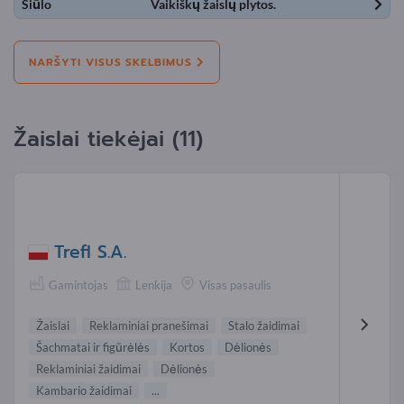
Siūlo
Vaikiškų žaislų plytos.
NARŠYTI VISUS SKELBIMUS
Žaislai tiekėjai (11)
Trefl S.A.
Gamintojas
Lenkija
Visas pasaulis
Žaislai
Reklaminiai pranešimai
Stalo žaidimai
Šachmatai ir figūrėlės
Kortos
Dėlionės
Reklaminiai žaidimai
Dėlionės
Kambario žaidimai
...