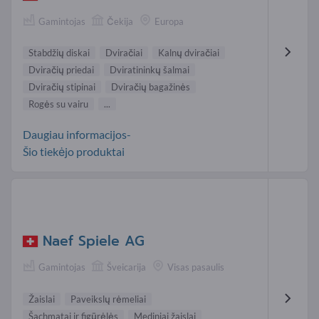
Gamintojas
Čekija
Europa
Stabdžių diskai
Dviračiai
Kalnų dviračiai
Dviračių priedai
Dviratininkų šalmai
Dviračių stipinai
Dviračių bagažinės
Rogės su vairu
...
Daugiau informacijos-
Šio tiekėjo produktai
Naef Spiele AG
Gamintojas
Šveicarija
Visas pasaulis
Žaislai
Paveikslų rėmeliai
Šachmatai ir figūrėlės
Mediniai žaislai