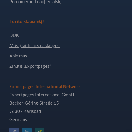
Prenumeruoti naujienlaiškį
Turite klausimų?
DUK
Mūsų siūlomos paslaugos
Apie mus
Žinutė „Exportpages“
Exportpages International Network
Exportpages International GmbH
Becker-Göring-Straße 15
76307 Karlsbad
Germany