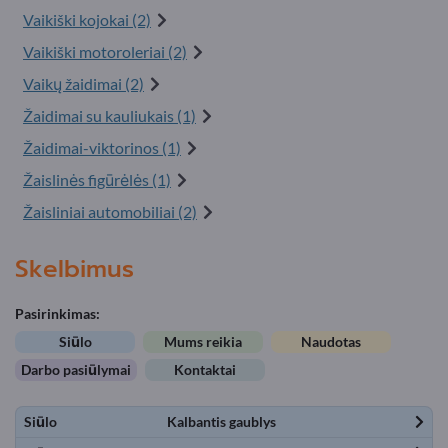
Vaikiški kojokai (2)
Vaikiški motoroleriai (2)
Vaikų žaidimai (2)
Žaidimai su kauliukais (1)
Žaidimai-viktorinos (1)
Žaislinės figūrėlės (1)
Žaisliniai automobiliai (2)
Skelbimus
Pasirinkimas:
Siūlo
Mums reikia
Naudotas
Darbo pasiūlymai
Kontaktai
Siūlo
Kalbantis gaublys