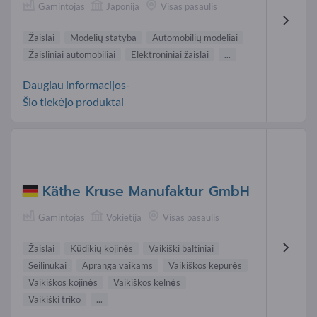
Gamintojas
Japonija
Visas pasaulis
Žaislai
Modelių statyba
Automobilių modeliai
Žaisliniai automobiliai
Elektroniniai žaislai
...
Daugiau informacijos-
Šio tiekėjo produktai
Käthe Kruse Manufaktur GmbH
Gamintojas
Vokietija
Visas pasaulis
Žaislai
Kūdikių kojinės
Vaikiški baltiniai
Seilinukai
Apranga vaikams
Vaikiškos kepurės
Vaikiškos kojinės
Vaikiškos kelnės
Vaikiški triko
...