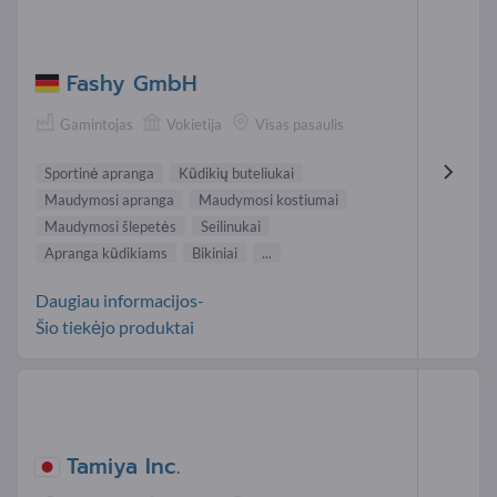
Fashy GmbH
Gamintojas
Vokietija
Visas pasaulis
Sportinė apranga
Kūdikių buteliukai
Maudymosi apranga
Maudymosi kostiumai
Maudymosi šlepetės
Seilinukai
Apranga kūdikiams
Bikiniai
...
Daugiau informacijos-
Šio tiekėjo produktai
Tamiya Inc.