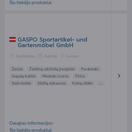
Šio tiekėjo produktai
GASPO Sportartikel- und
Gartenmöbel GmbH
Gamintojas
Austrija
Europa
Žaislai
Žaidimų aikštelių įrenginiai
Pavėsinės
Augalų kubilai
Medinės tvoros
Pirtys
Sodo baldai
Slidžių apkaustai
Kalnų slidės
...
Daugiau informacijos-
Šio tiekėjo produktai