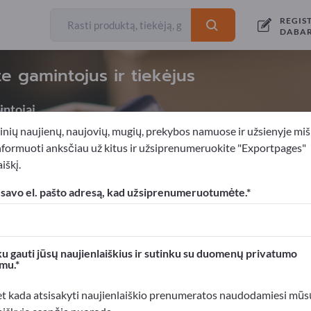
REGIS
DABA
e gamintojus ir tiekėjus
ntojai
inių naujienų, naujovių, mugių, prekybos namuose ir užsienyje miš
nformuoti anksčiau už kitus ir užsiprenumeruokite "Exportpages"
iškį.
 siuntimas
Frankavimo mašinos
 savo el. pašto adresą, kad užsiprenumeruotumėte.
xportpages!
rslo kontaktai >> pradėkite čia
u gauti jūsų naujienlaiškius ir sutinku su duomenų privatumo
mu.
roduktus Exportpages svetainėje.
mumą >> publikuokite čia
et kada atsisakyti naujienlaiškio prenumeratos naudodamiesi mūs