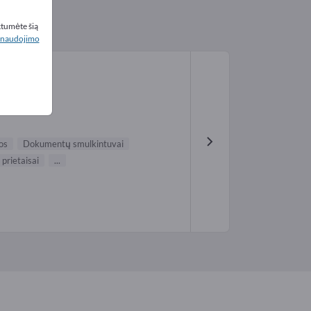
ktumėte šią
naudojimo
os
Dokumentų smulkintuvai
 prietaisai
...