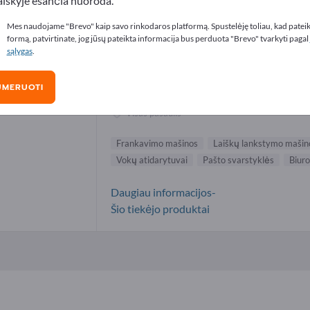
aiškyje esančia nuoroda.
nkavimo mašinos tiekėjai (1)
Mes naudojame "Brevo" kaip savo rinkodaros platformą. Spustelėję toliau, kad patei
formą, patvirtinate, jog jūsų pateikta informacija bus perduota "Brevo" tvarkyti pagal
sąlygas
.
Neopost S.A.
UMERUOTI
Gamintojas
Prancūzija
Visas pasaulis
Frankavimo mašinos
Laiškų lankstymo mašin
Vokų atidarytuvai
Pašto svarstyklės
Biuro
Daugiau informacijos-
Šio tiekėjo produktai