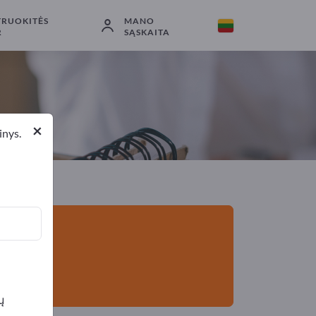
TRUOKITĖS
MANO
Eksportuotojai
1
Gamintojai
1
R
SĄSKAITA
×
inys.
ų